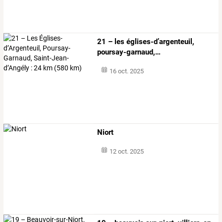
21
–
les
églises-d’argenteuil,
poursay-garnaud,
…
16 oct. 2025
Niort
12 oct. 2025