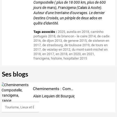
Compostelle ( plus de 18 000 km, plus de 600
jours de mars), Francigena (Calais à Aoste).
Auteur d'une trentaine d'ouvrages. Le dernier
Destins Croisés, un périple de deux ados en
quête d'identité.
Tags associés :
2025
,
aurelia en 2018
,
caminho
portugais 2018
,
de briancon - le caire 2014
,
de cadix
2016
,
de dijon 2013
,
de geneve 2015
,
de sisteron en
2017
,
de strasbourg
,
de toulouse 2019
,
de tours en
2017
,
de vezelay en 2012
,
du mont-saint-michel en
2018
,
en 2017
,
en 2018
,
en 2020
,
en 2021
,
francigena
,
histoire
,
hospitalier 2015
Ses blogs
Cheminements : Compostelle, Francigena, France
Alain Lequien dit Bourguignon La Passion
Tourisme, Lieux et Événements