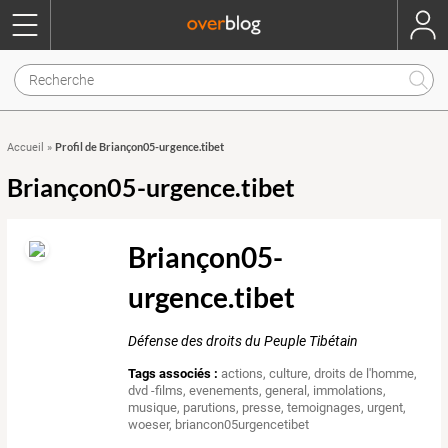
Profil de Briançon05-urgence.tibet
Accueil
»
Briançon05-urgence.tibet
Briançon05-
urgence.tibet
Défense des droits du Peuple Tibétain
Tags associés :
actions
,
culture
,
droits de l'homme
,
dvd -films
,
evenements
,
general
,
immolations
,
musique
,
parutions
,
presse
,
temoignages
,
urgent
,
woeser
,
briancon05urgencetibet