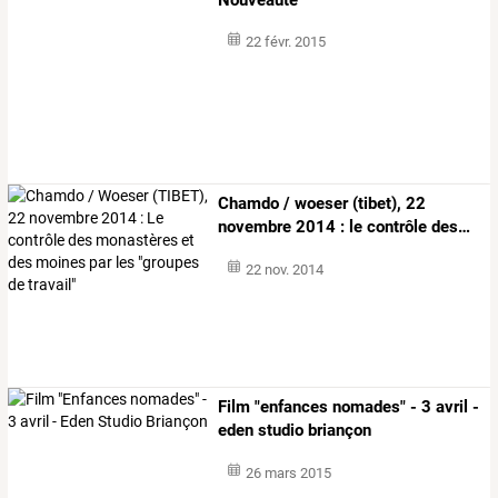
22 févr. 2015
Chamdo
/
woeser
(tibet),
22
novembre
2014
:
le
contrôle
des
…
22 nov. 2014
Film "enfances nomades" - 3 avril -
eden studio briançon
26 mars 2015