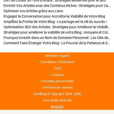
L'Art de Choisir un Titre Efficace : Stratégies Modernes pour le SEO
Enrichir Vos Articles avec des Contenus Riches : Stratégies pour Captiver et Optimiser
Optimiser vos Articles grâce aux Liens
Engagez la Conversation pour Accroître la Visibilité de Votre Blog
Amplifiez la Portée de Votre Blog : Le partage est la clé du succès !
Optimisation SEO des Articles : Stratégies pour Améliorer la Visibilité de Votre Blog
Stratégies pour améliorer la visibilité de votre Blog : Annuaire et Collaborations
Pourquoi Investir dans un Nom de Domaine Personnel : Les Clés de la Réussite de Votre Blog
Comment Faire Émerger Votre Blog : Le Pouvoir de la Patience et de la Persévérance
Mentions légales
Conditions d’Utilisation
CGV
Cookies
Données personnelles
Préférences cookies
OverBlog © Copyright 2004--2026
Tous droits réservés
Webedia