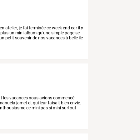
en
atelier,
je
l'ai
terminée
ce
week
end
car
il
y
plus
un
mini
album
qu'une
simple
page
se
un
petit
souvenir
de
nos
vacances
à
belle
ile
t
les
vacances
nous
avions
commencé
manuéla
jamet
et
qui
leur
faisait
bien
envie.
enthousiasme
ce
mini
pas
si
mini
surtout