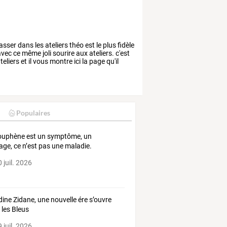
asser
dans
les
ateliers
théo
est
le
plus
fidèle
vec
ce
même
joli
sourire
aux
ateliers.
c'est
teliers
et
il
vous
montre
ici
la
page
qu'il
Populaires
ouphène est un symptôme, un
age, ce n’est pas une maladie.
 juil. 2026
dine Zidane, une nouvelle ére s’ouvre
 les Bleus
 juil. 2026