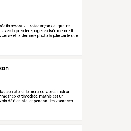
née
ils
seront
7
,
trois
garçons
et
quatre
e
avec
la
première
page
réalisée
mercredi,
s
cerise
et
la
dernière
photo
la
jolie
carte
que
ison
lous
en
atelier
le
mercredi
après
midi
un
mme
théo
et
timothée,
mathis
est
un
avais
déjà
en
atelier
pendant
les
vacances