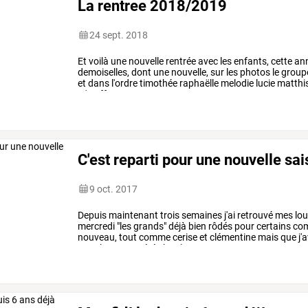
La rentree 2018/2019
24 sept. 2018
Et
voilà
une
nouvelle
rentrée
avec
les
enfants,
cette
an
demoiselles,
dont
une
nouvelle,
sur
les
photos
le
group
et
dans
l'ordre
timothée
raphaëlle
melodie
lucie
matthi
m'a
offert
…
C'est reparti pour une nouvelle sa
9 oct. 2017
Depuis
maintenant
trois
semaines
j'ai
retrouvé
mes
lou
mercredi
"les
grands"
déjà
bien
rôdés
pour
certains
co
nouveau,
tout
comme
cerise
et
clémentine
mais
que
j'
avec
le
centre
aéré
chez
les
…