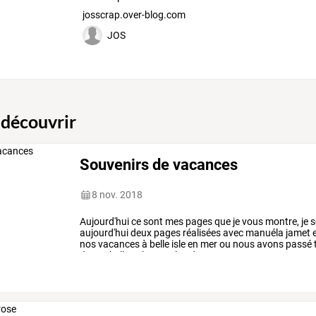
josscrap.over-blog.com
JOS
 découvrir
Souvenirs de vacances
8 nov. 2018
Aujourd'hui
ce
sont
mes
pages
que
je
vous
montre,
je
s
aujourd'hui
deux
pages
réalisées
avec
manuéla
jamet
e
nos
vacances
à
belle
isle
en
mer
ou
nous
avons
passé
de
ses
belles
plages,
plus
de
…