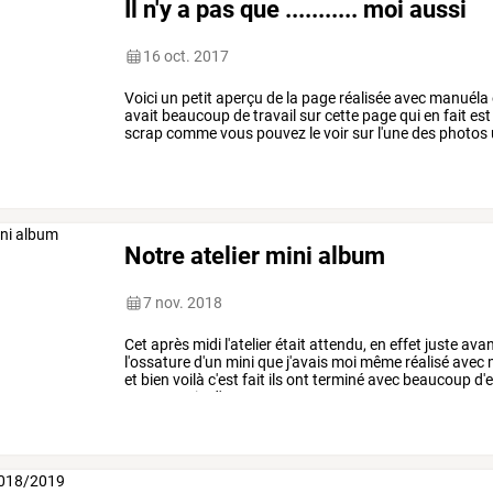
Il n'y a pas que ........... moi aussi
16 oct. 2017
Voici
un
petit
aperçu
de
la
page
réalisée
avec
manuéla
avait
beaucoup
de
travail
sur
cette
page
qui
en
fait
est
scrap
comme
vous
pouvez
le
voir
sur
l'une
des
photos
en
mer,
retour
en
…
Notre atelier mini album
7 nov. 2018
Cet
après
midi
l'atelier
était
attendu,
en
effet
juste
avan
l'ossature
d'un
mini
que
j'avais
moi
même
réalisé
avec
et
bien
voilà
c'est
fait
ils
ont
terminé
avec
beaucoup
d'
pour
certain
d'entre
…