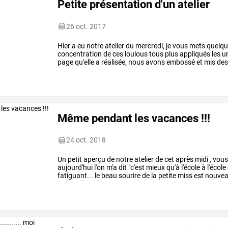
Petite présentation d'un atelier
26 oct. 2017
Hier
a
eu
notre
atelier
du
mercredi,
je
vous
mets
quelqu
concentration
de
ces
loulous
tous
plus
appliqués
les
u
page
qu'elle
a
réalisée,
nous
avons
embossé
et
mis
de
il
y
avait
donc
…
Même pendant les vacances !!!
24 oct. 2018
Un
petit
aperçu
de
notre
atelier
de
cet
après
midi
,
vou
aujourd'hui
l'on
m'a
dit
"c'est
mieux
qu'à
l'école
à
l'école
fatiguant...
le
beau
sourire
de
la
petite
miss
est
nouve
aujourd'hui
elle
se
…