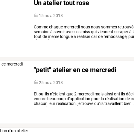
Un atelier tout rose
15 nov. 2018
Comme
chaque
mercredi
nous
nous
sommes
retrouvé
semaine
à
savoir
avec
les
miss
qui
viennent
scraper
à
l
tout
de
meme
longue
à
réaliser
car
de
l'embossage,
pu
choses
à
découvrir
et
comme
…
"petit" atelier en ce mercredi
25 nov. 2018
Et
oui
ils
n'étaient
que
2
mercredi
mais
ainsi
ont
ils
décl
encore
beaucoup
d'application
pour
la
réalisation
de
c
chacun
leur
réalisation,
je
trouve
qu'ils
travaillent
bien
.
vous
si
vous
passez
…