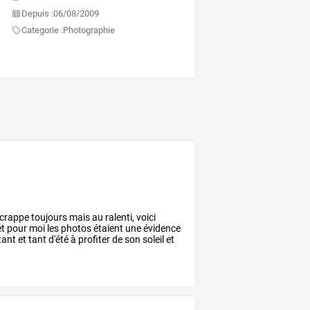
Depuis :
06/08/2009
Categorie :
Photographie
crappe
toujours
mais
au
ralenti,
voici
t
pour
moi
les
photos
étaient
une
évidence
tant
et
tant
d'été
à
profiter
de
son
soleil
et