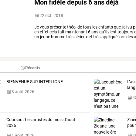
Mon fidèle depuis 6 ans déjà
22 oct. 2018
Je
vous
présente
théo,
de
tous
les
enfants
que
j'ai
vu
p
en
effet
cela
fait
maintenant
6
ans
qu'il
vient
toujours
a
un
jeune
homme
très
sérieux
et
très
appliqué
lors
des
a
vient
de
réaliser
…
Récents
BIENVENUE SUR INTERLIGNE
L’ac
lang
3 août 2026
30
Coursac : Les artistes du mois d'août
Zine
2026
pour
1 août 2026
29