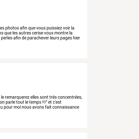
es
photos
afin
que
vous
puissiez
voir
la
ns
que
les
autres
cerise
vous
montre
la
s
perles
afin
de
parachever
leurs
pages
hier
s
le
remarquerez
elles
sont
très
concentrées,
on
parle
tout
le
temps
!!!"
et
c'est
au
pour
moi
nous
avons
fait
connaissance