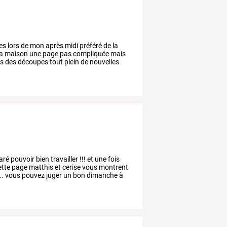
es
lors
de
mon
après
midi
préféré
de
la
a
maison
une
page
pas
compliquée
mais
is
des
découpes
tout
plein
de
nouvelles
aré
pouvoir
bien
travailler
!!!
et
une
fois
ette
page
matthis
et
cerise
vous
montrent
..
vous
pouvez
juger
un
bon
dimanche
à