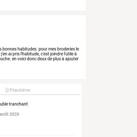
s
bonnes
habitudes.
pour
mes
broderies
le
e
j'en
ai
pris
l'habitude,
c'est
joindre
l'utile
à
uche.
en
voici
donc
deux
de
plus
à
ajouter
Populaires
uble tranchant
 août 2026