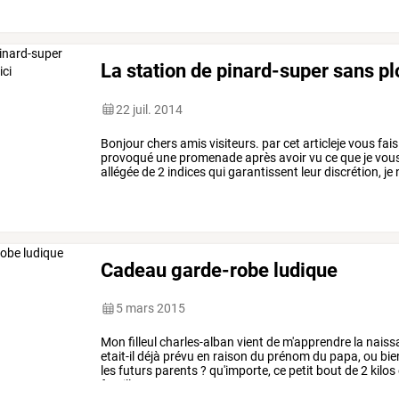
La station de pinard-super sans plo
22 juil. 2014
Bonjour
chers
amis
visiteurs.
par
cet
articleje
vous
fais
provoqué
une
promenade
après
avoir
vu
ce
que
je
vou
allégée
de
2
indices
qui
garantissent
leur
discrétion,
je
propriétaire
de
ce
…
Cadeau garde-robe ludique
5 mars 2015
Mon
filleul
charles-alban
vient
de
m'apprendre
la
naiss
etait-il
déjà
prévu
en
raison
du
prénom
du
papa,
ou
bie
les
futurs
parents
?
qu'importe,
ce
petit
bout
de
2
kilos
famille.
nous
…