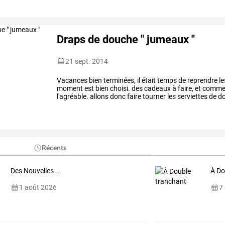
Draps de douche " jumeaux "
21 sept. 2014
Vacances
bien
terminées,
il
était
temps
de
reprendre
le
moment
est
bien
choisi.
des
cadeaux
à
faire,
et
comm
l'agréable.
allons
donc
faire
tourner
les
serviettes
de
do
à
la
série.
elles
sont
…
Récents
Des Nouvelles ...
À Do
1 août 2026
7