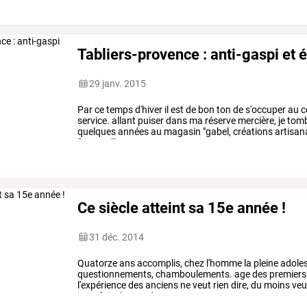
Tabliers-provence : anti-gaspi et é
29 janv. 2015
Par
ce
temps
d'hiver
il
est
de
bon
ton
de
s'occuper
au
c
service.
allant
puiser
dans
ma
réserve
mercière,
je
tom
quelques
années
au
magasin
"gabel,
créations
artisan
france
:
"les
…
Ce siècle atteint sa 15e année !
31 déc. 2014
Quatorze
ans
accomplis,
chez
l'homme
la
pleine
adole
questionnements,
chamboulements.
age
des
premiers
l'expérience
des
anciens
ne
veut
rien
dire,
du
moins
veu
ou
refaire
le
monde...
…