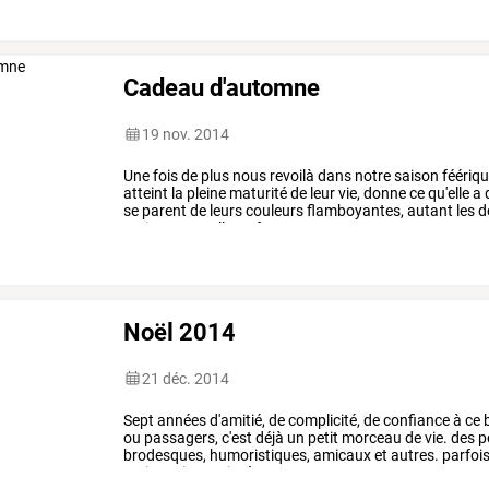
Cadeau d'automne
19 nov. 2014
Une
fois
de
plus
nous
revoilà
dans
notre
saison
féériqu
atteint
la
pleine
maturité
de
leur
vie,
donne
ce
qu'elle
a
se
parent
de
leurs
couleurs
flamboyantes,
autant
les
d
ravissent.
quelle
ne
fut
pas
ma
…
Noël 2014
21 déc. 2014
Sept
années
d'amitié,
de
complicité,
de
confiance
à
ce
b
ou
passagers,
c'est
déjà
un
petit
morceau
de
vie.
des
p
brodesques,
humoristiques,
amicaux
et
autres.
parfoi
mais
toujours
sincères.
…