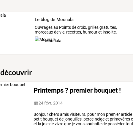
Le blog de Mounala
Ouvrages au Points de croix, grilles gratuites,
morceaux de vie, recettes, humour et insolite.
Mounala
 découvrir
Printemps ? premier bouquet !
24 févr. 2014
Bonjour
chers
amis
visiteurs.
pour
mon
premier
article
petit
bouquet
de
jonquilles,
perce-neige
et
primevères
c
et
la
joie
de
vivre
que
je
vous
souhaite
de
posséder
tou
jouer
à
…