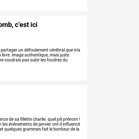
mb, c’est ici
partager
un
défoulement
cérébral
que
m'a
s
livre.
image
authentique,
mais
juste
ne
voudrais
pas
subir
les
foudres
du
ance
de
sa
fillette
charlie.
quel
joli
prénom
!
n
les
événements
de
janvier
ont-il
influencé
et
quelques
grammes
fait
le
bonheur
de
la