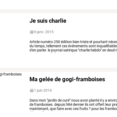
Je suis charlie
9 janv. 2015
Article
numéro
250
édition
bien
triste
et
pourtant
néces
du
temps,
tellement
ces
événements
sont
inqualifiable
d'en
parler.
le
journal
satirique
"charlie
hebdo"
en
deuil
n
terrorisme
et
à
l'heure
…
Ma gelée de gogi-framboises
1 juin 2014
Dans
mon
"jardin
de
curé"
nous
avon
planté
il
y
a
envir
de
framboises.
depuis
l'été
dernier
ils
ont
offert
leur
pre
maintenant,
que
faire
avec
ces
fruits
?
pour
les
framboi
dès
cueillette,
la
…