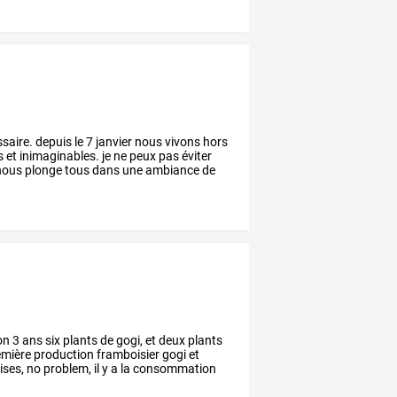
saire.
depuis
le
7
janvier
nous
vivons
hors
s
et
inimaginables.
je
ne
peux
pas
éviter
ous
plonge
tous
dans
une
ambiance
de
on
3
ans
six
plants
de
gogi,
et
deux
plants
mière
production
framboisier
gogi
et
ses,
no
problem,
il
y
a
la
consommation