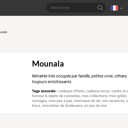
unala
Mounala
Retraitée très occupée par famille, petites croix, cithare
toujours enrichissants.
Tags associés :
cadeaux offerts
,
cadeaux recus
,
cartes et
humour & objets de curiosites
,
mes collections
,
mes grilles
ouvrages
,
mes pas a pas
,
morceaux de vie
,
nos vacances
,
trucs
,
rencontres de brodeuses
,
un peu de moi