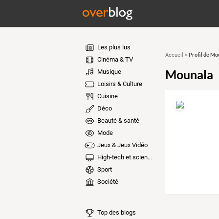
Les plus lus
Profil de Mo
Accueil
»
Cinéma & TV
Mounala
Musique
Loisirs & Culture
Cuisine
Déco
Beauté & santé
Mode
Jeux & Jeux Vidéo
High-tech et sciences
Sport
Société
Top des blogs