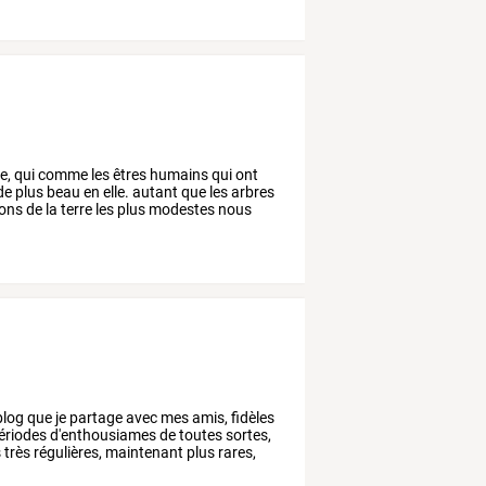
e,
qui
comme
les
êtres
humains
qui
ont
de
plus
beau
en
elle.
autant
que
les
arbres
ons
de
la
terre
les
plus
modestes
nous
log
que
je
partage
avec
mes
amis,
fidèles
ériodes
d'enthousiames
de
toutes
sortes,
s
très
régulières,
maintenant
plus
rares,