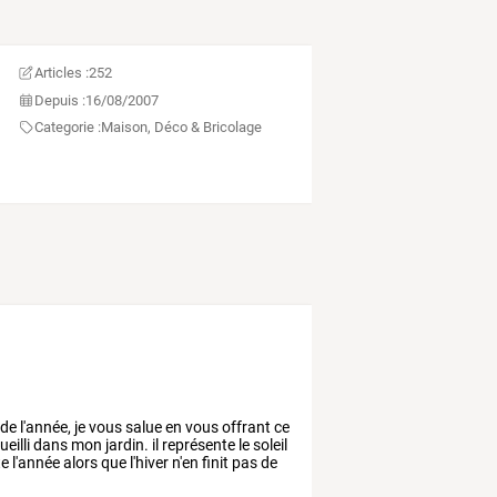
Articles :
252
Depuis :
16/08/2007
Categorie :
Maison, Déco & Bricolage
de
l'année,
je
vous
salue
en
vous
offrant
ce
ueilli
dans
mon
jardin.
il
représente
le
soleil
te
l'année
alors
que
l'hiver
n'en
finit
pas
de