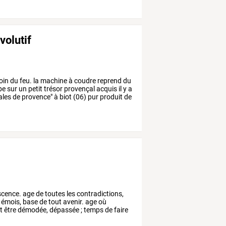
volutif
oin
du
feu.
la
machine
à
coudre
reprend
du
be
sur
un
petit
trésor
provençal
acquis
il
y
a
ales
de
provence"
à
biot
(06)
pur
produit
de
scence.
age
de
toutes
les
contradictions,
émois,
base
de
tout
avenir.
age
où
t
être
démodée,
dépassée
;
temps
de
faire