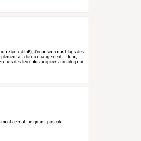
notre
bien:
dit-il!),
d'imposer
à
nos
blogs
des
mplement
à
la
loi
du
changement...
donc,
r
dans
des
lieux
plus
propices
à
un
blog
qui
aiment ce mot: poignant. pascale