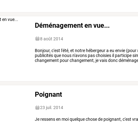
Déménagement en vue...
8 août 2014
Bonjour,
c'est
l'été,
et
notre
hébergeur
a
eu
envie
(pour
publicités
que
nous
n'avons
pas
choisies
il
participe
si
changement
pour
changement,
je
vais
donc
déménage
n'a
…
Poignant
23 juil. 2014
Je ressens en moi quelque chose de poignant, c'est vr