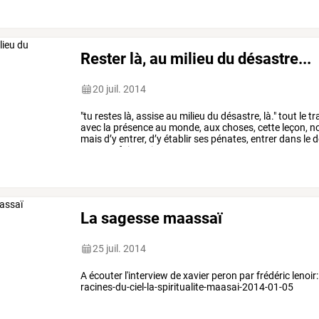
Rester là, au milieu du désastre...
20 juil. 2014
"tu restes là, assise au milieu du désastre, là." tout le tra
avec la présence au monde, aux choses, cette leçon, n
mais d’y entrer, d’y établir ses pénates, entrer dans le dés
non pas fuir, mais os
La sagesse maassaï
25 juil. 2014
A écouter l'interview de xavier peron par frédéric lenoi
racines-du-ciel-la-spiritualite-maasai-2014-01-05