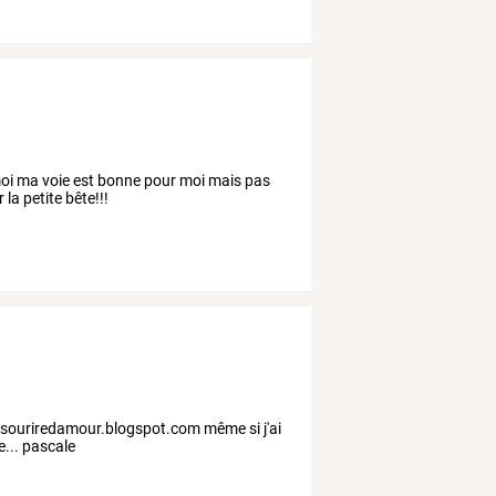
 moi ma voie est bonne pour moi mais pas
a petite bête!!!
://souriredamour.blogspot.com même si j'ai
ie... pascale