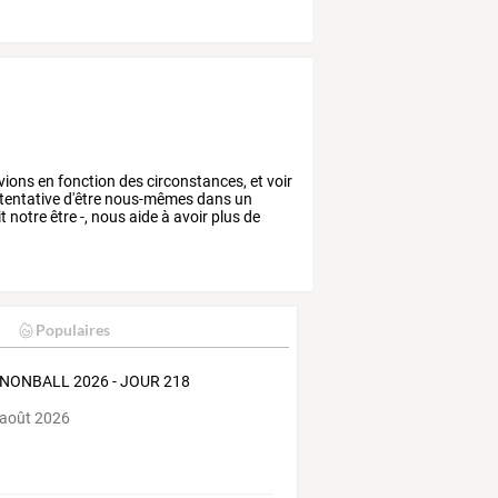
vions
en
fonction
des
circonstances,
et
voir
tentative
d'être
nous-mêmes
dans
un
t
notre
être
-,
nous
aide
à
avoir
plus
de
Populaires
NONBALL 2026 - JOUR 218
 août 2026