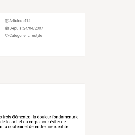
Articles :
414
Depuis :
24/04/2007
Categorie :
Lifestyle
s
trois
éléments:
-
la
douleur
fondamentale
de
l'esprit
et
du
corps
pour
éviter
de
nt
à
soutenir
et
défendre
une
idéntité