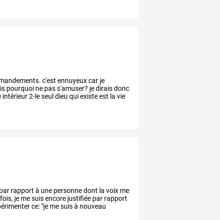
mandements.
c'est
ennuyeux
car
je
is
pourquoi
ne
pas
s'amuser?
je
dirais
donc
e
intérieur
2-le
seul
dieu
qui
existe
est
la
vie
par
rapport
à
une
personne
dont
la
voix
me
fois,
je
me
suis
encore
justifiée
par
rapport
périmenter
ce:
"je
me
suis
à
nouveau