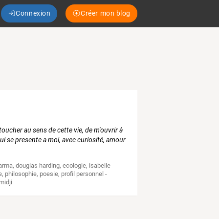
Connexion
Créer mon blog
toucher au sens de cette vie, de m'ouvrir à
qui se presente a moi, avec curiosité, amour
arma
,
douglas harding
,
ecologie
,
isabelle
e
,
philosophie
,
poesie
,
profil personnel -
midji