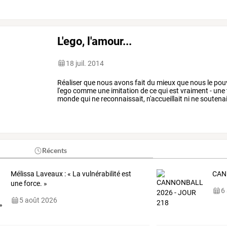
L'ego, l'amour...
18 juil. 2014
Réaliser
que
nous
avons
fait
du
mieux
que
nous
le
pou
l'ego
comme
une
imitation
de
ce
qui
est
vraiment
-
une
monde
qui
ne
reconnaissait,
n'accueillait
ni
ne
soutenai
compréhension
et
de
…
Récents
Mélissa Laveaux : « La vulnérabilité est
CAN
une force. »
6
5 août 2026