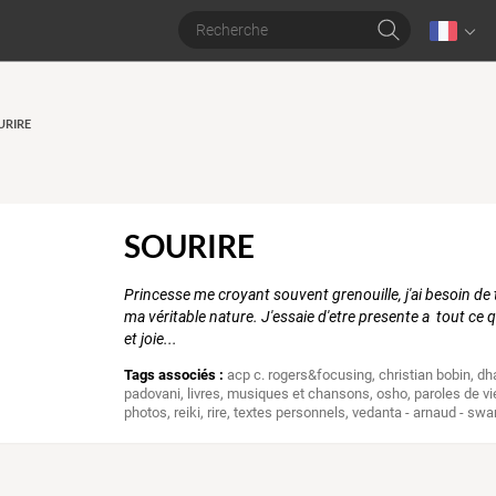
OURIRE
SOURIRE
Princesse me croyant souvent grenouille, j'ai besoin de 
ma véritable nature. J'essaie d'etre presente a tout ce 
et joie...
Tags associés :
acp c. rogers&focusing
,
christian bobin
,
dh
padovani
,
livres
,
musiques et chansons
,
osho
,
paroles de vi
photos
,
reiki
,
rire
,
textes personnels
,
vedanta - arnaud - swa