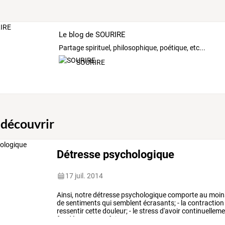
Le blog de SOURIRE
Partage spirituel, philosophique, poétique, etc...
SOURIRE
 découvrir
Détresse psychologique
17 juil. 2014
Ainsi,
notre
détresse
psychologique
comporte
au
moin
de
sentiments
qui
semblent
écrasants;
-
la
contraction
ressentir
cette
douleur;
-
le
stress
d'avoir
continuelleme
fondée
sur
cette
fuite
et
…