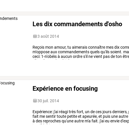
Les dix commandements d'osho
3 août 2014
Reçois
mon
amour,
tu
aimerais
connaître
mes
dix
com
m'oppose
aux
commandements
quels
qu'ils
soient.
ma
ceci:
1-n'obéis
à
aucun
ordre
s'il
ne
vient
pas
de
ton
êtr
elle-même
3-
la
vérité
est
…
Expérience en focusing
30 juil. 2014
Expérience:
j'ai
réagi
très
fort,
un
de
ces
jours
derniers,
fait
me
sentir
toute
petite
et
apeurée,
et
puis
une
autre
à
des
reproches
qu'une
autre
m'a
fait.
j'ai
eu
envie
d'ex
justifiée"
(ce
qui
…