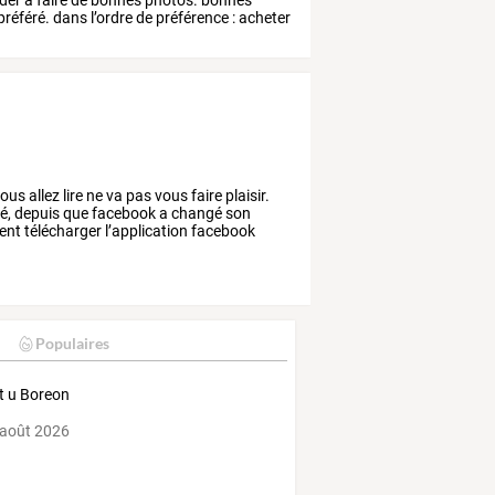
préféré.
dans
l’ordre
de
préférence
:
acheter
ous
allez
lire
ne
va
pas
vous
faire
plaisir.
é,
depuis
que
facebook
a
changé
son
ent
télécharger
l’application
facebook
Populaires
t u Boreon
 août 2026