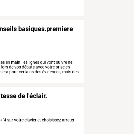
onseils basiques.premiere
ses
en
main.
les
lignes
qui
vont
suivre
ne
t
lors
de
vos
débuts
avec
votre
prise
en
lera
pour
certains
des
évidences,
mais
des
esse de l'éclair.
+f4 sur votre clavier et choisissez arreter