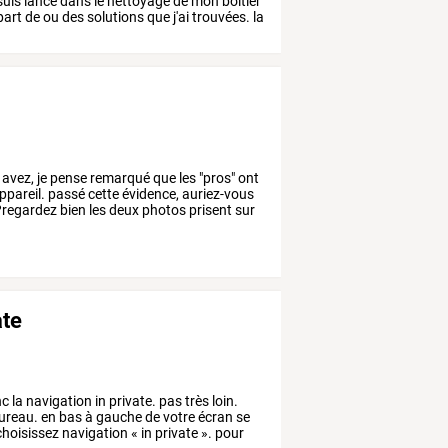
suis
lancé
dans
le
nettoyage
de
mon
boitier
part
de
ou
des
solutions
que
j'ai
trouvées.
la
avez,
je
pense
remarqué
que
les
"pros"
ont
ppareil.
passé
cette
évidence,
auriez-vous
regardez
bien
les
deux
photos
prisent
sur
ate
nc
la
navigation
in
private.
pas
très
loin.
ureau.
en
bas
à
gauche
de
votre
écran
se
hoisissez
navigation
«
in
private
».
pour