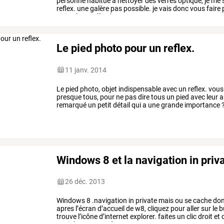
personne
habitué
à
nettoyer
des
verres
optique,
je
me
reflex.
une
galère
pas
possible.
je
vais
donc
vous
faire
vision
loupe
d'horloger
…
Le pied photo pour un reflex.
11 janv. 2014
Le
pied
photo,
objet
indispensable
avec
un
reflex.
vous
presque
tous,
pour
ne
pas
dire
tous
un
pied
avec
leur
a
remarqué
un
petit
détail
qui
a
une
grande
importance
?
le
net.au
delà
de
…
Windows 8 et la navigation in priv
26 déc. 2013
Windows
8
.navigation
in
private
mais
ou
se
cache
do
apres
l’écran
d’accueil
de
w8,
cliquez
pour
aller
sur
le
b
trouve
l’icône
d’internet
explorer.
faites
un
clic
droit
et
c