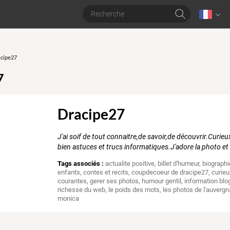
acipe27
7
Dracipe27
J'ai soif de tout connaitre,de savoir,de découvrir.Curi
bien astuces et trucs informatiques.J'adore la photo et
Tags associés :
actualite positive
,
billet d'humeur
,
biographi
enfants
,
contes et recits
,
coupdecoeur de dracipe27
,
curieu
courantes
,
gerer ses photos
,
humour gentil
,
information blo
richesse du web
,
le poids des mots
,
les photos de l'auvergn
monica