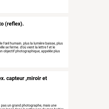
o (reflex).
de
l’œil
humain.
plus
la
lumière
baisse,
plus
ille
se
ferme.
d’où
vient
la
lettre
f
et
le
un
objectif
photographique,
appelée
plus
x. capteur ,miroir et
t
pas
un
grand
photographe,
mais
une