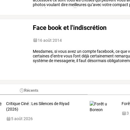
photos
voulant
dire
meilleures
qu’avec
votre
compact
un
pied,
vous
verrez
qu’il
…
Face book et l'indiscrétion
16 août 2014
Mesdames,
si
vous
avez
un
compte
facebook,
ce
que
v
certaines
d’entre
vous
l’ont
déjà
certainement
remarqu
système
de
messagerie,
il
faut
désormais
obligatoirem
messenger
pour
pouvoir
discuter
…
Récents
Critique Ciné : Les Silences de Riyad
Forê
(2026)
3
5 août 2026