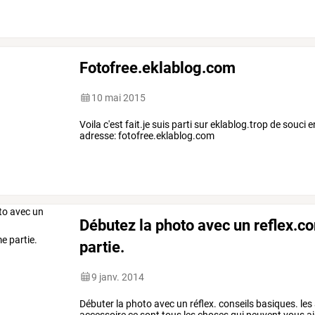
Fotofree.eklablog.com
10 mai 2015
Voila c'est fait.je suis parti sur eklablog.trop de souci 
adresse: fotofree.eklablog.com
Débutez la photo avec un reflex.c
partie.
9 janv. 2014
Débuter
la
photo
avec
un
réflex.
conseils
basiques.
les
accessoire
ce
sont
tous
les
choses
qui
peuvent
vous
ai