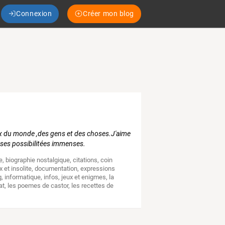
Connexion
Créer mon blog
eux du monde ,des gens et des choses.J'aime
 ses possibilitées immenses.
e
,
biographie nostalgique
,
citations
,
coin
x et insolite
,
documentation
,
expressions
g
,
informatique
,
infos
,
jeux et enigmes
,
la
at
,
les poemes de castor
,
les recettes de