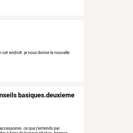
en cet endroit. je vous donne la nouvelle
onseils basiques.deuxieme
accessoires.
ce
que
j’entends
par
der
à
faire
de
bonnes
photos.
bonnes