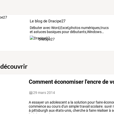
Le blog de Dracipe27
Débuter
avec
Word,Excel,photos
numériques,trucs
et
astuces
basiques
pour
débutants,Windows
…
Dracipe27
 découvrir
Comment économiser l'encre de v
29 mars 2014
A
essayer
un
adolescent
a
la
solution
pour
faire
écono
commence
au
cours
d'un
simple
travail
scolaire.
suvir
m
à
pittsburgh
aux
états-unis,
cherche
à
faire
réaliser
à
s