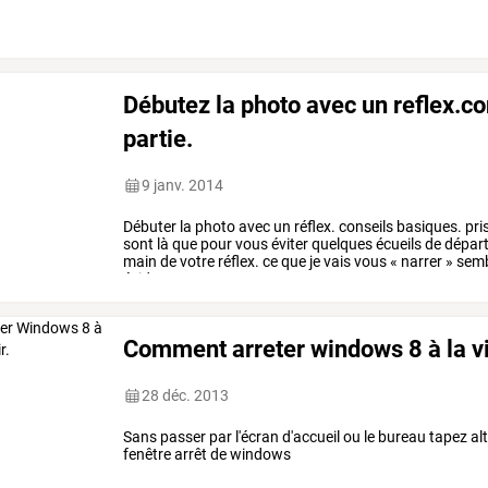
avoir
le
raccourci
à
…
Débutez la photo avec un reflex.c
partie.
9 janv. 2014
Débuter
la
photo
avec
un
réflex.
conseils
basiques.
pri
sont
là
que
pour
vous
éviter
quelques
écueils
de
dépar
main
de
votre
réflex.
ce
que
je
vais
vous
«
narrer
»
semb
évidences
pour
…
Comment arreter windows 8 à la vit
28 déc. 2013
Sans passer par l'écran d'accueil ou le bureau tapez alt
fenêtre arrêt de windows