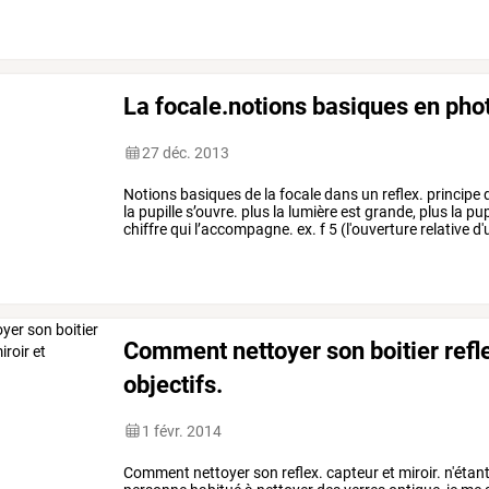
l'adolescent
de
14
ans,
…
La focale.notions basiques en phot
27 déc. 2013
Notions
basiques
de
la
focale
dans
un
reflex.
principe
la
pupille
s’ouvre.
plus
la
lumière
est
grande,
plus
la
pup
chiffre
qui
l’accompagne.
ex.
f
5
(l'ouverture
relative
d'
couramment
…
Comment nettoyer son boitier refle
objectifs.
1 févr. 2014
Comment
nettoyer
son
reflex.
capteur
et
miroir.
n'étan