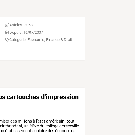
Articles :
2053
Depuis :
16/07/2007
Categorie :
Économie, Finance & Droit
os cartouches d'impression
miser
des
millions
à
l'état
américain.
tout
irchandani,
un
élève
du
collège
dorseyville
on
établissement
scolaire
des
économies.