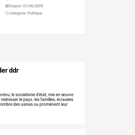
Depuis :
01/06/2009
Categorie :
Politique
der ddr
prévu,
le
socialisme
d'etat,
mis
en
œuvre
e
redresser
le
pays.
les
familles,
écrasées
l'ombre
des
usines
ou
promènent
leur