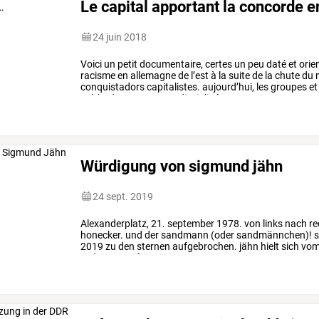
Le capital apportant la concorde 
24 juin 2018
Voici
un
petit
documentaire,
certes
un
peu
daté
et
orie
racisme
en
allemagne
de
l’est
à
la
suite
de
la
chute
du
conquistadors
capitalistes.
aujourd’hui,
les
groupes
et
méthodes
et
se
sont
«
disciplinés
».
par
…
Würdigung von sigmund jähn
24 sept. 2019
Alexanderplatz,
21.
september
1978.
von
links
nach
re
honecker.
und
der
sandmann
(oder
sandmännchen)!
s
2019
zu
den
sternen
aufgebrochen.
jähn
hielt
sich
vo
weltraum
auf.
er
…