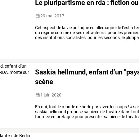
Le pluripartisme en rda : fiction ou
29 mai 2017
Cet
aspect
de
la
vie
politique
en
allemagne
de
l’est
a
te
du
régime
comme
de
ses
détracteurs.
pour
les
premier
des
institutions
socialistes,
pour
les
seconds,
le
plurip
système
…
Saskia hellmund, enfant d’un "pays
scène
1 juin 2020
Eh
oui,
tout
le
monde
ne
hurle
pas
avec
les
loups
!
«
sas
saskia
hellmund
propose
sa
pièce
de
théâtre
dans
tou
tournée
en
bretagne
pour
présenter
sa
pièce
de
théâtr
scène,
elle
revient
sur
la
…