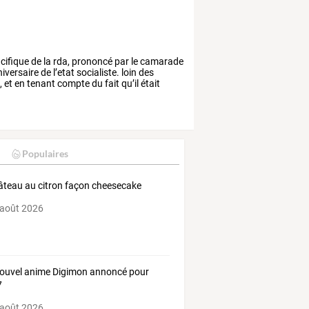
cifique
de
la
rda,
prononcé
par
le
camarade
iversaire
de
l’etat
socialiste.
loin
des
,
et
en
tenant
compte
du
fait
qu’il
était
Populaires
âteau au citron façon cheesecake
 août 2026
ouvel anime Digimon annoncé pour
7
 août 2026