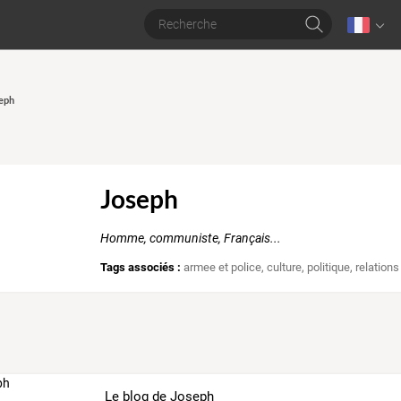
seph
Joseph
Homme, communiste, Français...
Tags associés :
armee et police
,
culture
,
politique
,
relations
Le blog de Joseph