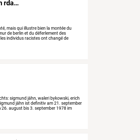
en rda…
nté,
mais
qui
illustre
bien
la
montée
du
mur
de
berlin
et
du
déferlement
des
les
individus
racistes
ont
changé
de
chts:
sigmund
jähn,
waleri
bykowski,
erich
igmund
jähn
ist
definitiv
am
21.
september
m
26.
august
bis
3.
september
1978
im