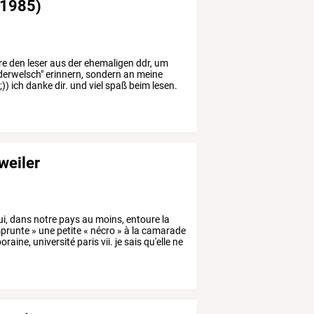
 1985)
re
den
leser
aus
der
ehemaligen
ddr,
um
derwelsch"
erinnern,
sondern
an
meine
;))
ich
danke
dir.
und
viel
spaß
beim
lesen.
weiler
i,
dans
notre
pays
au
moins,
entoure
la
mprunte
»
une
petite
«
nécro
»
à
la
camarade
oraine,
université
paris
vii.
je
sais
qu'elle
ne