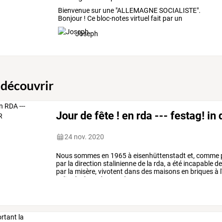
Bienvenue
sur
une
"ALLEMAGNE
SOCIALISTE".
Bonjour
!
Ce
bloc-notes
virtuel
fait
par
un
Français
…
Joseph
 découvrir
Jour de fête ! en rda --- festag! in 
24 nov. 2020
Nous
sommes
en
1965
à
eisenhüttenstadt
et,
comme
par
la
direction
stalinienne
de
la
rda,
a
été
incapable
d
par
la
misère,
vivotent
dans
des
maisons
en
briques
à
solitude
dans
de
grandes
…