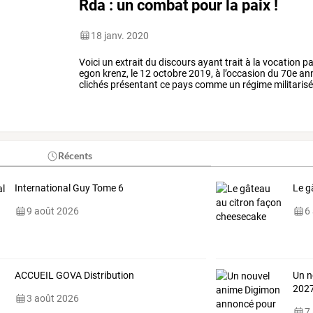
Rda : un combat pour la paix !
18 janv. 2020
Voici
un
extrait
du
discours
ayant
trait
à
la
vocation
pa
egon
krenz,
le
12
octobre
2019,
à
l’occasion
du
70e
ann
clichés
présentant
ce
pays
comme
un
régime
militarisé
impliqué,
nolens
volens,
…
Récents
International Guy Tome 6
Le g
9 août 2026
6
ACCUEIL GOVA Distribution
Un n
202
3 août 2026
7