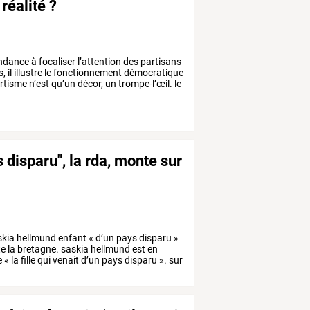
 réalité ?
ndance
à
focaliser
l’attention
des
partisans
s,
il
illustre
le
fonctionnement
démocratique
artisme
n’est
qu’un
décor,
un
trompe-l’œil.
le
 disparu", la rda, monte sur
kia
hellmund
enfant
«
d’un
pays
disparu
»
te
la
bretagne.
saskia
hellmund
est
en
e
«
la
fille
qui
venait
d’un
pays
disparu
».
sur