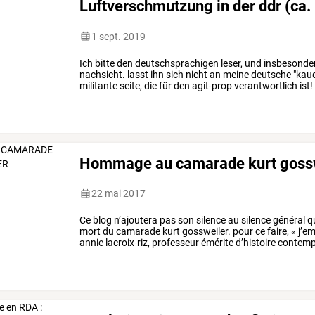
Luftverschmutzung in der ddr (ca.
1 sept. 2019
Ich
bitte
den
deutschsprachigen
leser,
und
insbesonde
nachsicht.
lasst
ihn
sich
nicht
an
meine
deutsche
"kau
militante
seite,
die
für
den
agit-prop
verantwortlich
ist!
joseph
du
kannst
mir
deine
…
Hommage au camarade kurt goss
22 mai 2017
Ce
blog
n’ajoutera
pas
son
silence
au
silence
général
qu
mort
du
camarade
kurt
gossweiler.
pour
ce
faire,
«
j’e
annie
lacroix-riz,
professeur
émérite
d’histoire
contemp
m'en
voudra
…