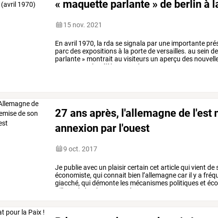
« maquette parlante » de berlin à l
15 nov. 2021
En
avril
1970,
la
rda
se
signala
par
une
importante
pré
parc
des
expositions
à
la
porte
de
versailles.
au
sein
d
parlante
»
montrait
au
visiteurs
un
aperçu
des
nouvell
notamment
la
célèbre
tour
de
…
27 ans après, l'allemagne de l'est 
annexion par l'ouest
9 oct. 2017
Je
publie
avec
un
plaisir
certain
cet
article
qui
vient
de
s
économiste,
qui
connait
bien
l’allemagne
car
il
y
a
fréq
giacché,
qui
démonte
les
mécanismes
politiques
et
éco
pillage
de
la
rda
par
tous
les
…