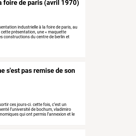
a foire de paris (avril 1970)
sentation
industrielle
à
la
foire
de
paris,
au
e
cette
présentation,
une
«
maquette
es
constructions
du
centre
de
berlin
et
ne s'est pas remise de son
ortir
ces
jours-ci.
cette
fois,
c’est
un
uenté
l’université
de
bochum,
vladimiro
nomiques
qui
ont
permis
l’annexion
et
le