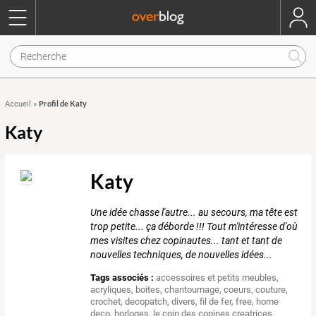
Profil de Katy
Accueil
»
Katy
Katy
Une idée chasse l'autre... au secours, ma tête est
trop petite... ça déborde !!! Tout m'intéresse d'où
mes visites chez copinautes... tant et tant de
nouvelles techniques, de nouvelles idées...
Tags associés :
accessoires et petits meubles
,
acryliques
,
boites
,
chantournage
,
coeurs
,
couture
,
crochet
,
decopatch
,
divers
,
fil de fer
,
free
,
home
deco
,
horloges
,
le coin des copines creatrices
,