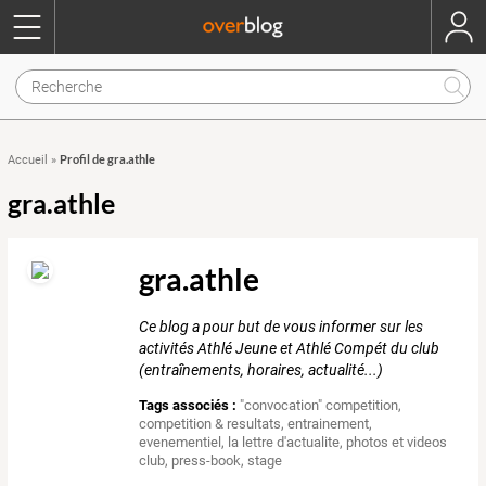
Profil de gra.athle
Accueil
»
gra.athle
gra.athle
Ce blog a pour but de vous informer sur les
activités Athlé Jeune et Athlé Compét du club
(entraînements, horaires, actualité...)
Tags associés :
"convocation" competition
,
competition & resultats
,
entrainement
,
evenementiel
,
la lettre d'actualite
,
photos et videos
club
,
press-book
,
stage