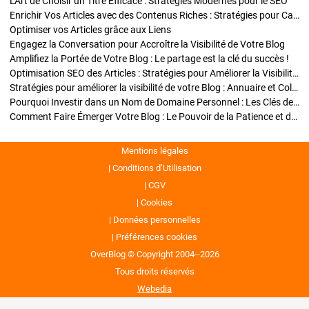
L'Art de Choisir un Titre Efficace : Stratégies Modernes pour le SEO
Enrichir Vos Articles avec des Contenus Riches : Stratégies pour Captiver et Optimiser
Optimiser vos Articles grâce aux Liens
Engagez la Conversation pour Accroître la Visibilité de Votre Blog
Amplifiez la Portée de Votre Blog : Le partage est la clé du succès !
Optimisation SEO des Articles : Stratégies pour Améliorer la Visibilité de Votre Blog
Stratégies pour améliorer la visibilité de votre Blog : Annuaire et Collaborations
Pourquoi Investir dans un Nom de Domaine Personnel : Les Clés de la Réussite de Votre Blog
Comment Faire Émerger Votre Blog : Le Pouvoir de la Patience et de la Persévérance
Mentions légales
Conditions d’Utilisation
CGV
Cookies
Données personnelles
Préférences cookies
OverBlog © Copyright 2004--2026
Tous droits réservés
Webedia