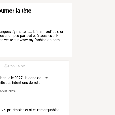
urner la tête
arques
s'y
mettent...
la
"mimi
oui"
de
dior
ouver
un
peu
partout
et
à
tous
les
prix...
en
vente
sur
www.my-fashionlab.com
:
Populaires
identielle 2027 : la candidature
rite des intentions de vote
 août 2026
026, patrimoine et sites remarquables