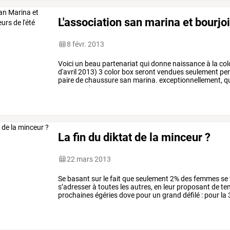
L'association san marina et bourjois
8 févr. 2013
Voici
un
beau
partenariat
qui
donne
naissance
à
la
col
d'avril
2013)
3
color
box
seront
vendues
seulement
pe
paire
de
chaussure
san
marina.
exceptionnellement,
q
certaines
boutiques.
…
La fin du diktat de la minceur ?
22 mars 2013
Se
basant
sur
le
fait
que
seulement
2%
des
femmes
se
s’adresser
à
toutes
les
autres,
en
leur
proposant
de
ten
prochaines
égéries
dove
pour
un
grand
défilé
:
pour
la
un
…