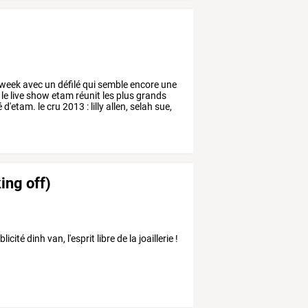
week
avec
un
défilé
qui
semble
encore
une
le
live
show
etam
réunit
les
plus
grands
é
d'etam.
le
cru
2013
:
lilly
allen,
selah
sue,
ing off)
é dinh van, l'esprit libre de la joaillerie !