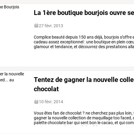
La 1ère boutique bourjois ouvre s
27 févr. 2013
Complice
beauté
depuis
150
ans
déjà,
bourjois
s’offre
e
cadeau
assez
exceptionnel
:
une
boutique
en
plein
cœu
glamour
et
tendance,
et
découvrez
des
prestations
all
des
mains.
la
«
jolie
room
»,
…
Tentez de gagner la nouvelle collec
chocolat
10 févr. 2014
Vous
êtes
fan
de
chocolat
?
ne
cherchez
pas
plus
loin,
gagner
la
nouvelle
collection
de
maquillage
too
faced,
palette
chocolate
bar
qui
sent
bon
le
cacao,
et
qui
com
pigments
une
palette
candy
bar
à
la
…