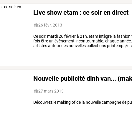
Live show etam : ce soir en direct
26 févr. 2013
Ce
soir,
mardi
26
février
à
21h,
etam
intègre
la
fashion
fois
être
un
évènement
incontournable.
chaque
année,
artistes
autour
des
nouvelles
collections
printemps/et
rita
ora,
m.i.a
et
…
Nouvelle publicité dinh van... (mak
27 mars 2013
Découvrez le making of de la nouvelle campagne de publicit