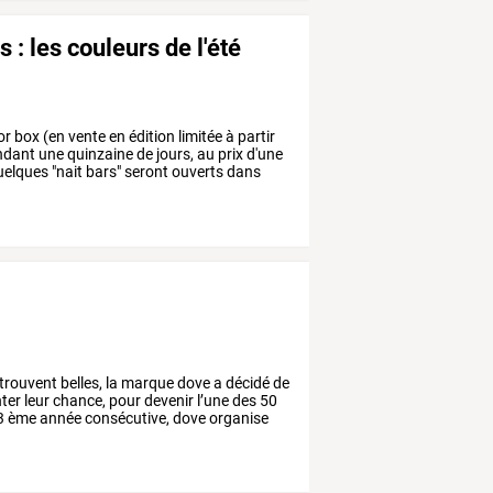
 : les couleurs de l'été
or
box
(en
vente
en
édition
limitée
à
partir
ndant
une
quinzaine
de
jours,
au
prix
d'une
uelques
"nait
bars"
seront
ouverts
dans
trouvent
belles,
la
marque
dove
a
décidé
de
ter
leur
chance,
pour
devenir
l’une
des
50
3
ème
année
consécutive,
dove
organise