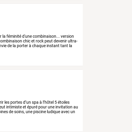
r
la
féminité
d'une
combinaison...
version
combinaison
chic
et
rock
peut
devenir
ultra-
nvie
de
la
porter
à
chaque
instant
tant
la
rir
les
portes
d’un
spa
à
l’hôtel
5
étoiles
eut
intimiste
et
épuré
pour
une
invitation
au
ines
de
soins,
une
piscine
ludique
avec
un