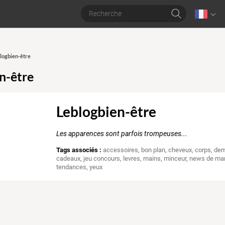
blogbien-être
n-être
Leblogbien-être
Les apparences sont parfois trompeuses...
Tags associés :
accessoires
,
bon plan
,
cheveux
,
corps
,
dem
cadeaux
,
jeu concours
,
levres
,
mains
,
minceur
,
news de ma
tendances
,
yeux