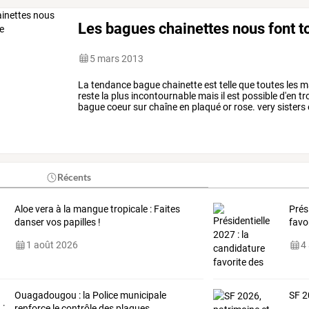
Les bagues chainettes nous font to
5 mars 2013
La
tendance
bague
chainette
est
telle
que
toutes
les
m
reste
la
plus
incontournable
mais
il
est
possible
d'en
tr
bague
coeur
sur
chaîne
en
plaqué
or
rose.
very
sisters
45.00
€
bague
dorée
lila
…
Récents
Aloe vera à la mangue tropicale : Faites
Prés
danser vos papilles !
favo
1 août 2026
4
Ouagadougou
:
la
Police
municipale
SF 2
renforce
le
contrôle
des
plaques