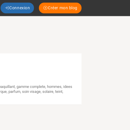
Connexion
Créer mon blog
aquillant
,
gamme complete
,
hommes
,
idees
rque
,
parfum
,
soin visage
,
solaire
,
teint
,