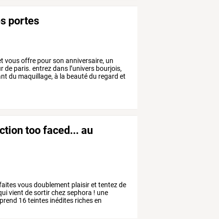
es portes
t
vous
offre
pour
son
anniversaire,
un
r
de
paris.
entrez
dans
l’univers
bourjois,
ant
du
maquillage,
à
la
beauté
du
regard
et
tion too faced... au
faites
vous
doublement
plaisir
et
tentez
de
qui
vient
de
sortir
chez
sephora
!
une
prend
16
teintes
inédites
riches
en