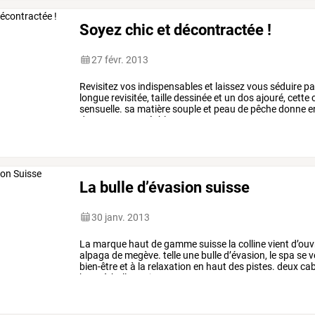
Soyez chic et décontractée !
27 févr. 2013
Revisitez
vos
indispensables
et
laissez
vous
séduire
pa
longue
revisitée,
taille
dessinée
et
un
dos
ajouré,
cette
sensuelle.
sa
matière
souple
et
peau
de
pêche
donne
e
douceur
est
agréable
!
…
La bulle d’évasion suisse
30 janv. 2013
La
marque
haut
de
gamme
suisse
la
colline
vient
d’ouv
alpaga
de
megève.
telle
une
bulle
d’évasion,
le
spa
se
v
bien-être
et
à
la
relaxation
en
haut
des
pistes.
deux
cab
banc
à
bulles
et
jets
…