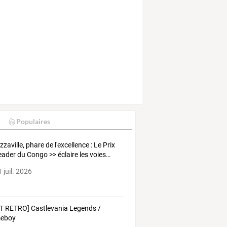
1
Populaires
zzaville,
phare
de
l'excellence
:
Le
Prix
eader
du
Congo
>>
éclaire
les
voies
…
 juil. 2026
T RETRO] Castlevania Legends /
eboy