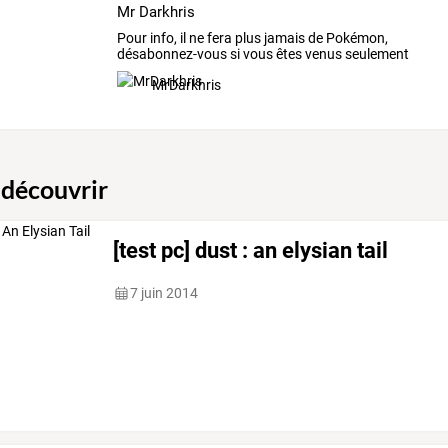
Mr Darkhris
Pour
info,
il
ne
fera
plus
jamais
de
Pokémon,
désabonnez-vous
si
vous
êtes
venus
seulement
pour
…
MrDarkhris
 découvrir
[test pc] dust : an elysian tail
7 juin 2014