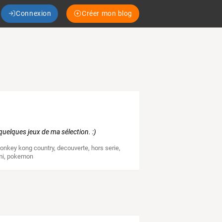
Connexion
Créer mon blog
uelques jeux de ma sélection. :)
onkey kong country
,
decouverte
,
hors serie
,
mi
,
pokemon