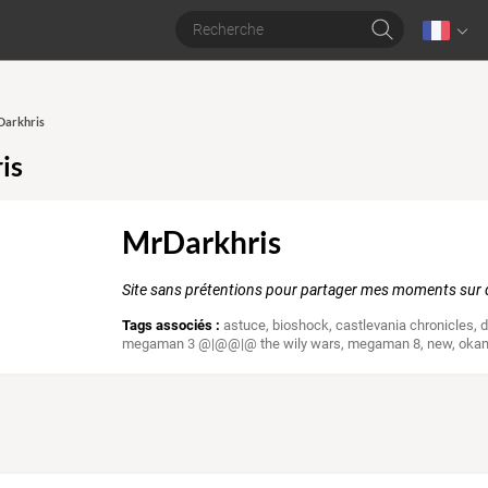
Darkhris
is
MrDarkhris
Site sans prétentions pour partager mes moments sur q
Tags associés :
astuce
,
bioshock
,
castlevania chronicles
,
d
megaman 3 @|@@|@ the wily wars
,
megaman 8
,
new
,
oka