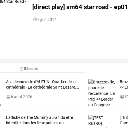
[direct play] sm64 star road - ep0
7 juin 2014
Récents
A
la
découverte
d'AUTUN
:
Quartier
de
la
Braz
cathédrale
-
La
cathédrale
Saint
Lazare.
…
<<
L
6 août 2026
31
L'affiche
de
The
Mummy
aurait
dû
être
[TES
interdite
dans
les
lieux
publics
au
…
Gam