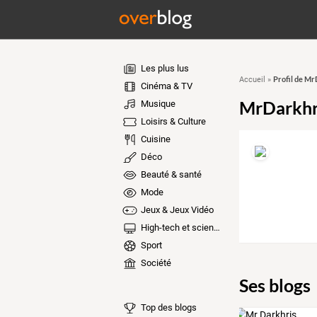
Les plus lus
Profil de Mr
Accueil
»
Cinéma & TV
MrDarkhr
Musique
Loisirs & Culture
Cuisine
Déco
Beauté & santé
Mode
Jeux & Jeux Vidéo
High-tech et sciences
Sport
Société
Ses blogs
Top des blogs