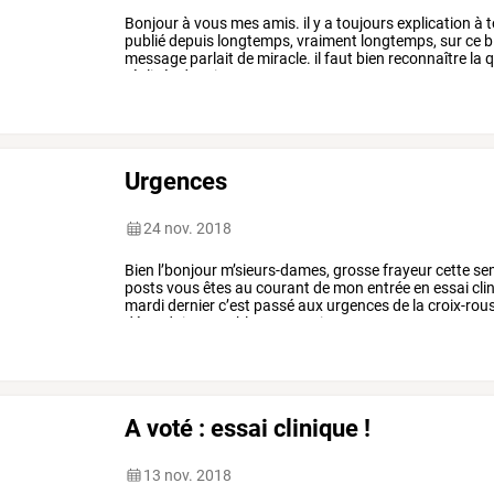
Bonjour
à
vous
mes
amis.
il
y
a
toujours
explication
à
t
publié
depuis
longtemps,
vraiment
longtemps,
sur
ce
b
message
parlait
de
miracle.
il
faut
bien
reconnaître
la
q
réalisés
depuis
une
…
Urgences
24 nov. 2018
Bien
l’bonjour
m’sieurs-dames,
grosse
frayeur
cette
se
posts
vous
êtes
au
courant
de
mon
entrée
en
essai
cli
mardi
dernier
c’est
passé
aux
urgences
de
la
croix-rou
dégradait
passablement,
mais
…
A voté : essai clinique !
13 nov. 2018