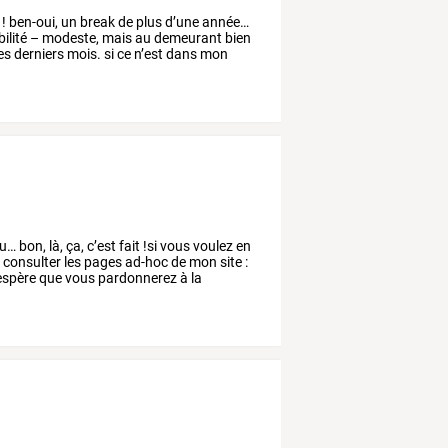
!
ben-oui,
un
break
de
plus
d’une
année…
ilité
–
modeste,
mais
au
demeurant
bien
es
derniers
mois.
si
ce
n’est
dans
mon
u…
bon,
là,
ça,
c’est
fait
!si
vous
voulez
en
à
consulter
les
pages
ad-hoc
de
mon
site
:
espère
que
vous
pardonnerez
à
la