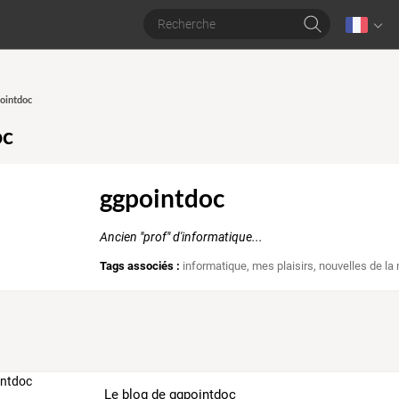
pointdoc
oc
ggpointdoc
Ancien "prof" d'informatique...
Tags associés :
informatique
,
mes plaisirs
,
nouvelles de la
Le blog de ggpointdoc