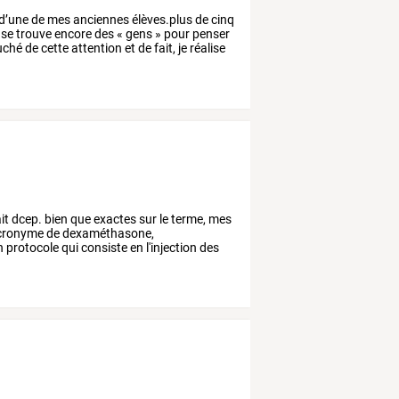
d’une
de
mes
anciennes
élèves.plus
de
cinq
se
trouve
encore
des
«
gens
»
pour
penser
uché
de
cette
attention
et
de
fait,
je
réalise
it
dcep.
bien
que
exactes
sur
le
terme,
mes
acronyme
de
dexaméthasone,
n
protocole
qui
consiste
en
l'injection
des