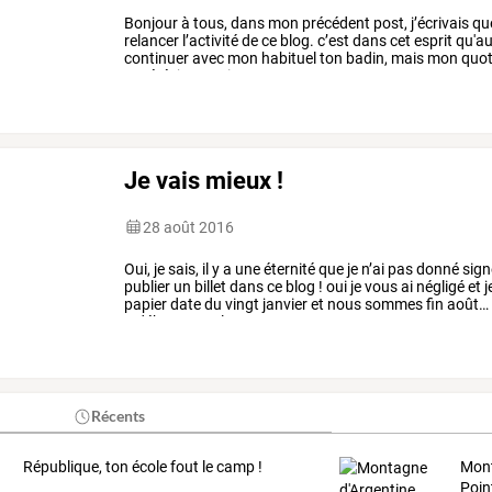
Bonjour
à
tous,
dans
mon
précédent
post,
j’écrivais
qu
relancer
l’activité
de
ce
blog.
c’est
dans
cet
esprit
qu'au
continuer
avec
mon
habituel
ton
badin,
mais
mon
quot
espéré.
je
ne
vais
pas
…
Je vais mieux !
28 août 2016
Oui,
je
sais,
il
y
a
une
éternité
que
je
n’ai
pas
donné
sign
publier
un
billet
dans
ce
blog
!
oui
je
vous
ai
négligé
et
j
papier
date
du
vingt
janvier
et
nous
sommes
fin
août…
3
début
2015,
le
…
Récents
République, ton école fout le camp !
Mont
Poin