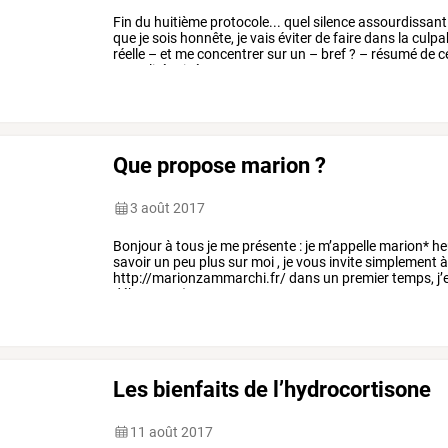
Fin
du
huitième
protocole...
quel
silence
assourdissant
que
je
sois
honnête,
je
vais
éviter
de
faire
dans
la
culpab
réelle
–
et
me
concentrer
sur
un
–
bref
?
–
résumé
de
c
actualité
privée,
mes
…
Que propose marion ?
3 août 2017
Bonjour
à
tous
je
me
présente
:
je
m’appelle
marion*
he
savoir
un
peu
plus
sur
moi
,
je
vous
invite
simplement
http://marionzammarchi.fr/
dans
un
premier
temps,
j’
débutante
(en
…
Les bienfaits de l’hydrocortisone
11 août 2017