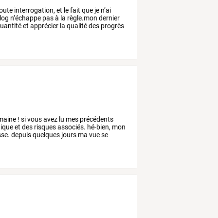
oute
interrogation,
et
le
fait
que
je
n’ai
log
n’échappe
pas
à
la
règle.mon
dernier
uantité
et
apprécier
la
qualité
des
progrès
maine
!
si
vous
avez
lu
mes
précédents
nique
et
des
risques
associés.
hé-bien,
mon
sse.
depuis
quelques
jours
ma
vue
se