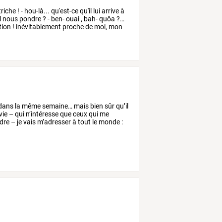
triche
!
-
hou-là...
qu'est-ce
qu'il
lui
arrive
à
l
nous
pondre
?
-
ben-
ouai
,
bah-
quôa
?…
tion
!
inévitablement
proche
de
moi,
mon
dans
la
même
semaine…
mais
bien
sûr
qu’il
vie
–
qui
n’intéresse
que
ceux
qui
me
rdre
–
je
vais
m’adresser
à
tout
le
monde
: