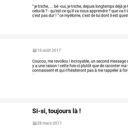
"
je
triche,
...
bé
-oui,
je
triche,
depuis
longtemps
déjà
je
celui-là
?
-
qu'est-ce
qu'il
va
nous
apprendre
?
que
va-t-i
c'est
pas
dur
!
"
ce
myélome,
c'est
de
lui
dont
il
est
ques
"ami
…
16 août 2017
Coucou,
me
revoilou
!
incroyable,
un
second
message
y
a
une
raison
!
cette
fois-ci
plutôt
que
de
raconter
ma
connaissent
et
qui
n’hésiteront
pas
à
me
rappeler
à
l’o
j’ai
une
astuce
qui
…
Si-si, toujours là !
28 mars 2017