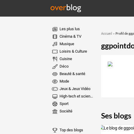
Les plus lus
Profil de gg
Accueil
»
Cinéma & TV
ggpointd
Musique
Loisirs & Culture
Cuisine
Déco
Beauté & santé
Mode
Jeux & Jeux Vidéo
High-tech et sciences
Sport
Société
Ses blogs
Top des blogs