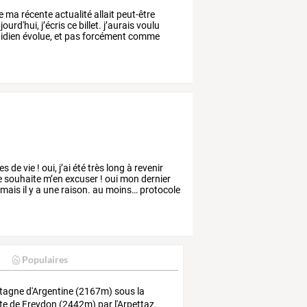
e
ma
récente
actualité
allait
peut-être
jourd'hui,
j’écris
ce
billet.
j’aurais
voulu
idien
évolue,
et
pas
forcément
comme
es
de
vie
!
oui,
j’ai
été
très
long
à
revenir
e
souhaite
m’en
excuser
!
oui
mon
dernier
mais
il
y
a
une
raison.
au
moins…
protocole
Populaires
agne d'Argentine (2167m) sous la
te de Freydon (2442m) par l'Arpettaz.