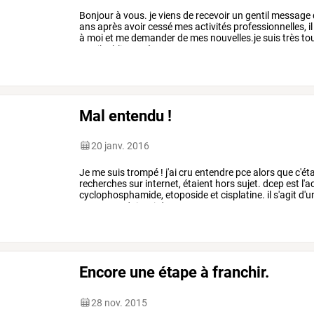
Bonjour
à
vous.
je
viens
de
recevoir
un
gentil
message
ans
après
avoir
cessé
mes
activités
professionnelles,
il
à
moi
et
me
demander
de
mes
nouvelles.je
suis
très
to
que
j’oublie
peu
à
…
Mal entendu !
20 janv. 2016
Je
me
suis
trompé
!
j'ai
cru
entendre
pce
alors
que
c'éta
recherches
sur
internet,
étaient
hors
sujet.
dcep
est
l'
cyclophosphamide,
etoposide
et
cisplatine.
il
s'agit
d'u
quatre
produits
ci-dessus
en
…
Encore une étape à franchir.
28 nov. 2015