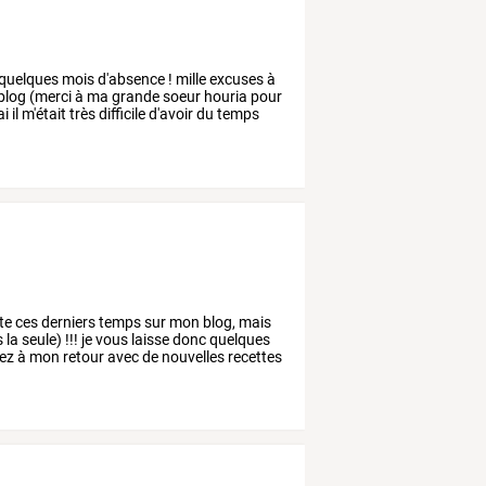
quelques
mois
d'absence
!
mille
excuses
à
blog
(merci
à
ma
grande
soeur
houria
pour
ai
il
m'était
très
difficile
d'avoir
du
temps
nte ces derniers temps sur mon blog, mais
 la seule) !!! je vous laisse donc quelques
vez à mon retour avec de nouvelles recettes