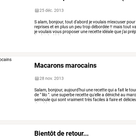
25 déc. 2013
S
alam,
bonjour,
tout
d'abord
je
voulais
m'excuser
pour
reprises
et
en
plus
un
peu
trop
débordée
!!
mais
tout
v
je
voulais
vous
proposer
une
recette
idéale
que
j'ai
prép
(spéciale
dédicace
à
…
Macarons marocains
28 nov. 2013
Salam,
bonjour,
aujourd'hui
une
recette
qui
a
fait
le
tou
de
"
lilo
".
une
superbe
recette
qu'elle
a
déniché
au
maro
semoule
qui
sont
vraiment
très
faciles
à
faire
et
délicie
divisé
les
proportions
par
…
Bientôt de retour...