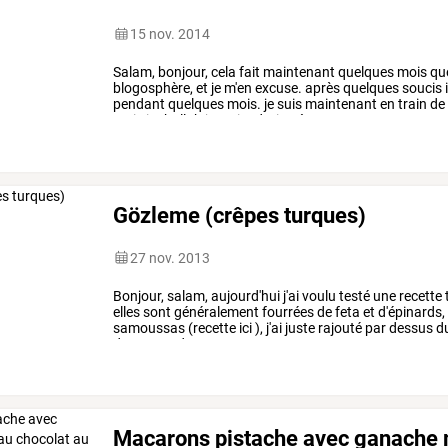
15 nov. 2014
Salam,
bonjour,
cela
fait
maintenant
quelques
mois
qu
blogosphère,
et
je
m'en
excuse.
après
quelques
soucis
pendant
quelques
mois.
je
suis
maintenant
en
train
de
mais
inchallah
je
reviendrais
très
…
Gözleme (crêpes turques)
27 nov. 2013
Bonjour,
salam,
aujourd'hui
j'ai
voulu
testé
une
recette
elles
sont
généralement
fourrées
de
feta
et
d'épinards,
samoussas
(recette
ici
),
j'ai
juste
rajouté
par
dessus
d
des
gouts
de
mes
…
Macarons pistache avec ganache m