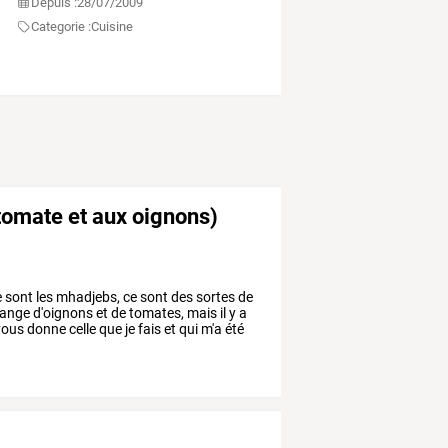
Depuis :
28/07/2009
Categorie :
Cuisine
 tomate et aux oignons)
e
sont
les
mhadjebs,
ce
sont
des
sortes
de
ange
d'oignons
et
de
tomates,
mais
il
y
a
ous
donne
celle
que
je
fais
et
qui
m'a
été