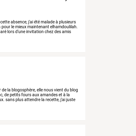
cette
absence,
j'ai
été
malade
à
plusieurs
a
pour
le
mieux
maintenant
elhamdoulilah.
aré
lors
d'une
invitation
chez
des
amis
r
de
la
blogosphère,
elle
nous
vient
du
blog
c,
de
petits
fours
aux
amandes
et
à
la
ux.
sans
plus
attendre
la
recette,
j'ai
juste