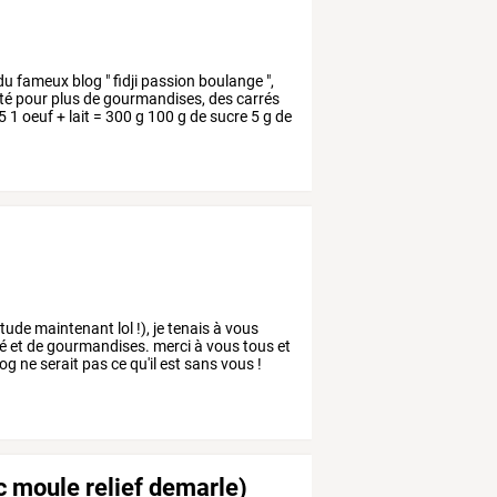
du
fameux
blog
"
fidji
passion
boulange
",
té
pour
plus
de
gourmandises,
des
carrés
5
1
oeuf
+
lait
=
300
g
100
g
de
sucre
5
g
de
itude
maintenant
lol
!),
je
tenais
à
vous
é
et
de
gourmandises.
merci
à
vous
tous
et
log
ne
serait
pas
ce
qu'il
est
sans
vous
!
c moule relief demarle)