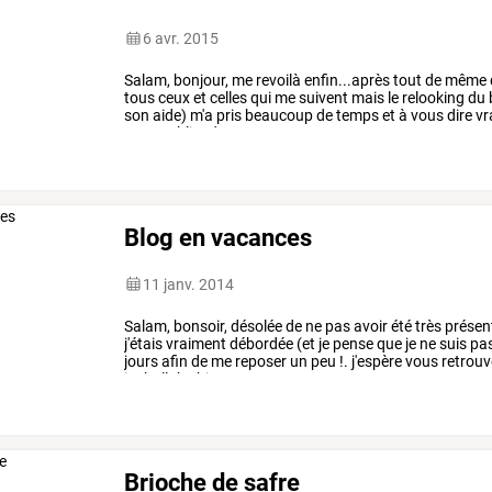
6 avr. 2015
Salam,
bonjour,
me
revoilà
enfin...après
tout
de
même
tous
ceux
et
celles
qui
me
suivent
mais
le
relooking
du
son
aide)
m'a
pris
beaucoup
de
temps
et
à
vous
dire
vr
pour
publier
des
…
Blog en vacances
11 janv. 2014
Salam, bonsoir, désolée de ne pas avoir été très prése
j'étais vraiment débordée (et je pense que je ne suis pas
jours afin de me reposer un peu !. j'espère vous retrou
inchallah ! bizz
Brioche de safre