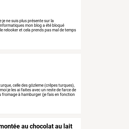
e
je
ne
suis
plus
présente
sur
la
informatiques
mon
blog
a
été
bloqué
le
relooker
et
cela
prends
pas
mal
de
temps
turque,
celle
des
gözleme
(crêpes
turques),
moi
je
les
ai
faites
avec
un
reste
de
farce
de
u
fromage
à
hamburger
(je
fais
en
fonction
ontée au chocolat au lait