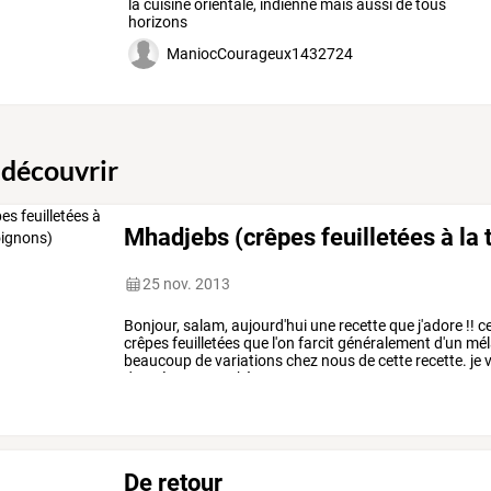
la cuisine orientale, indienne mais aussi de tous
horizons
ManiocCourageux1432724
 découvrir
Mhadjebs (crêpes feuilletées à la
25 nov. 2013
Bonjour,
salam,
aujourd'hui
une
recette
que
j'adore
!!
c
crêpes
feuilletées
que
l'on
farcit
généralement
d'un
mél
beaucoup
de
variations
chez
nous
de
cette
recette.
je
v
donnée
par
ma
chère
…
De retour