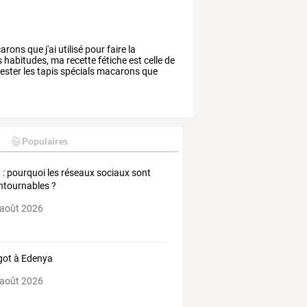
arons
que
j'ai
utilisé
pour
faire
la
s
habitudes,
ma
recette
fétiche
est
celle
de
ester
les
tapis
spécials
macarons
que
Populaires
: pourquoi les réseaux sociaux sont
ntournables ?
 août 2026
ot à Edenya
 août 2026