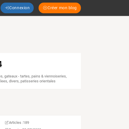
Connexion
Créer mon blog
4
es
,
gateaux - tartes
,
pains & viennoiseries
,
alees
,
divers
,
patisseries orientales
Articles :
189