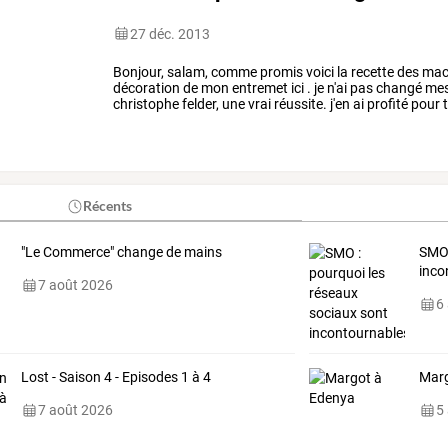
27 déc. 2013
Bonjour,
salam,
comme
promis
voici
la
recette
des
mac
décoration
de
mon
entremet
ici
.
je
n'ai
pas
changé
me
christophe
felder,
une
vrai
réussite.
j'en
ai
profité
pour
t
j'avais
acheté
et
franchement
j'ai
…
Récents
"Le Commerce" change de mains
SMO 
inco
7 août 2026
6
Lost - Saison 4 - Episodes 1 à 4
Marg
7 août 2026
5