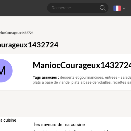
aniocCourageux1432724
ourageux1432724
ManiocCourageux143272
M
Tags associés :
desserts et gourmandises
,
entrees - salad
plats a base de viande
,
plats a base de volailles
,
recettes s
les saveurs de ma cuisine