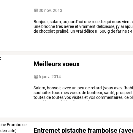
30 nov. 2013
Bonjour,
salam,
aujourd'hui
une
recette
qui
nous
vient
une
brioche
très
aérée
et
vraiment
délicieuse,
j'y
ai
ajou
de
chocolat
praliné.
un
vrai
délice
!!!
500
g
de
farine
t
4
sel
1
sachet
…
Meilleurs voeux
6 janv. 2014
Salam,
bonsoir,
avec
un
peu
de
retard
(vous
avez
l'hab
souhaiter
tous
mes
voeux
de
bonheur,
santé,
prospérit
toutes
de
toutes
vos
visites
et
vos
commentaires,
ce
b
gros
bisous
et
à
bientôt
pour
de
…
Entremet pistache framboise (ave