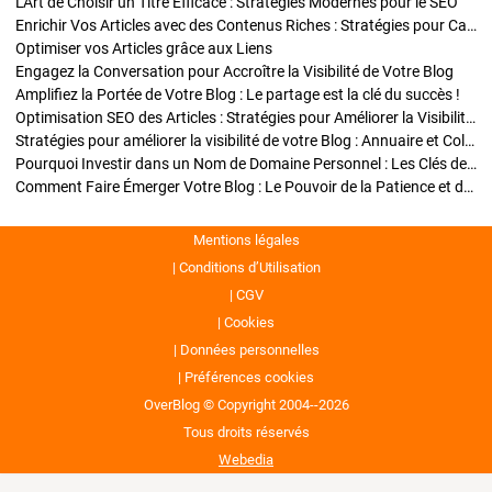
L'Art de Choisir un Titre Efficace : Stratégies Modernes pour le SEO
Enrichir Vos Articles avec des Contenus Riches : Stratégies pour Captiver et Optimiser
Optimiser vos Articles grâce aux Liens
Engagez la Conversation pour Accroître la Visibilité de Votre Blog
Amplifiez la Portée de Votre Blog : Le partage est la clé du succès !
Optimisation SEO des Articles : Stratégies pour Améliorer la Visibilité de Votre Blog
Stratégies pour améliorer la visibilité de votre Blog : Annuaire et Collaborations
Pourquoi Investir dans un Nom de Domaine Personnel : Les Clés de la Réussite de Votre Blog
Comment Faire Émerger Votre Blog : Le Pouvoir de la Patience et de la Persévérance
Mentions légales
Conditions d’Utilisation
CGV
Cookies
Données personnelles
Préférences cookies
OverBlog © Copyright 2004--2026
Tous droits réservés
Webedia