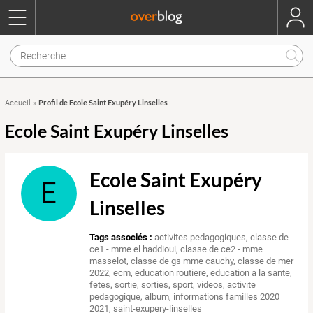
Profil de Ecole Saint Exupéry Linselles
Accueil
»
Ecole Saint Exupéry Linselles
Ecole Saint Exupéry
E
Linselles
Tags associés :
activites pedagogiques
,
classe de
ce1 - mme el haddioui
,
classe de ce2 - mme
masselot
,
classe de gs mme cauchy
,
classe de mer
2022
,
ecm
,
education routiere
,
education a la sante
,
fetes
,
sortie
,
sorties
,
sport
,
videos
,
activite
pedagogique
,
album
,
informations familles 2020
2021
,
saint-exupery-linselles