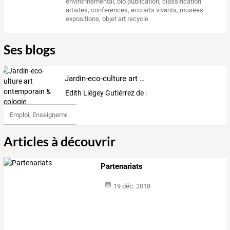
environnemental
,
bio publication
,
classification
artistes
,
conferences
,
eco arts vivants
,
musees
expositions
,
objet art recycle
Ses blogs
Jardin-eco-culture art contemporain & écologie
Edith Liégey Gutiérrez de Rozas
Emploi, Enseignement & Etudes
Articles à découvrir
Partenariats
19 déc. 2018