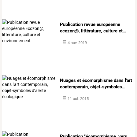
Publication
revue
européenne
ecozon@,
littérature,
culture
et
…
4 nov. 2019
Nuages
et
écomorphisme
dans
l'art
contemporain,
objet-symboles
…
11 oct. 2015
Publication "écomorphisme, vers