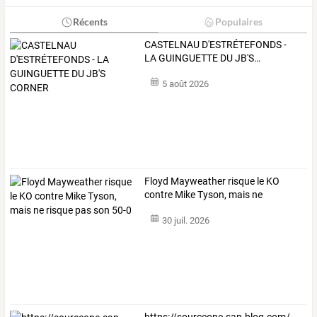
Récents
Populaires
CASTELNAU
D'ESTRÉTEFONDS
-
LA
GUINGUETTE
DU
JB'S
…
5 août 2026
Floyd
Mayweather
risque
le
KO
contre
Mike
Tyson,
mais
ne
risque
…
30 juil. 2026
https://sourceone-sap-blog.com/