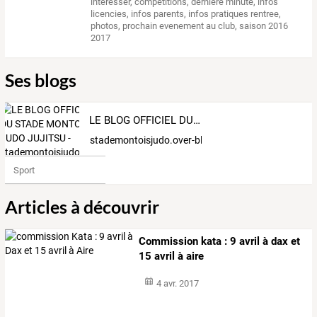
interesser
,
competitions
,
derniere minute
,
infos
licencies
,
infos parents
,
infos pratiques rentree
,
photos
,
prochain evenement au club
,
saison 2016
2017
Ses blogs
LE BLOG OFFICIEL DU STADE MONTOIS JUDO JUJITSU - stademontoisjudo.over-blog.fr
stademontoisjudo.over-blog.fr
Sport
Articles à découvrir
Commission kata : 9 avril à dax et
15 avril à aire
4 avr. 2017