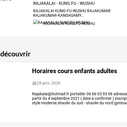
RAJAKALAI - KUNG FU - WUSHU
RAJAKALAI
KUNG-FU
WUSHU
RAJAKUMAR
RAJAKUMAR-KANDASAMY
…
RAJAKALAI KUNGFU WUSHU
 découvrir
Horaires cours enfants adultes
28 janv. 2020
Rajakalai@hotmail.fr
portable:
06
66
03
93
96
adress
partir
du
4
septembre
2021
(
date
à
confirmer
)
inscrip
style
moderne
shaolin
du
sud
-
shaolin
du
nord
gymna
paris
métro:
république
…