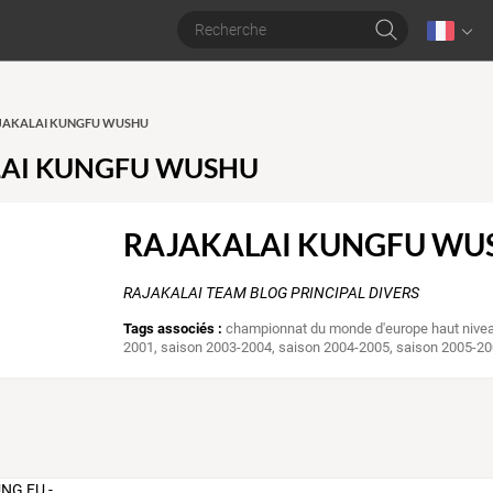
RAJAKALAI KUNGFU WUSHU
AI KUNGFU WUSHU
RAJAKALAI KUNGFU WU
RAJAKALAI TEAM BLOG PRINCIPAL DIVERS
Tags associés :
championnat du monde d'europe haut nive
2001
,
saison 2003-2004
,
saison 2004-2005
,
saison 2005-2