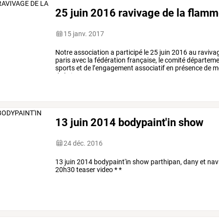
25 juin 2016 ravivage de la flam
15 janv. 2017
Notre
association
a
participé
le
25
juin
2016
au
raviva
paris
avec
la
fédération
française,
le
comité
départeme
sports
et
de
l’engagement
associatif
en
présence
de
mo
de
la
jeunesse
et
…
13 juin 2014 bodypaint'in show
24 déc. 2016
13 juin 2014 bodypaint'in show parthipan, dany et nav
20h30 teaser video * *