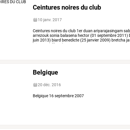
Ceintures noires du club
10 janv. 2017
Ceintures
noires
du
club
1er
duan
ariyarajasingam
sab
arrezouk
sonia
balasena
hector
(01
septembre
2011)
juin
2013)
biard
benedicte
(25
janvier
2009)
bretcha
ja
juin
2013)
ffwushu
…
Belgique
20 déc. 2016
Belgique 16 septembre 2007