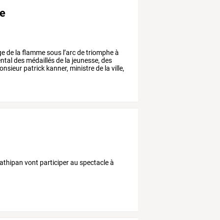
me
ge
de
la
flamme
sous
l’arc
de
triomphe
à
ntal
des
médaillés
de
la
jeunesse,
des
nsieur
patrick
kanner,
ministre
de
la
ville,
athipan vont participer au spectacle à