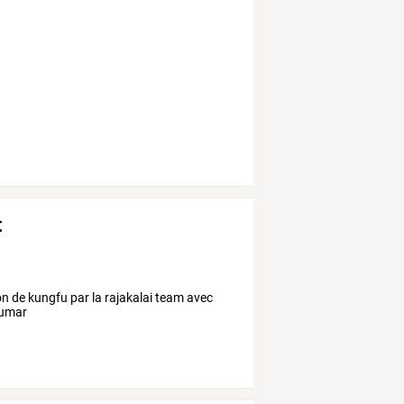
t
n de kungfu par la rajakalai team avec
lumar