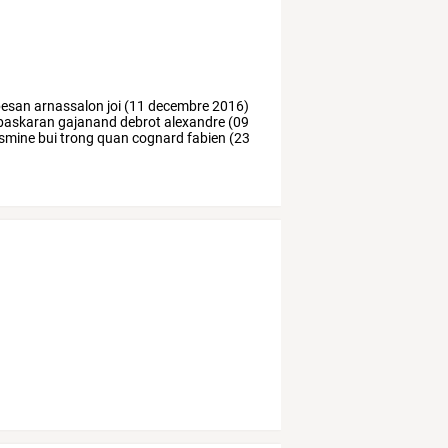
esan
arnassalon
joi
(11
decembre
2016)
baskaran
gajanand
debrot
alexandre
(09
smine
bui
trong
quan
cognard
fabien
(23