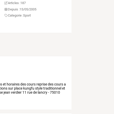
Articles :
187
Depuis :
15/05/2005
Categorie :
Sport
es
et
horaires
des
cours
reprise
des
cours
a
tions
sur
place
kungfu
style
traditionnel
et
se
jean
verdier
11
rue
de
lancry
-
75010