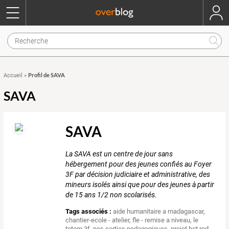
Profil de SAVA
Accueil
»
SAVA
SAVA
La SAVA est un centre de jour sans
hébergement pour des jeunes confiés au Foyer
3F par décision judiciaire et administrative, des
mineurs isolés ainsi que pour des jeunes à partir
de 15 ans 1/2 non scolarisés.
Tags associés :
aide humanitaire a madagascar
,
chantier-ecole - atelier
,
fle - remise a niveau
,
le
totem 3f
,
nos sorties pedagogiques
,
projet hot rod
,