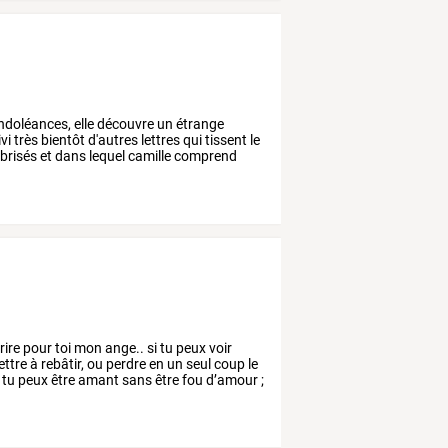
ndoléances,
elle
découvre
un
étrange
vi
très
bientôt
d'autres
lettres
qui
tissent
le
brisés
et
dans
lequel
camille
comprend
rire
pour
toi
mon
ange..
si
tu
peux
voir
ttre
à
rebâtir,
ou
perdre
en
un
seul
coup
le
tu
peux
être
amant
sans
être
fou
d’amour
;