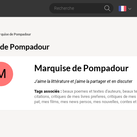
arquise de Pompadour
 de Pompadour
Marquise de Pompadour
M
J'aime la littérature et j'aime la partager et en discuter
Tags associés :
beaux poemes et textes d'auteurs
,
beaux te
citations
,
critiques de mes livres preferes
,
critiques de mes 
pat
,
mes films
,
mes news persos
,
mes nouvelles, contes e