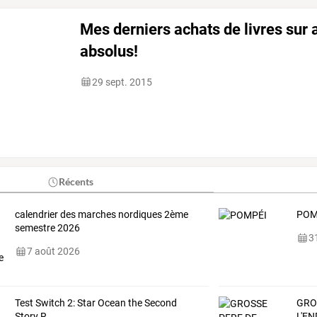
Mes derniers achats de livres sur
absolus!
29 sept. 2015
Récents
calendrier des marches nordiques 2ème
POM
semestre 2026
31
7 août 2026
Test Switch 2: Star Ocean the Second
GRO
Story R
L'EN