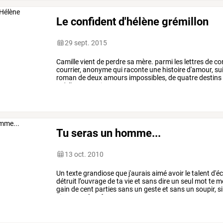
Le confident d'hélène grémillon
29 sept. 2015
Camille
vient
de
perdre
sa
mère.
parmi
les
lettres
de
co
courrier,
anonyme
qui
raconte
une
histoire
d'amour,
sui
roman
de
deux
amours
impossibles,
de
quatre
destins
qu'elle
est
partie
prenante,
…
Tu seras un homme...
13 oct. 2010
Un
texte
grandiose
que
j'aurais
aimé
avoir
le
talent
d'éc
détruit
l’ouvrage
de
ta
vie
et
sans
dire
un
seul
mot
te
me
gain
de
cent
parties
sans
un
geste
et
sans
un
soupir,
si
si
tu
peux
être
fort
…