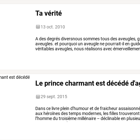
Ta vérité
13 oct. 2010
A
des
degrés
diversnous
sommes
tous
des
aveugles,
g
aveugles.
et
pourquoi
un
aveugle
ne
pourrait-il
en
guid
véritables
aveugles,
nous
réalisons
avec
émerveilleme
lumière
intérieure,
et
que
…
Le prince charmant est décédé d'a
29 sept. 2015
Dans
ce
livre
plein
d'humour
et
de
fraicheur
assaisonn
aux
héroïnes
des
temps
modernes,
les
filles
trouveront
l’homme
du
troisième
millénaire
–
déclinable
en
plusie
consommateur,
le
…