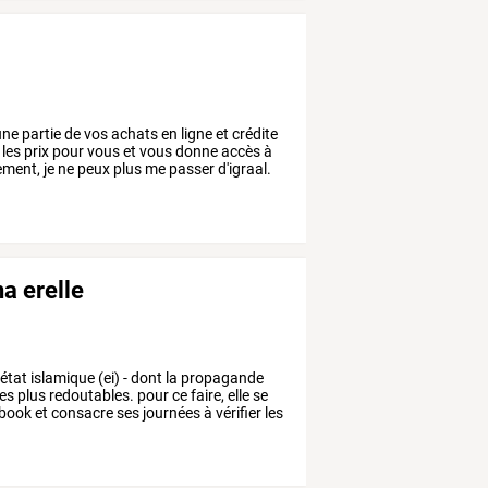
une
partie
de
vos
achats
en
ligne
et
crédite
les
prix
pour
vous
et
vous
donne
accès
à
ement,
je
ne
peux
plus
me
passer
d'igraal.
na erelle
'état
islamique
(ei)
-
dont
la
propagande
les
plus
redoutables.
pour
ce
faire,
elle
se
book
et
consacre
ses
journées
à
vérifier
les