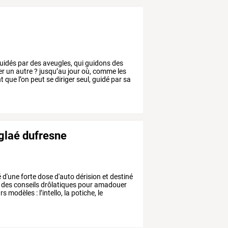
uidés
par
des
aveugles,
qui
guidons
des
er
un
autre
?
jusqu’au
jour
où,
comme
les
nt
que
l’on
peut
se
diriger
seul,
guidé
par
sa
glaé dufresne
é
d'une
forte
dose
d'auto
dérision
et
destiné
des
conseils
drôlatiques
pour
amadouer
urs
modèles
:
l’intello,
la
potiche,
le