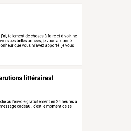
,
j’ai,
tellement
de
choses
à
faire
et
à
voir,
ne
nvers
ces
belles
années,
je
vous
ai
donné
onheur
que
vous
m’avez
apporté.
je
vous
rutions littéraires!
édie ou l'envoie gratuitement en 24 heures à
 message cadeau . c'est le moment de se