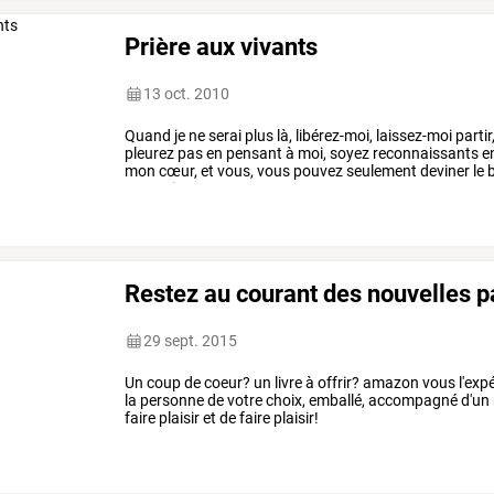
Prière aux vivants
13 oct. 2010
Quand
je
ne
serai
plus
là,
libérez-moi,
laissez-moi
partir
pleurez
pas
en
pensant
à
moi,
soyez
reconnaissants
e
mon
cœur,
et
vous,
vous
pouvez
seulement
deviner
le
b
remercie
pour
…
Restez au courant des nouvelles pa
29 sept. 2015
Un coup de coeur? un livre à offrir? amazon vous l'exp
la personne de votre choix, emballé, accompagné d'un
faire plaisir et de faire plaisir!