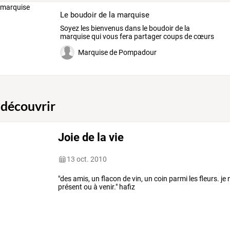
Le boudoir de la marquise
Soyez
les
bienvenus
dans
le
boudoir
de
la
marquise
qui
vous
fera
partager
coups
de
cœurs
littéraires,
beaux
…
Marquise de Pompadour
 découvrir
Joie de la vie
13 oct. 2010
"des amis, un flacon de vin, un coin parmi les fleurs. j
présent ou à venir." hafiz