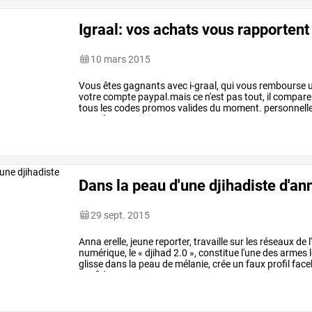
Igraal: vos achats vous rapportent
10 mars 2015
Vous
êtes
gagnants
avec
i-graal,
qui
vous
rembourse
votre
compte
paypal.mais
ce
n'est
pas
tout,
il
compare
tous
les
codes
promos
valides
du
moment.
personnell
vous
êtes
convaincus?
…
Dans la peau d'une djihadiste d'an
29 sept. 2015
Anna
erelle,
jeune
reporter,
travaille
sur
les
réseaux
de
l
numérique,
le
«
djihad
2.0
»,
constitue
l'une
des
armes
glisse
dans
la
peau
de
mélanie,
crée
un
faux
profil
face
confidences
…