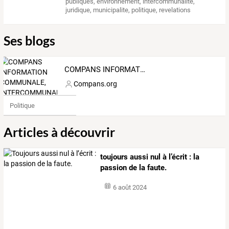
publiques
,
environnement
,
intercommunalite
,
juridique
,
municipalite
,
politique
,
revelations
Ses blogs
COMPANS INFORMATION COMMUNALE, INTERCOMMUNALE ET ENVIRONNEMENTALE, ROISSY-PAYS DE FRANCE
Compans.org
Politique
Articles à découvrir
toujours aussi nul à l’écrit : la
passion de la faute.
6 août 2024