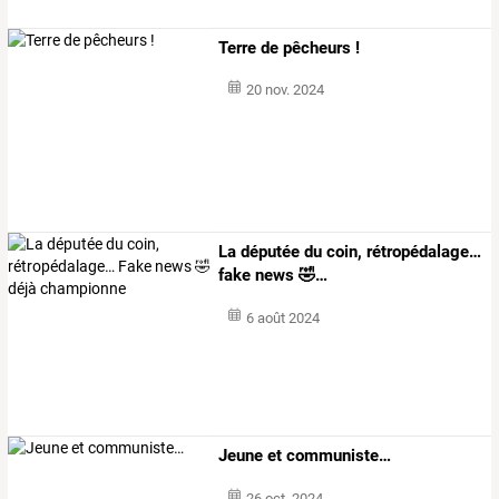
Terre de pêcheurs !
20 nov. 2024
La
députée
du
coin,
rétropédalage…
fake
news
🤣
…
6 août 2024
Jeune et communiste…
26 oct. 2024