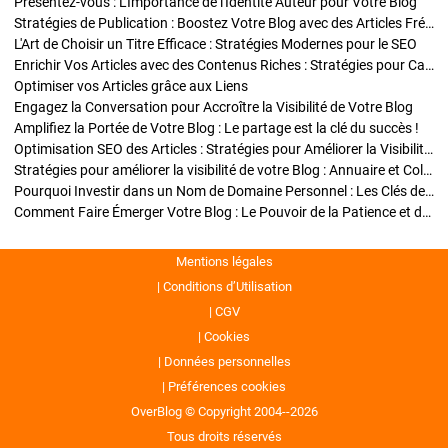
Présentez-vous : L'Importance de l'Identité Auteur pour Votre Blog
Stratégies de Publication : Boostez Votre Blog avec des Articles Fréquents et Exclusifs
L'Art de Choisir un Titre Efficace : Stratégies Modernes pour le SEO
Enrichir Vos Articles avec des Contenus Riches : Stratégies pour Captiver et Optimiser
Optimiser vos Articles grâce aux Liens
Engagez la Conversation pour Accroître la Visibilité de Votre Blog
Amplifiez la Portée de Votre Blog : Le partage est la clé du succès !
Optimisation SEO des Articles : Stratégies pour Améliorer la Visibilité de Votre Blog
Stratégies pour améliorer la visibilité de votre Blog : Annuaire et Collaborations
Pourquoi Investir dans un Nom de Domaine Personnel : Les Clés de la Réussite de Votre Blog
Comment Faire Émerger Votre Blog : Le Pouvoir de la Patience et de la Persévérance
Mentions légales
Conditions d’Utilisation
CGV
Cookies
Données personnelles
Préférences cookies
OverBlog © Copyright 2004--2026
Tous droits réservés