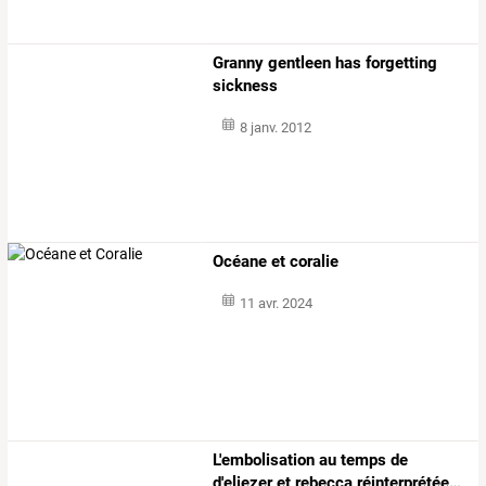
Granny gentleen has forgetting
sickness
8 janv. 2012
Océane et coralie
11 avr. 2024
L'embolisation
au
temps
de
d'eliezer
et
rebecca
réinterprétée
…