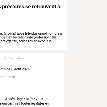
s précaires se retrouvent à
yr.
(cip-mp)
appelle
le
plus
grand
nombre
à
t
de
manifestation
interprofessionnelle
cats
cgt,
fsu,
solidaires,
fo
avec
la
loi
Populaires
at N°93 - Août 2026
 août 2026
AGE, décollage ! Offrez vous un
e qui déchire ! Toutes les dates en