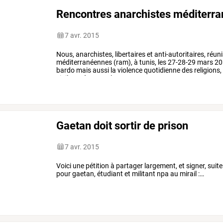
Rencontres anarchistes méditerr
7 avr. 2015
Nous,
anarchistes,
libertaires
et
anti-autoritaires,
réuni
méditerranéennes
(ram),
à
tunis,
les
27-28-29
mars
20
bardo
mais
aussi
la
violence
quotidienne
des
religions,
vigilants
à
ce
que
la
…
Gaetan doit sortir de prison
7 avr. 2015
Voici
une
pétition
à
partager
largement,
et
signer,
suite
pour
gaetan,
étudiant
et
militant
npa
au
mirail
:
…