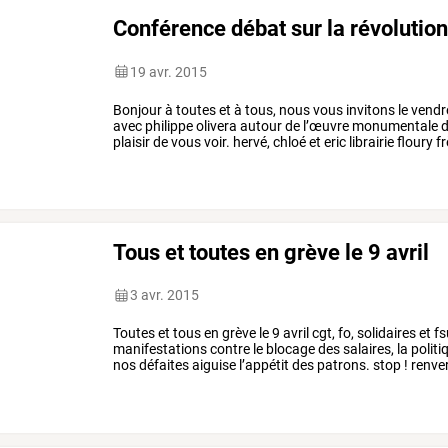
Conférence débat sur la révoluti
19 avr. 2015
Bonjour
à
toutes
et
à
tous,
nous
vous
invitons
le
vendr
avec
philippe
olivera
autour
de
l’œuvre
monumentale
d
plaisir
de
vous
voir.
hervé,
chloé
et
eric
librairie
floury
fr
toulouse
(pour
nous
…
Tous et toutes en grève le 9 avril
3 avr. 2015
Toutes
et
tous
en
grève
le
9
avril
cgt,
fo,
solidaires
et
fs
manifestations
contre
le
blocage
des
salaires,
la
politi
nos
défaites
aiguise
l’appétit
des
patrons.
stop
!
renve
contre
ce
…