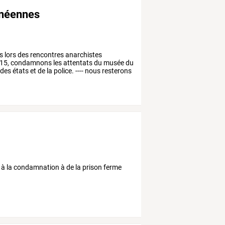
anéennes
s
lors
des
rencontres
anarchistes
15,
condamnons
les
attentats
du
musée
du
des
états
et
de
la
police.
----
nous
resterons
à
la
condamnation
à
de
la
prison
ferme