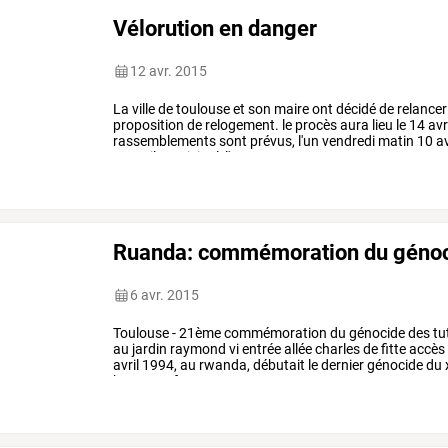
Vélorution en danger
12 avr. 2015
La
ville
de
toulouse
et
son
maire
ont
décidé
de
relancer
proposition
de
relogement.
le
procès
aura
lieu
le
14
avr
rassemblements
sont
prévus,
l'un
vendredi
matin
10
av
conseil
municipal,
l'autre
…
Ruanda: commémoration du génoci
6 avr. 2015
Toulouse
-
21ème
commémoration
du
génocide
des
tu
au
jardin
raymond
vi
entrée
allée
charles
de
fitte
accès
avril
1994,
au
rwanda,
débutait
le
dernier
génocide
du
hommes,
femmes,
…