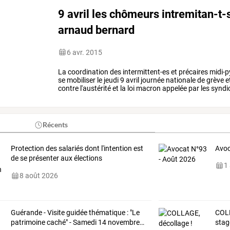
9 avril les chômeurs intremitan-t-
arnaud bernard
6 avr. 2015
La
coordination
des
intermittent-es
et
précaires
midi-p
se
mobiliser
le
jeudi
9
avril
journée
nationale
de
grève
e
contre
l'austérité
et
la
loi
macron
appelée
par
les
syndi
macron
le
…
Récents
Protection
des
salariés
dont
l'intention
est
Avoc
de
se
présenter
aux
élections
1
professionnelles
:
…
8 août 2026
Guérande
-
Visite
guidée
thématique
:
"Le
COLL
patrimoine
caché"
-
Samedi
14
novembre
…
stag