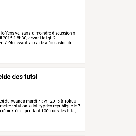
l'offensive,
sans
la
moindre
discussion
ni
il
2015
à
8h30,
devant
le
tgi.
2
ril
à
9h
devant
la
mairie
à
l'occasion
du
de des tutsi
tsi
du
rwanda
mardi
7
avril
2015
à
18h00
métro
:
station
saint
cyprien
république
le
7
xxème
siècle.
pendant
100
jours,
les
tutsi,