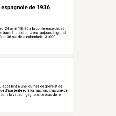
on espagnole de 1936
edi
24
avril,
18h30
à
la
conférence-débat
e
burnett
bolloten.
avec
toujours
le
grand
ères
36
rue
de
la
colombette
31000
u
appellent
à
une
journée
de
grève
et
de
que
d’austérité
et
la
loi
macron.
chacune
de
rsons
la
vapeur.
gagnons
ce
bras
de
fer