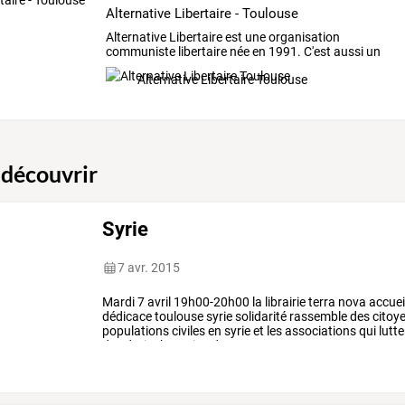
Alternative Libertaire - Toulouse
Alternative
Libertaire
est
une
organisation
communiste
libertaire
née
en
1991.
C'est
aussi
un
journal
qui
…
Alternative Libertaire Toulouse
 découvrir
Syrie
7 avr. 2015
Mardi
7
avril
19h00-20h00
la
librairie
terra
nova
accuei
dédicace
toulouse
syrie
solidarité
rassemble
des
citoy
populations
civiles
en
syrie
et
les
associations
qui
lutte
des
droits
humains
dans
…