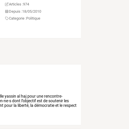
Articles :
974
Depuis :
18/05/2010
Categorie :
Politique
lle
yassin
al
haj
pour
une
rencontre-
en-ne-s
dont
l’objectif
est
de
soutenir
les
nt
pour
la
liberté,
la
démocratie
et
le
respect