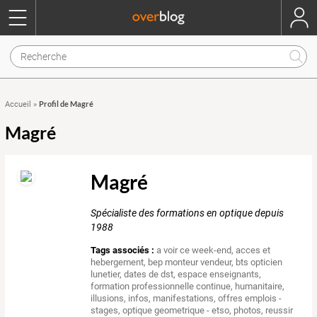
Profil de Magré
Accueil
»
Magré
Magré
Spécialiste des formations en optique depuis
1988
Tags associés :
a voir ce week-end
,
acces et
hebergement
,
bep monteur vendeur
,
bts opticien
lunetier
,
dates de dst
,
espace enseignants
,
formation professionnelle continue
,
humanitaire
,
illusions
,
infos
,
manifestations
,
offres emplois -
stages
,
optique geometrique - etso
,
photos
,
reussir