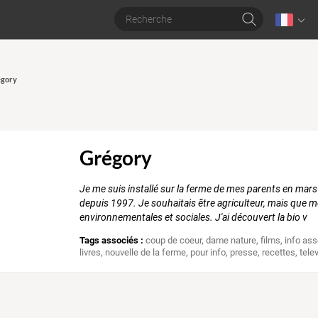
égory
Grégory
Je me suis installé sur la ferme de mes parents en mars 
depuis 1997. Je souhaitais être agriculteur, mais que
environnementales et sociales. J'ai découvert la bio v
Tags associés :
coup de coeur
,
dame nature
,
films
,
info ass
livres
,
nouvelle de la ferme
,
pour info
,
presse
,
recettes
,
tele