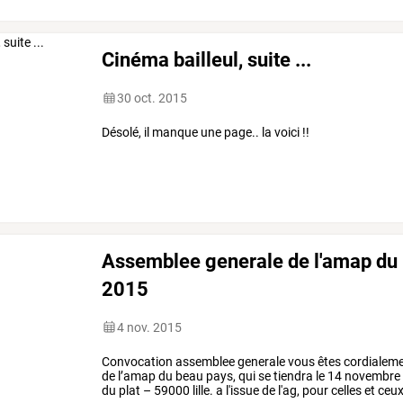
Cinéma bailleul, suite ...
30 oct. 2015
Désolé, il manque une page.. la voici !!
Assemblee generale de l'amap du
2015
4 nov. 2015
Convocation
assemblee
generale
vous
êtes
cordialem
de
l’amap
du
beau
pays,
qui
se
tiendra
le
14
novembre
du
plat
–
59000
lille.
a
l'issue
de
l'ag,
pour
celles
et
ceu