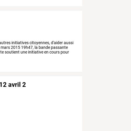
autres
initiatives
citoyennes,
d'aider
aussi
mars
2015
19h47,
la
bande
passante
te
soutient
une
initiative
en
cours
pour
12 avril 2