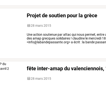
Projet de soutien pour la grèce
28 mars 2015
Une
action
soutenue
par
attac
qui
nous
permet,
entre
des
amap
grecques
solidaires
!
claudine
le
mercredi
18
<info@labandepassante.org>
a
écrit
:
la
bande
passan
ouvrir
les
…
fête inter-amap du valenciennois, 
28 mars 2015