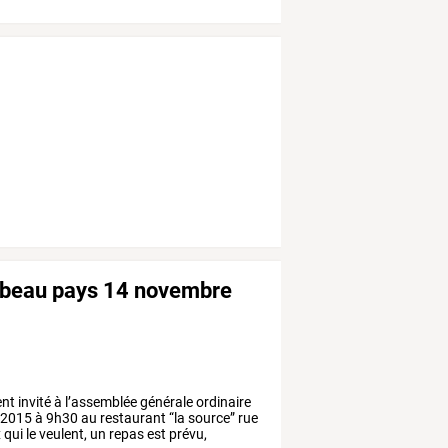
 beau pays 14 novembre
ent
invité
à
l’assemblée
générale
ordinaire
2015
à
9h30
au
restaurant
“la
source”
rue
x
qui
le
veulent,
un
repas
est
prévu,