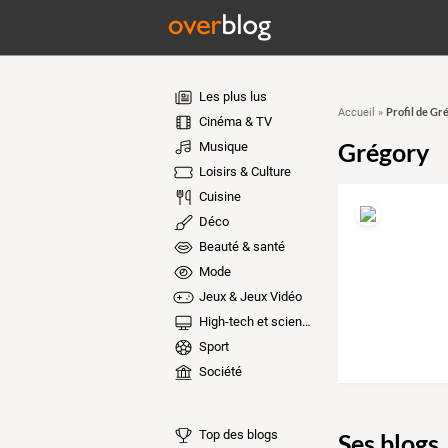
Les plus lus
Profil de Gr
Accueil
»
Cinéma & TV
Grégory
Musique
Loisirs & Culture
Cuisine
Déco
Beauté & santé
Mode
Jeux & Jeux Vidéo
High-tech et sciences
Sport
Société
Top des blogs
Ses blogs