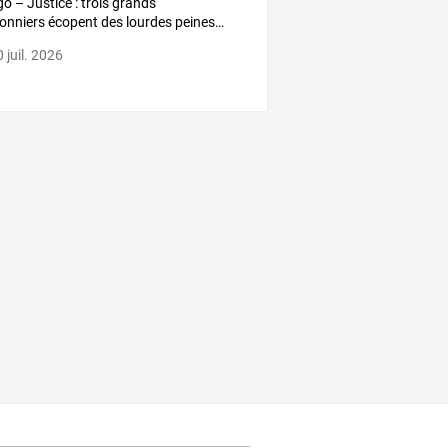
go
–
Justice
:
trois
grands
onniers
écopent
des
lourdes
peines
…
 juil. 2026