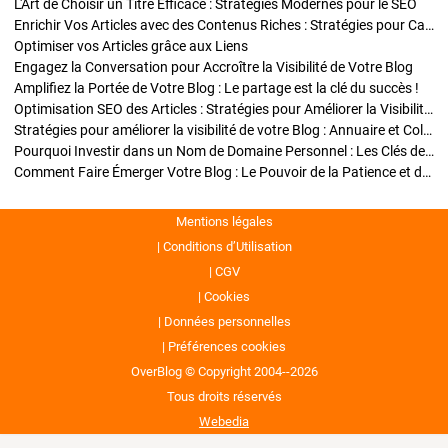
L'Art de Choisir un Titre Efficace : Stratégies Modernes pour le SEO
Enrichir Vos Articles avec des Contenus Riches : Stratégies pour Captiver et Optimiser
Optimiser vos Articles grâce aux Liens
Engagez la Conversation pour Accroître la Visibilité de Votre Blog
Amplifiez la Portée de Votre Blog : Le partage est la clé du succès !
Optimisation SEO des Articles : Stratégies pour Améliorer la Visibilité de Votre Blog
Stratégies pour améliorer la visibilité de votre Blog : Annuaire et Collaborations
Pourquoi Investir dans un Nom de Domaine Personnel : Les Clés de la Réussite de Votre Blog
Comment Faire Émerger Votre Blog : Le Pouvoir de la Patience et de la Persévérance
Mentions légales
Conditions d’Utilisation
CGV
Cookies
Données personnelles
Préférences cookies
OverBlog © Copyright 2004--2026
Tous droits réservés
Webedia