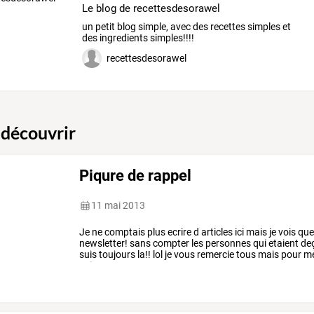
Le blog de recettesdesorawel
un petit blog simple, avec des recettes simples et
des ingredients simples!!!!
recettesdesorawel
 découvrir
Piqure de rappel
11 mai 2013
Je
ne
comptais
plus
ecrire
d
articles
ici
mais
je
vois
qu
newsletter!
sans
compter
les
personnes
qui
etaient
de
suis
toujours
la!!
lol
je
vous
remercie
tous
mais
pour
m
suivante
:
…