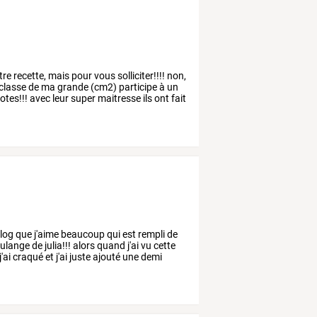
tre
recette,
mais
pour
vous
solliciter!!!!
non,
classe
de
ma
grande
(cm2)
participe
à
un
otes!!!
avec
leur
super
maitresse
ils
ont
fait
log
que
j'aime
beaucoup
qui
est
rempli
de
ulange
de
julia!!!
alors
quand
j'ai
vu
cette
j'ai
craqué
et
j'ai
juste
ajouté
une
demi