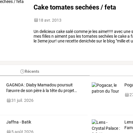
Cake tomates sechées / feta
18 avr. 2013
Un
delicieux
cake
salé
comme
je
les
aime!!!!!
avec
une
s
mes
filles
n
aiment
pas
les
tomates
sechées
le
cake
a
f
le
3eme
jour!
une
recette
denichée
sur
le
blog
"mille
et
u
sachet
de
…
Récents
GAGNOA
:
Diaby
Mamadou
poursuit
Poga
l'œuvre
de
son
père
à
la
tête
du
projet
…
27
31 juil. 2026
Jaffna - Batik
Lens
Fama
5 août 2026