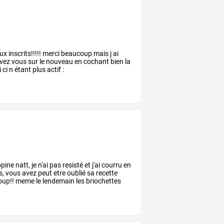
ux
inscrits!!!!!
merci
beaucoup
mais
j
ai
ivez
vous
sur
le
nouveau
en
cochant
bien
la
i
ci
n
étant
plus
actif
:
pine
natt,
je
n'ai
pas
resisté
et
j'ai
courru
en
s,
vous
avez
peut
etre
oublié
sa
recette
oup!!
meme
le
lendemain
les
briochettes