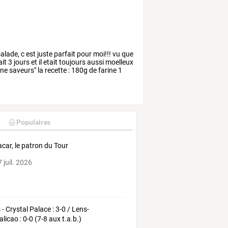
alade,
c
est
juste
parfait
pour
moi!!!
vu
que
ait
3
jours
et
il
etait
toujours
aussi
moelleux
ne
saveurs"
la
recette
:
180g
de
farine
1
Populaires
car, le patron du Tour
 juil. 2026
 - Crystal Palace : 3-0 / Lens-
licao : 0-0 (7-8 aux t.a.b.)