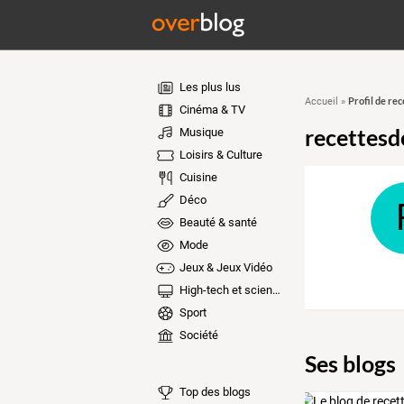
Les plus lus
Profil de re
Accueil
»
Cinéma & TV
recettesd
Musique
Loisirs & Culture
Cuisine
Déco
Beauté & santé
Mode
Jeux & Jeux Vidéo
High-tech et sciences
Sport
Société
Ses blogs
Top des blogs