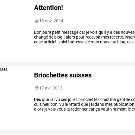
Attention!
13 nov. 2014
Bonjour!!
petit
message
car
je
vois
qu
il
y
a
des
nouvea
changé
de
blog!!
alors
pour
recevoir
mes
recette,
inscr
case
article!!
voici
l
adresse
de
mon
nouveau
blog,
celu
http://recettedesorawel.canalblog.com
…
Briochettes suisses
17 avr. 2013
Des
que
j'ai
vu
ces
jolies
briochettes
chez
ma
gentille
co
cuisine!!
bon,
vu
le
retard
que
j'ai
dans
mes
publication
alors
je
vais
vous
la
redonner
car
ça
vaut
vraiment
le
c
sont
bien
…