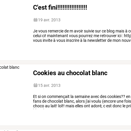
C'est fini!!!!!!!!!!!!!!!!!
19 avr. 2013
Je
vous
remercie
de
m
avoir
suivie
sur
ce
blog
mais
à
c
celui
ci!
maintenant
vous
pourrez
me
retrouver
ici
:
http
vous
invite
à
vous
inscrire
à
la
newsletter
de
mon
nouv
cases
pour
etre
sur
…
Cookies au chocolat blanc
15 avr. 2013
Et
si
on
commençait
la
semaine
avec
des
cookies??
en
fans
de
chocolat
blanc,
alors
j'ai
voulu
(encore
une
fois
choco
au
lait!
lol!!
mais
elles
ont
adoré,
c
est
donc
le
pri
blog
de
…