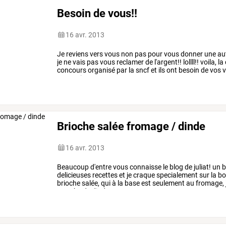
Besoin de vous!!
16 avr. 2013
Je
reviens
vers
vous
non
pas
pour
vous
donner
une
au
je
ne
vais
pas
vous
reclamer
de
l'argent!!
lollll!!
voila,
la
concours
organisé
par
la
sncf
et
ils
ont
besoin
de
vos
v
une
petite
…
Brioche salée fromage / dinde
16 avr. 2013
Beaucoup
d'entre
vous
connaisse
le
blog
de
juliat!
un
b
delicieuses
recettes
et
je
craque
specialement
sur
la
bo
brioche
salée,
qui
à
la
base
est
seulement
au
fromage,
tranche
de
dinde
…