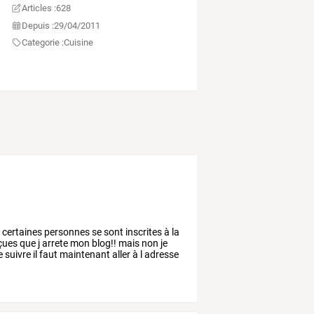
Articles :
628
Depuis :
29/04/2011
Categorie :
Cuisine
e
certaines
personnes
se
sont
inscrites
à
la
çues
que
j
arrete
mon
blog!!
mais
non
je
e
suivre
il
faut
maintenant
aller
à
l
adresse