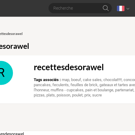
cettesdesorawel
esorawel
recettesdesorawel
R
Tags associés :
map
,
boeuf
,
cake sales
,
chocolat!!!!
,
concou
pancakes
,
feculents
,
feuilles de brick
,
gateaux et tartes ave
l'honneur
,
muffins - cupcakes
,
pain et boulange
,
partenariat
pizzas
,
plats
,
poisson
,
poulet
,
prix
,
sucre