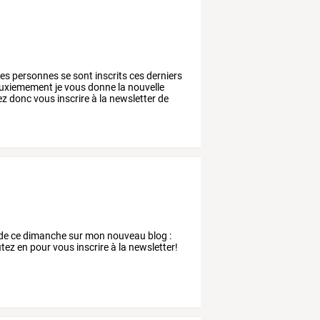
les
personnes
se
sont
inscrits
ces
derniers
uxiemement
je
vous
donne
la
nouvelle
ez
donc
vous
inscrire
à
la
newsletter
de
eur de ce dimanche sur mon nouveau blog :
tez en pour vous inscrire à la newsletter!