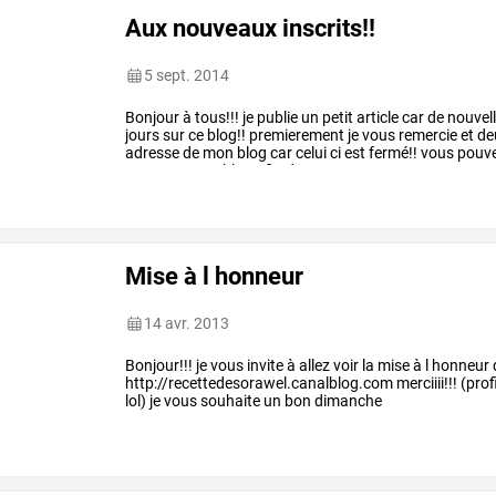
Aux nouveaux inscrits!!
5 sept. 2014
Bonjour
à
tous!!!
je
publie
un
petit
article
car
de
nouvel
jours
sur
ce
blog!!
premierement
je
vous
remercie
et
de
adresse
de
mon
blog
car
celui
ci
est
fermé!!
vous
pouv
mon
nouveau
blog
afin
de
…
Mise à l honneur
14 avr. 2013
Bonjour!!! je vous invite à allez voir la mise à l honn
http://recettedesorawel.canalblog.com merciiii!!! (profi
lol) je vous souhaite un bon dimanche