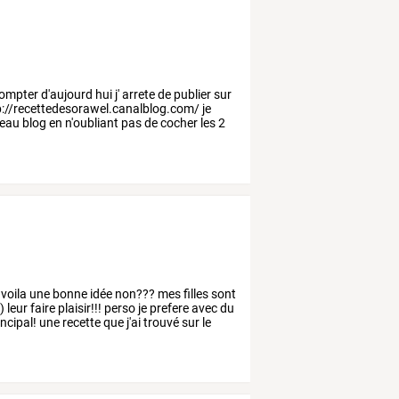
ompter
d'aujourd
hui
j'
arrete
de
publier
sur
://recettedesorawel.canalblog.com/
je
eau
blog
en
n'oubliant
pas
de
cocher
les
2
voila
une
bonne
idée
non???
mes
filles
sont
)
leur
faire
plaisir!!!
perso
je
prefere
avec
du
ncipal!
une
recette
que
j'ai
trouvé
sur
le