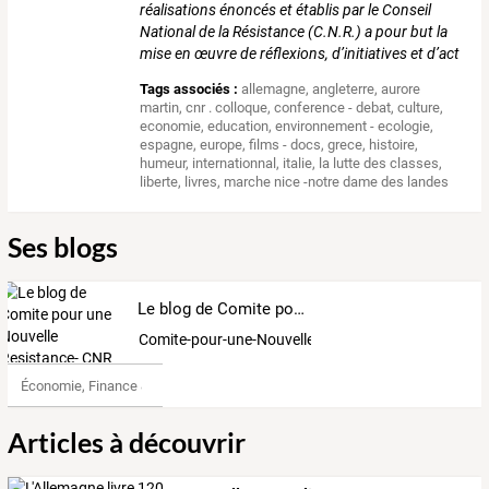
réalisations énoncés et établis par le Conseil
National de la Résistance (C.N.R.) a pour but la
mise en œuvre de réflexions, d’initiatives et d’act
Tags associés :
allemagne
,
angleterre
,
aurore
martin
,
cnr . colloque
,
conference - debat
,
culture
,
economie
,
education
,
environnement - ecologie
,
espagne
,
europe
,
films - docs
,
grece
,
histoire
,
humeur
,
internationnal
,
italie
,
la lutte des classes
,
liberte
,
livres
,
marche nice -notre dame des landes
Ses blogs
Le blog de Comite pour une Nouvelle Resistance- CNR
Comite-pour-une-Nouvelle-Resistance -CNR
Économie, Finance & Droit
Articles à découvrir