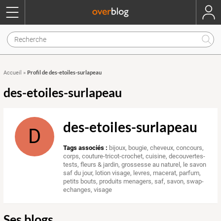
Profil de des-etoiles-surlapeau
Accueil
»
des-etoiles-surlapeau
des-etoiles-surlapeau
D
Tags associés :
bijoux
,
bougie
,
cheveux
,
concours
,
corps
,
couture-tricot-crochet
,
cuisine
,
decouvertes-
tests
,
fleurs & jardin
,
grossesse au naturel
,
le savon
saf du jour
,
lotion visage
,
levres
,
macerat
,
parfum
,
petits bouts
,
produits menagers
,
saf
,
savon
,
swap-
echanges
,
visage
Ses blogs