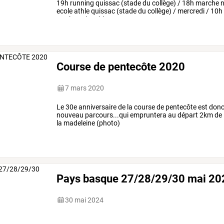
19h
running
quissac
(stade
du
collège)
/
18h
marche
n
ecole
athle
quissac
(stade
du
collège)
/
mercredi
/
10h
/
14h
ecole
athle
…
Course de pentecôte 2020
7 mars 2020
Le 30e anniversaire de la course de pentecôte est donc
nouveau parcours...qui empruntera au départ 2km de l
la madeleine (photo)
Pays basque 27/28/29/30 mai 20
30 mai 2024