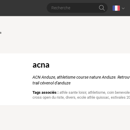
a
acna
ACN Anduze, athletisme course nature Anduze. Retrouvez l
trail cévenol d'anduze
Tags associés :
athle sante loisir
,
athletisme
,
coin benevol
cross open du riste
,
divers
,
ecole athle quissac
,
estivales 2