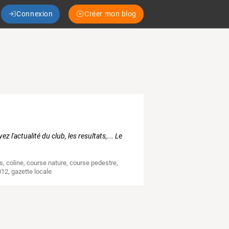
Connexion
Créer mon blog
'actualité du club, les resultats,... Le
es
,
coline
,
course nature
,
course pedestre
,
012
,
gazette locale