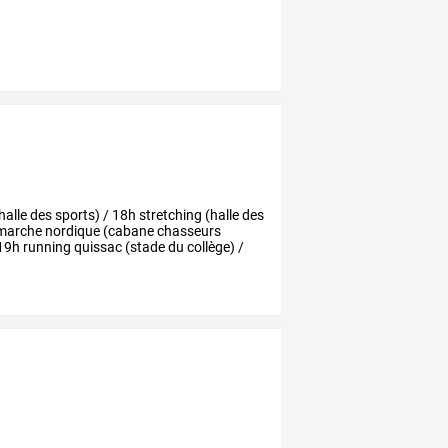
halle
des
sports)
/
18h
stretching
(halle
des
marche
nordique
(cabane
chasseurs
19h
running
quissac
(stade
du
collège)
/