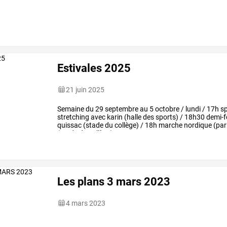
Estivales 2025
21 juin 2025
Semaine
du
29
septembre
au
5
octobre
/
lundi
/
17h
sp
stretching
avec
karin
(halle
des
sports)
/
18h30
demi-
quissac
(stade
du
collège)
/
18h
marche
nordique
(par
(stade
du
collège)
/
…
Les plans 3 mars 2023
4 mars 2023