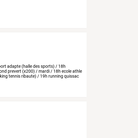
ort
adapte
(halle
des
sports)
/
18h
fond
prevert
(x200)
/
mardi
/
18h
ecole
athle
king
tennis
ribaute)
/
19h
running
quissac