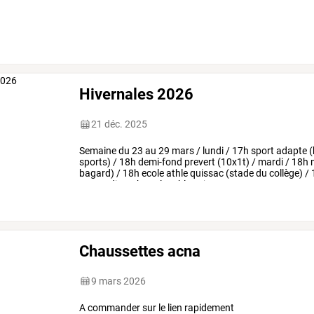
Hivernales 2026
21 déc. 2025
Semaine
du
23
au
29
mars
/
lundi
/
17h
sport
adapte
(
sports)
/
18h
demi-fond
prevert
(10x1t)
/
mardi
/
18h
bagard)
/
18h
ecole
athle
quissac
(stade
du
collège)
/
mercredi
/
10h
ecole
athle
st
jean
…
Chaussettes acna
9 mars 2026
A commander sur le lien rapidement