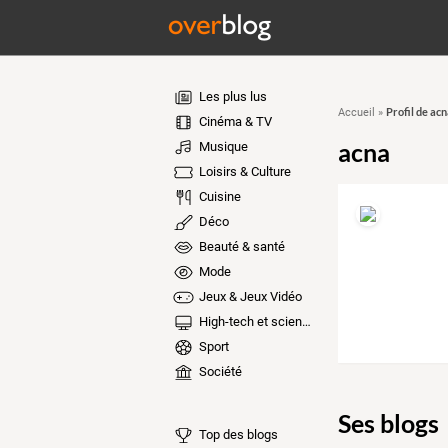
Les plus lus
Profil de acn
Accueil
»
Cinéma & TV
acna
Musique
Loisirs & Culture
Cuisine
Déco
Beauté & santé
Mode
Jeux & Jeux Vidéo
High-tech et sciences
Sport
Société
Ses blogs
Top des blogs