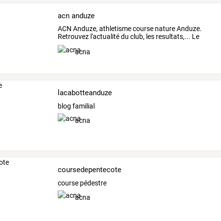
acn anduze
ACN
Anduze,
athletisme
course
nature
Anduze.
Retrouvez
l'actualité
du
club,
les
resultats,...
Le
trail
…
acna
lacabotteanduze
blog familial
acna
coursedepentecote
course pédestre
acna