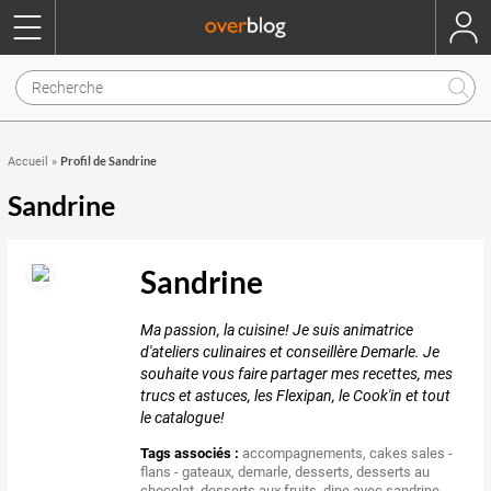
Profil de Sandrine
Accueil
»
Sandrine
Sandrine
Ma passion, la cuisine! Je suis animatrice
d'ateliers culinaires et conseillère Demarle. Je
souhaite vous faire partager mes recettes, mes
trucs et astuces, les Flexipan, le Cook'in et tout
le catalogue!
Tags associés :
accompagnements
,
cakes sales -
flans - gateaux
,
demarle
,
desserts
,
desserts au
chocolat
,
desserts aux fruits
,
dine avec sandrine
,