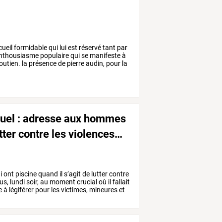
cueil
formidable
qui
lui
est
réservé
tant
par
enthousiasme
populaire
qui
se
manifeste
à
outien.
la
présence
de
pierre
audin,
pour
la
uel
:
adresse
aux
hommes
tter
contre
les
violences
…
i
ont
piscine
quand
il
s’agit
de
lutter
contre
us,
lundi
soir,
au
moment
crucial
où
il
fallait
e
à
légiférer
pour
les
victimes,
mineures
et