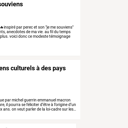
souviens
🔥inspiré
par
perec
et
son
"je
me
souviens"
ts,
anecdotes
de
ma
vie.
au
fil
du
temps
plus.
voici
donc
ce
modeste
témoignage
iens culturels à des pays
que
par
michel
guerrin
emmanuel
macron
ure,
il
pourra
se
féliciter
d’être
à
l’origine
d’un
ix
ans.
on
veut
parler
de
la
loi-cadre
sur
les
…