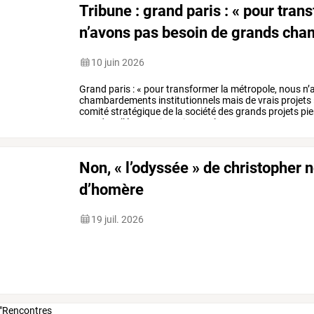
Tribune
:
grand
paris
:
«
pour
trans
n’avons
pas
besoin
de
grands
cha
10 juin 2026
Grand
paris
:
«
pour
transformer
la
métropole,
nous
n’
chambardements
institutionnels
mais
de
vrais
projets
comité
stratégique
de
la
société
des
grands
projets
pie
monde
»,
l’économiste
pierre
veltz
et
…
Non, « l’odyssée » de christopher n
d’homère
19 juil. 2026