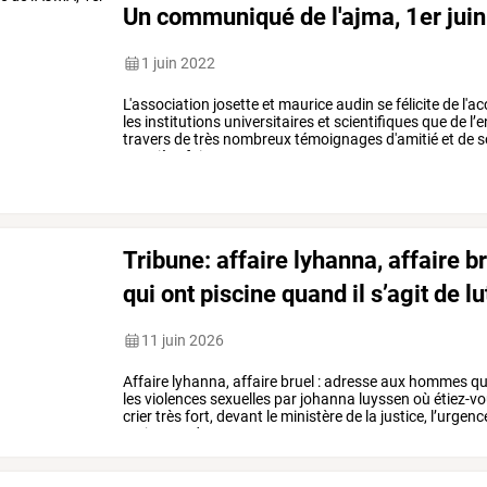
Un communiqué de l'ajma, 1er juin
1 juin 2022
L'association
josette
et
maurice
audin
se
félicite
de
l'ac
les
institutions
universitaires
et
scientifiques
que
de
l’
travers
de
très
nombreux
témoignages
d'amitié
et
de
s
première
fois
…
Tribune:
affaire
lyhanna,
affaire
br
qui
ont
piscine
quand
il
s’agit
de
lu
11 juin 2026
Affaire
lyhanna,
affaire
bruel
:
adresse
aux
hommes
qu
les
violences
sexuelles
par
johanna
luyssen
où
étiez-vo
crier
très
fort,
devant
le
ministère
de
la
justice,
l’urgenc
majeures,
de
…