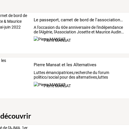
Le passeport, carnet de bord de l'association Josette & Maurice Audin en Algérie/mai-juin 2022
A
l'occasion
du
60e
anniversaire
de
l'indépendance
de
l'Algérie,
l'Association
Josette
et
Maurice
Audin
…
Pierre MANSAT
Pierre Mansat et les Alternatives
Luttes
émancipatrices,recherche
du
forum
politico/social
pour
des
alternatives,luttes
urbaines
…
Pierre MANSAT
 découvrir