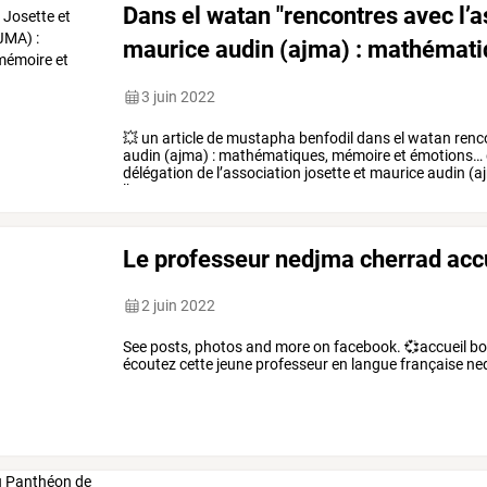
Dans el watan "rencontres avec l’a
maurice audin (ajma) : mathémati
émotions…"
3 juin 2022
💥
un
article
de
mustapha
benfodil
dans
el
watan
renc
audin
(ajma)
:
mathématiques,
mémoire
et
émotions…
délégation
de
l’association
josette
et
maurice
audin
(a
l’occurrence
son
…
Le professeur nedjma cherrad accu
2 juin 2022
See posts, photos and more on facebook. 💞accueil boul
écoutez cette jeune professeur en langue française n