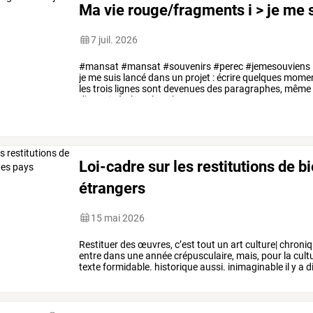
Ma vie rouge/fragments i > je me 
7 juil. 2026
#mansat
#mansat
#souvenirs
#perec
#jemesouviens
je
me
suis
lancé
dans
un
projet
:
écrire
quelques
momen
les
trois
lignes
sont
devenues
des
paragraphes,
même
d'une
vie
à
cheval
sur
les
xxe
…
Loi-cadre sur les restitutions de b
étrangers
15 mai 2026
Restituer
des
œuvres,
c’est
tout
un
art
culture|
chroni
entre
dans
une
année
crépusculaire,
mais,
pour
la
cult
texte
formidable.
historique
aussi.
inimaginable
il
y
a
d