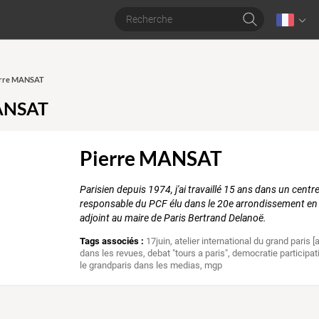
ierre MANSAT
ANSAT
Pierre MANSAT
Parisien depuis 1974, j'ai travaillé 15 ans dans un centre
responsable du PCF élu dans le 20e arrondissement en
adjoint au maire de Paris Bertrand Delanoë.
Tags associés :
17juin
,
atelier international du grand paris [
dans les revues
,
debat "tours a paris"
,
democratie participat
le grandparis dans les medias
,
mgp