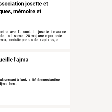
ssociation josette et
ques, mémoire et
ontres
avec
l’association
josette
et
maurice
depuis
le
samedi
28
mai,
une
importante
jma),
conduite
par
ses
deux
«pierre»,
en
eille l'ajma
eversant à l'université de constantine .
edjma cherrad