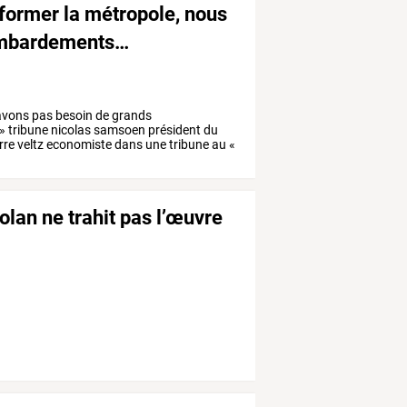
former
la
métropole,
nous
mbardements
…
avons
pas
besoin
de
grands
»
tribune
nicolas
samsoen
président
du
rre
veltz
economiste
dans
une
tribune
au
«
olan ne trahit pas l’œuvre