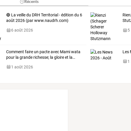
Récents
🔵 La veille du DRH Territorial - édition du 6
Rien
août 2026 (par www.naudrh.com)
Stut
6 août 2026
5
Comment
faire
un
pacte
avec
Mami
wata
Les 
pour
la
grande
richesse;
la
gloire
et
la
…
1
1 août 2026