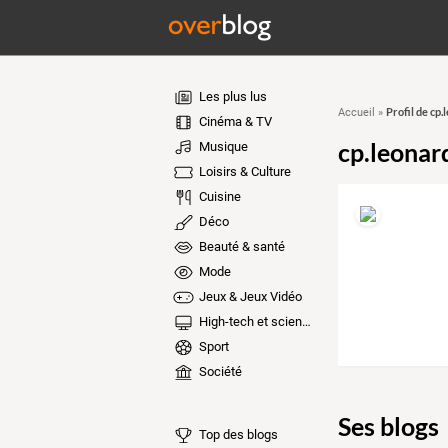
Les plus lus
Profil de cp
Accueil
»
Cinéma & TV
cp.leonar
Musique
Loisirs & Culture
Cuisine
Déco
Beauté & santé
Mode
Jeux & Jeux Vidéo
High-tech et sciences
Sport
Société
Ses blogs
Top des blogs