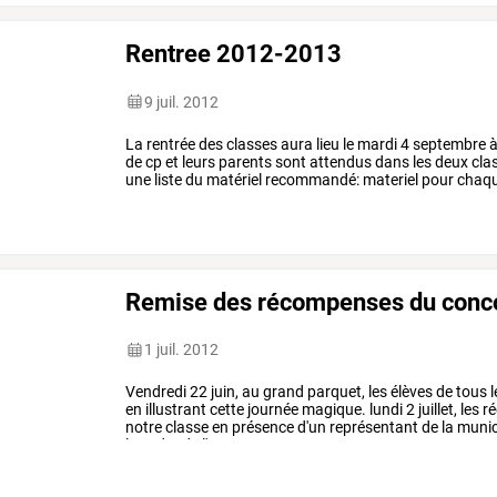
Rentree 2012-2013
9 juil. 2012
La
rentrée
des
classes
aura
lieu
le
mardi
4
septembre
de
cp
et
leurs
parents
sont
attendus
dans
les
deux
cla
une
liste
du
matériel
recommandé:
materiel
pour
chaq
pour
ranger
crayon
noir,
colle,
…
Remise des récompenses du conco
1 juil. 2012
Vendredi
22
juin,
au
grand
parquet,
les
élèves
de
tous
l
en
illustrant
cette
journée
magique.
lundi
2
juillet,
les
r
notre
classe
en
présence
d'un
représentant
de
la
munici
le
cadre
de
l'ete
au
…