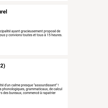
urel
nicipalité ayant gracieusement proposé de
 vous y convions toutes et tous à 15 heures.
12)
été
d'un
calme
presque
"assourdissant"
!
s
phonologiques,
grammaticaux,
de
calcul
rs
des
bureaux,
commencé
à
rapatrier