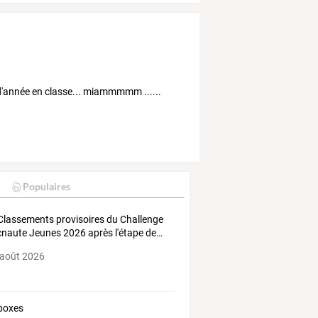
 d'année en classe... miammmmm ......
Populaires
Classements
provisoires
du
Challenge
cnaute
Jeunes
2026
après
l'étape
de
…
 août 2026
boxes