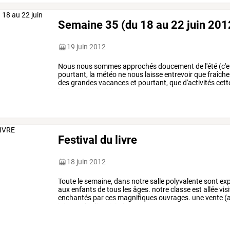
Semaine 35 (du 18 au 22 juin 201
19 juin 2012
Nous
nous
sommes
approchés
doucement
de
l'été
(c'e
pourtant,
la
météo
ne
nous
laisse
entrevoir
que
fraîche
des
grandes
vacances
et
pourtant,
que
d'activités
cett
léonard
de
vinci,
la
…
Festival du livre
18 juin 2012
Toute
le
semaine,
dans
notre
salle
polyvalente
sont
ex
aux
enfants
de
tous
les
âges.
notre
classe
est
allée
visi
enchantés
par
ces
magnifiques
ouvrages.
une
vente
(
juin
vendredi
22
juin
à
…