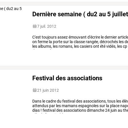
Dernière semaine ( du2 au 5 juille
7 juil. 2012
C'est
toujours
assez
émouvant
d'écrire
le
dernier
articl
on
ferme
la
porte
sur
la
classe
rangée,
décrochés
les
de
les
albums,
les
romans,
les
casiers
ont
été
vidés,
les
cp
de
nous
séparer,
…
Festival des associations
21 juin 2012
Dans
le
cadre
du
festival
des
associations,
tous
les
élè
attendus
par
les
mamans
espagnoles
sur
la
place
nap
dias
!
festival
des
associations
dimanche
24
juin
au
th
ville
de
fontainebleau
…