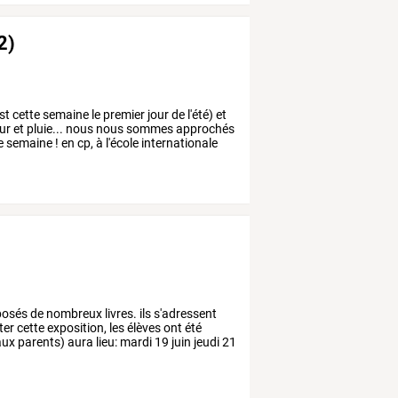
2)
st
cette
semaine
le
premier
jour
de
l'été)
et
ur
et
pluie...
nous
nous
sommes
approchés
e
semaine
!
en
cp,
à
l'école
internationale
posés
de
nombreux
livres.
ils
s'adressent
ter
cette
exposition,
les
élèves
ont
été
aux
parents)
aura
lieu:
mardi
19
juin
jeudi
21