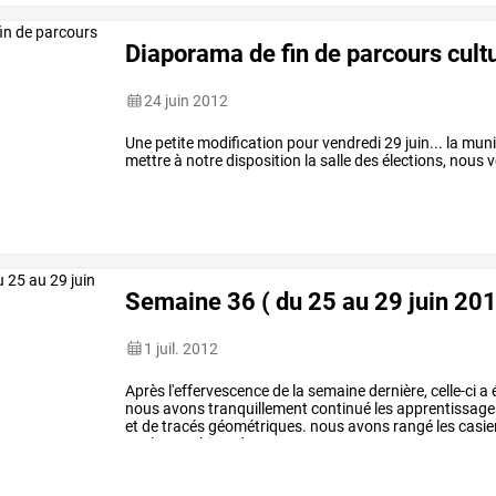
Diaporama de fin de parcours cult
24 juin 2012
Une petite modification pour vendredi 29 juin... la mu
mettre à notre disposition la salle des élections, nous
Semaine 36 ( du 25 au 29 juin 20
1 juil. 2012
Après
l'effervescence
de
la
semaine
dernière,
celle-ci
a
nous
avons
tranquillement
continué
les
apprentissage
et
de
tracés
géométriques.
nous
avons
rangé
les
casie
quelques
objets
des
…