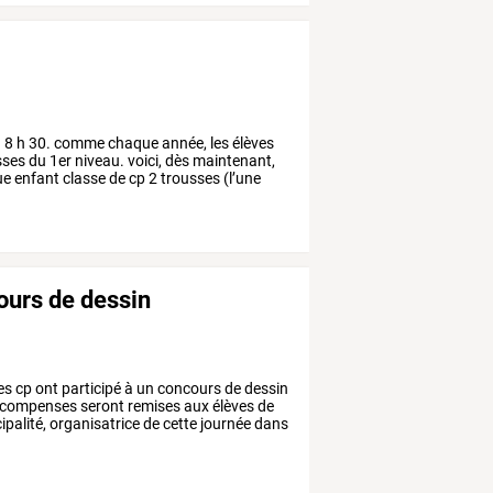
à
8
h
30.
comme
chaque
année,
les
élèves
sses
du
1er
niveau.
voici,
dès
maintenant,
ue
enfant
classe
de
cp
2
trousses
(l’une
urs de dessin
es
cp
ont
participé
à
un
concours
de
dessin
écompenses
seront
remises
aux
élèves
de
palité,
organisatrice
de
cette
journée
dans