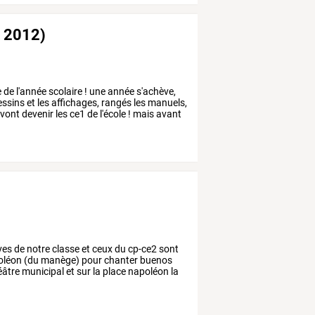
t 2012)
e
de
l'année
scolaire
!
une
année
s'achève,
ssins
et
les
affichages,
rangés
les
manuels,
vont
devenir
les
ce1
de
l'école
!
mais
avant
ves
de
notre
classe
et
ceux
du
cp-ce2
sont
oléon
(du
manège)
pour
chanter
buenos
éâtre
municipal
et
sur
la
place
napoléon
la