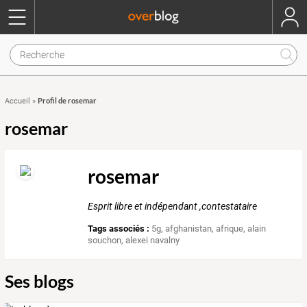
Profil de rosemar
Accueil
»
rosemar
rosemar
Esprit libre et indépendant ,contestataire
Tags associés :
5g
,
afghanistan
,
afrique
,
alain
souchon
,
alexei navalny
Ses blogs