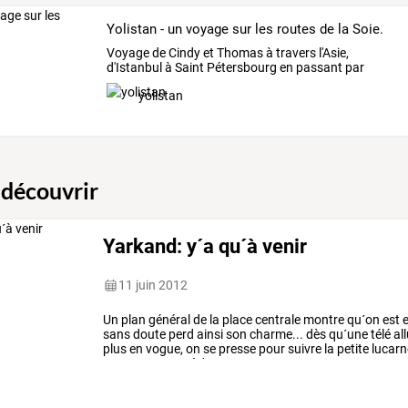
Yolistan - un voyage sur les routes de la Soie.
Voyage de Cindy et Thomas à travers l'Asie,
d'Istanbul à Saint Pétersbourg en passant par
Beijing!
yolistan
 découvrir
Yarkand: y´a qu´à venir
11 juin 2012
Un
plan
général
de
la
place
centrale
montre
qu´on
est
sans
doute
perd
ainsi
son
charme...
dès
qu´une
télé
al
plus
en
vogue,
on
se
presse
pour
suivre
la
petite
lucarn
propose
un
remède
…