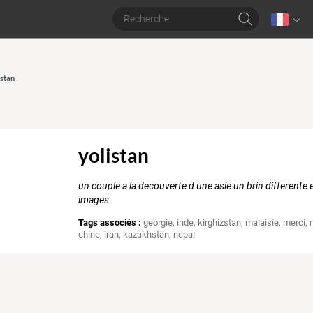
istan
yolistan
un couple a la decouverte d une asie un brin differente 
images
Tags associés :
georgie
,
inde
,
kirghizstan
,
malaisie
,
merci
,
chine
,
iran
,
kazakhstan
,
nepal