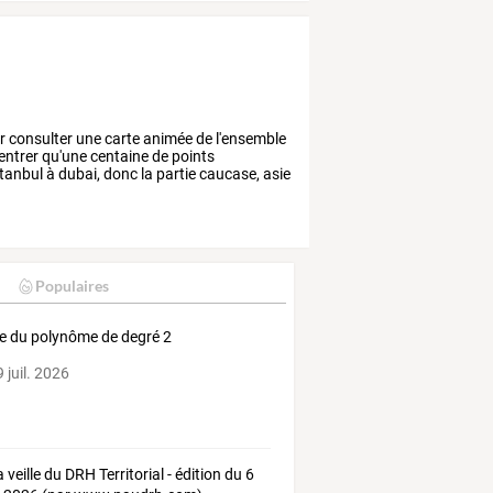
r
consulter
une
carte
animée
de
l'ensemble
entrer
qu'une
centaine
de
points
stanbul
à
dubai,
donc
la
partie
caucase,
asie
Populaires
e du polynôme de degré 2
 juil. 2026
 veille du DRH Territorial - édition du 6