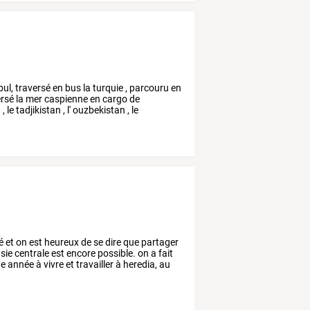
bul,
traversé
en
bus
la
turquie
,
parcouru
en
ersé
la
mer
caspienne
en
cargo
de
n
,
le
tadjikistan
,
l'
ouzbekistan
,
le
é
et
on
est
heureux
de
se
dire
que
partager
asie
centrale
est
encore
possible.
on
a
fait
e
année
à
vivre
et
travailler
à
heredia,
au