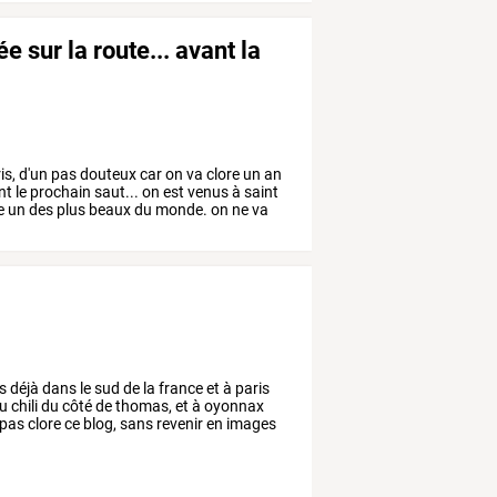
e sur la route... avant la
is,
d'un
pas
douteux
car
on
va
clore
un
an
nt
le
prochain
saut...
on
est
venus
à
saint
e
un
des
plus
beaux
du
monde.
on
ne
va
s
déjà
dans
le
sud
de
la
france
et
à
paris
u
chili
du
côté
de
thomas,
et
à
oyonnax
pas
clore
ce
blog,
sans
revenir
en
images