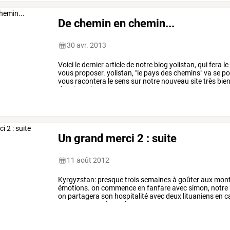
De chemin en chemin...
30 avr. 2013
Voici
le
dernier
article
de
notre
blog
yolistan,
qui
fera
le
vous
proposer.
yolistan,
"le
pays
des
chemins"
va
se
po
vous
racontera
le
sens
sur
notre
nouveau
site
très
bien
depuis
maintenant
presque
…
Un grand merci 2 : suite
11 août 2012
Kyrgyzstan:
presque
trois
semaines
à
goûter
aux
mont
émotions.
on
commence
en
fanfare
avec
simon,
notre
on
partagera
son
hospitalité
avec
deux
lituaniens
en
c
russe
rencontrée
sur
la
…