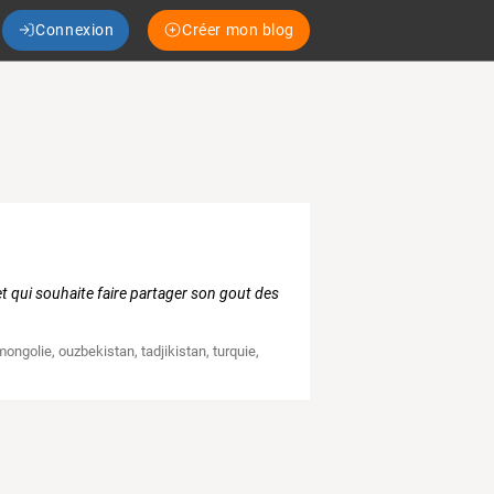
Connexion
Créer mon blog
et qui souhaite faire partager son gout des
mongolie
,
ouzbekistan
,
tadjikistan
,
turquie
,