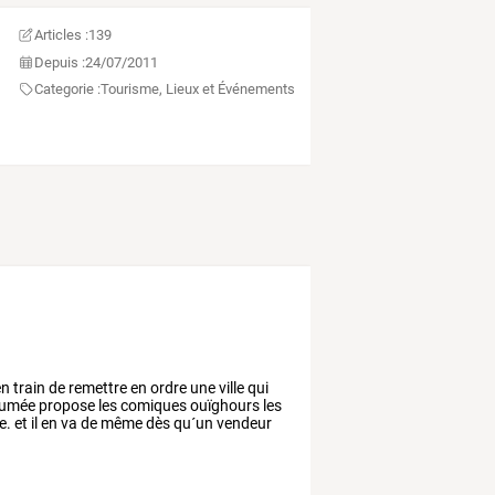
Articles :
139
Depuis :
24/07/2011
Categorie :
Tourisme, Lieux et Événements
en
train
de
remettre
en
ordre
une
ville
qui
lumée
propose
les
comiques
ouïghours
les
e.
et
il
en
va
de
même
dès
qu´un
vendeur