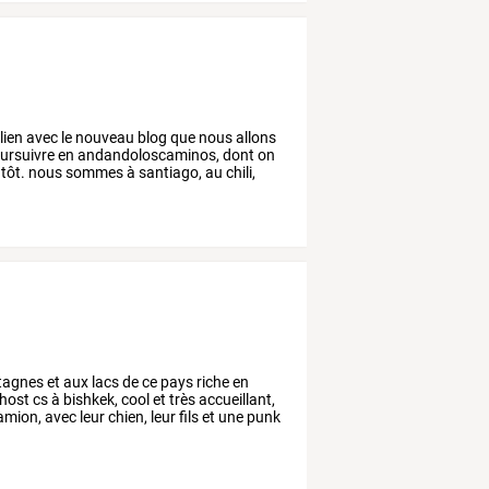
lien
avec
le
nouveau
blog
que
nous
allons
ursuivre
en
andandoloscaminos,
dont
on
tôt.
nous
sommes
à
santiago,
au
chili,
agnes
et
aux
lacs
de
ce
pays
riche
en
host
cs
à
bishkek,
cool
et
très
accueillant,
amion,
avec
leur
chien,
leur
fils
et
une
punk