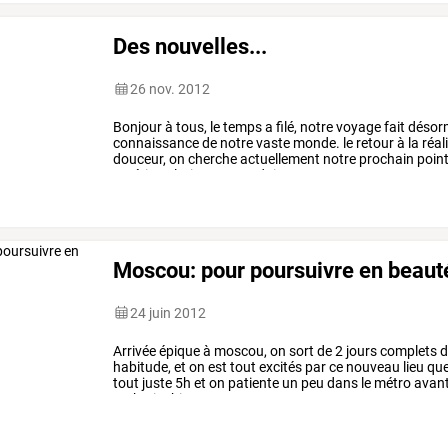
Des nouvelles...
26 nov. 2012
Bonjour
à
tous,
le
temps
a
filé,
notre
voyage
fait
désor
connaissance
de
notre
vaste
monde.
le
retour
à
la
réal
douceur,
on
cherche
actuellement
notre
prochain
poin
amérique
latine...
et
on
doit
…
Moscou: pour poursuivre en beaut
24 juin 2012
Arrivée
épique
à
moscou,
on
sort
de
2
jours
complets
d
habitude,
et
on
est
tout
excités
par
ce
nouveau
lieu
qu
tout
juste
5h
et
on
patiente
un
peu
dans
le
métro
avan
cs,
katia.
bien
…