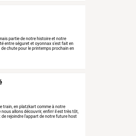
mais
partie
de
notre
histoire
et
notre
ité
entre
séguret
et
oyonnax
s'est
fait
en
t
de
chute
pour
le
printemps
prochain
en
é
e
train,
en
platzkart
comme
à
notre
e
nous
allons
découvrir,
enfin!
il
est
très
tôt,
t
de
rejoindre
l'appart
de
notre
future
host