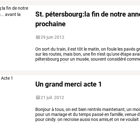
St. pétersbourg:la fin de notre anné
prochaine
29 juin 2012
On
sort
du
train,
il
est
tôt
le
matin,
on
foule
les
pavés
gr
sur
les
routes,
mais
bon,
une
fin
n'est
qu'une
étape
ava
pétersbourg
pour
un
musée,
souvent
considéré
comm
pas
être
complètement
dans
…
Un grand merci acte 1
21 juil. 2012
Bonjour
à
tous,
on
est
bien
rentrés
maintenant,
un
moi
pour
un
mariage
et
du
temps
passé
en
famille,
venue
d
pour
cindy.
on
recroise
aussi
nos
amis,et
on
ne
voulait
vers
toutes
les
…