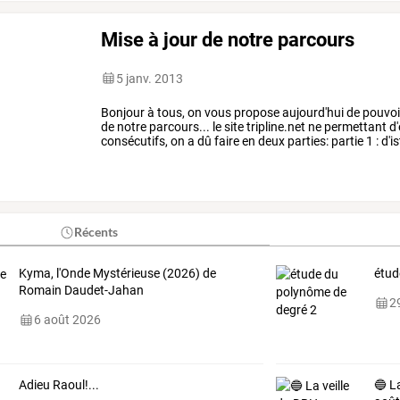
Mise à jour de notre parcours
5 janv. 2013
Bonjour
à
tous,
on
vous
propose
aujourd'hui
de
pouvoi
de
notre
parcours...
le
site
tripline.net
ne
permettant
d'
consécutifs,
on
a
dû
faire
en
deux
parties:
partie
1
:
d'i
centrale
et
iran
de
notre
parcours.
…
Récents
Kyma, l'Onde Mystérieuse (2026) de
étud
Romain Daudet-Jahan
29
6 août 2026
Adieu Raoul!...
🔵 La