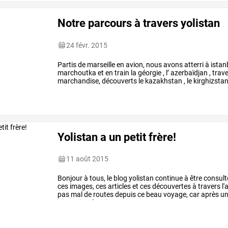
Notre parcours à travers yolistan
24 févr. 2015
Partis
de
marseille
en
avion,
nous
avons
atterri
à
istan
marchoutka
et
en
train
la
géorgie
,
l’
azerbaïdjan
,
trav
marchandise,
découverts
le
kazakhstan
,
le
kirghizsta
turkmenistan
et
l'
iran
,
en
…
Yolistan a un petit frère!
11 août 2015
Bonjour
à
tous,
le
blog
yolistan
continue
à
être
consult
ces
images,
ces
articles
et
ces
découvertes
à
travers
l'
pas
mal
de
routes
depuis
ce
beau
voyage,
car
après
un
costa
rica,
à
visiter
…