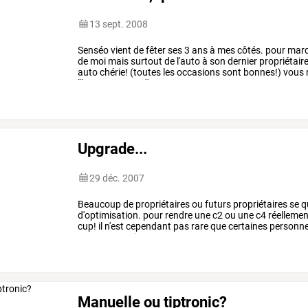
13 sept. 2008
Senséo
vient
de
fêter
ses
3
ans
à
mes
côtés.
pour
marq
de
moi
mais
surtout
de
l'auto
à
son
dernier
propriétaire
auto
chérie!
(toutes
les
occasions
sont
bonnes!)
vous
l'heureux
papa
d'une
…
Upgrade...
29 déc. 2007
Beaucoup
de
propriétaires
ou
futurs
propriétaires
se
q
d'optimisation.
pour
rendre
une
c2
ou
une
c4
réellemen
cup!
il
n'est
cependant
pas
rare
que
certaines
personn
montages
qui
ne
…
Manuelle ou tiptronic?