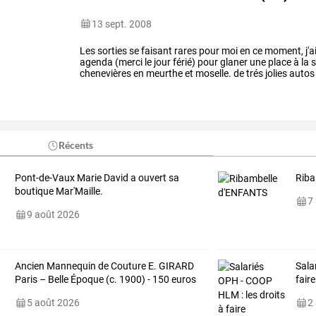
13 sept. 2008
Les
sorties
se
faisant
rares
pour
moi
en
ce
moment,
j'a
agenda
(merci
le
jour
férié)
pour
glaner
une
place
à
la
s
chenevières
en
meurthe
et
moselle.
de
trés
jolies
autos
assistance
et
repas,
et
enfin
…
Récents
Pont-de-Vaux Marie David a ouvert sa
Riba
boutique Mar'Maille.
7
9 août 2026
Ancien Mannequin de Couture E. GIRARD
Sala
Paris – Belle Époque (c. 1900) - 150 euros
fair
5 août 2026
2