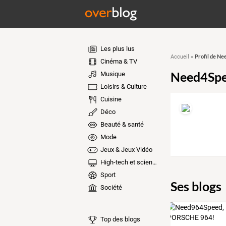
Les plus lus
Profil de N
Accueil
»
Cinéma & TV
Need4Sp
Musique
Loisirs & Culture
Cuisine
Déco
Beauté & santé
Mode
Jeux & Jeux Vidéo
High-tech et sciences
Sport
Ses blogs
Société
Top des blogs