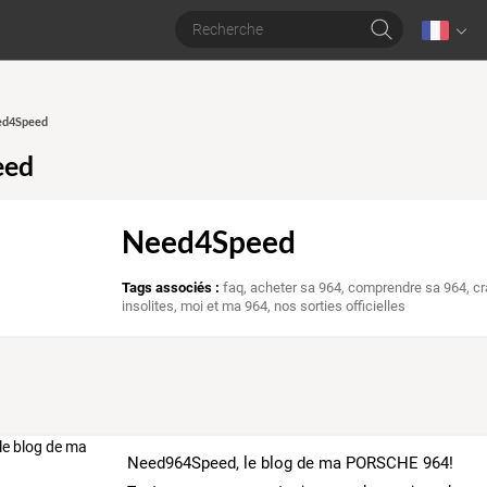
eed4Speed
eed
Need4Speed
Tags associés :
faq
,
acheter sa 964
,
comprendre sa 964
,
cr
insolites
,
moi et ma 964
,
nos sorties officielles
Need964Speed, le blog de ma PORSCHE 964!