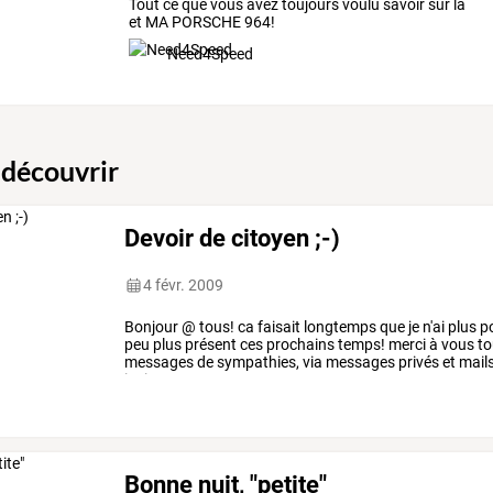
Tout ce que vous avez toujours voulu savoir sur la
et MA PORSCHE 964!
Need4Speed
 découvrir
Devoir de citoyen ;-)
4 févr. 2009
Bonjour
@
tous!
ca
faisait
longtemps
que
je
n'ai
plus
p
peu
plus
présent
ces
prochains
temps!
merci
à
vous
to
messages
de
sympathies,
via
messages
privés
et
mails
insiter,
vous,
…
Bonne nuit, "petite"