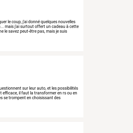
uer
le
coup,
j'ai
donné
quelques
nouvelles
...
mais
j'ai
surtout
offert
un
cadeau
à
cette
ne
le
savez
peut-être
pas,
mais
je
suis
uestionnent
sur
leur
auto,
et
les
possibilités
t
efficace,
il
faut
la
transformer
en
rs
ou
en
es
se
trompent
en
choisissant
des