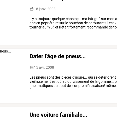
18 janv. 2008
Il
y
a
toujours
quelque-chose
qui
ma
intrigué
sur
mon
a
ancien
popriétaire
sur
le
bouchon
de
carburant!
il
est
v
tourner
au
"95",
et
il
était
fortement
recommandé
de
to
préparation.
la
personne
…
Dater l'âge de pneus...
15 avr. 2008
Les
pneus
sont
des
pièces
d'usure...
qui
se
détériorent
vieillissement
est
dû
au
durcissement
de
la
gomme...
p
pneumatiques
au
bout
de
leur
première
saison!
même
(au
…
Une voiture familiale...