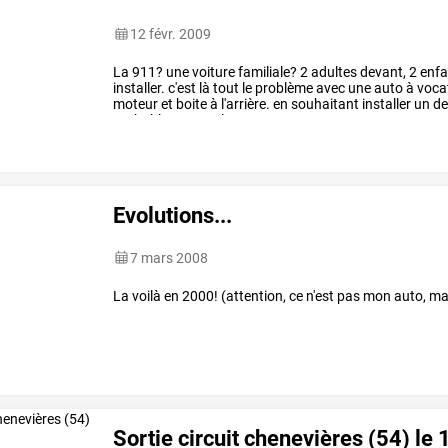
12 févr. 2009
La
911?
une
voiture
familiale?
2
adultes
devant,
2
enfa
installer.
c'est
là
tout
le
problème
avec
une
auto
à
voca
moteur
et
boite
à
l'arrière.
en
souhaitant
installer
un
d
probablement
eu
la
…
Evolutions...
7 mars 2008
La voilà en 2000! (attention, ce n'est pas mon auto, ma
Sortie circuit chenevières (54) le