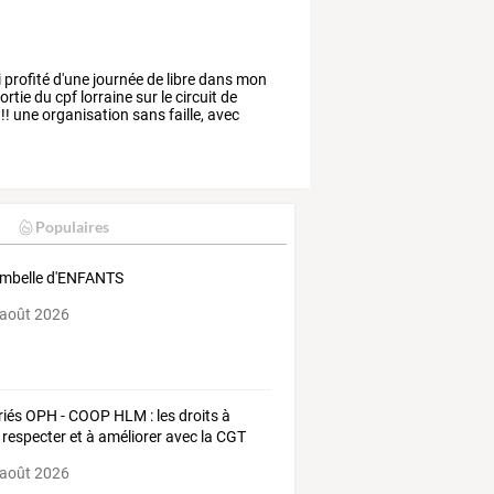
i
profité
d'une
journée
de
libre
dans
mon
ortie
du
cpf
lorraine
sur
le
circuit
de
!!
une
organisation
sans
faille,
avec
Populaires
mbelle d'ENFANTS
 août 2026
riés OPH - COOP HLM : les droits à
e respecter et à améliorer avec la CGT
 août 2026