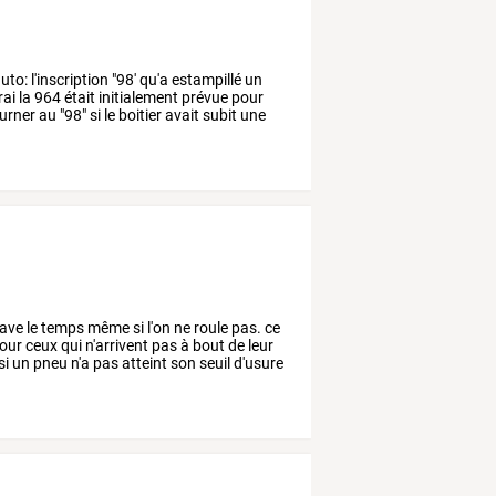
uto:
l'inscription
"98'
qu'a
estampillé
un
rai
la
964
était
initialement
prévue
pour
urner
au
"98"
si
le
boitier
avait
subit
une
ave
le
temps
même
si
l'on
ne
roule
pas.
ce
our
ceux
qui
n'arrivent
pas
à
bout
de
leur
si
un
pneu
n'a
pas
atteint
son
seuil
d'usure