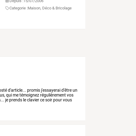
Depuis :
15/07/2006
Categorie :
Maison, Déco & Bricolage
osté
d'article...
promis
j'essayerai
d'être
un
us,
qui
me
témoignez
régulièrement
vos
...
je
prends
le
clavier
ce
soir
pour
vous