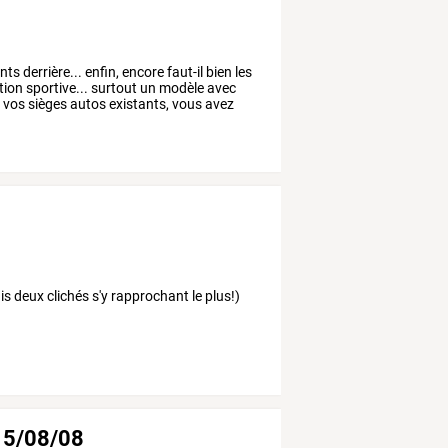
nts
derrière...
enfin,
encore
faut-il
bien
les
tion
sportive...
surtout
un
modèle
avec
e
vos
sièges
autos
existants,
vous
avez
is deux clichés s'y rapprochant le plus!)
 15/08/08