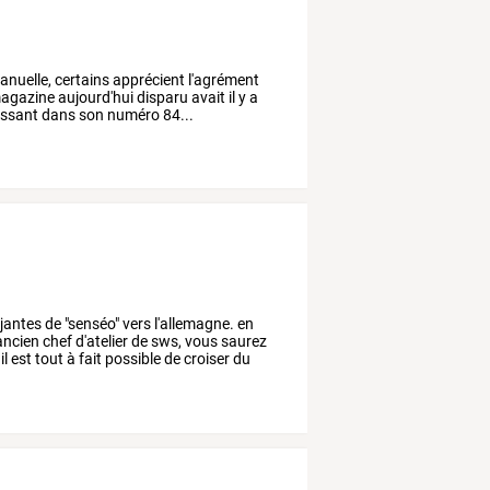
anuelle, certains apprécient l'agrément
 magazine aujourd'hui disparu avait il y a
ressant dans son numéro 84...
jantes
de
"senséo"
vers
l'allemagne.
en
ancien
chef
d'atelier
de
sws,
vous
saurez
il
est
tout
à
fait
possible
de
croiser
du