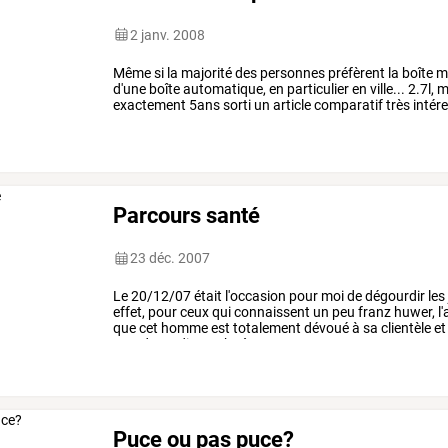
2 janv. 2008
Même si la majorité des personnes préfèrent la boîte m
d'une boîte automatique, en particulier en ville... 2.7l,
exactement 5ans sorti un article comparatif très inté
Parcours santé
23 déc. 2007
Le
20/12/07
était
l'occasion
pour
moi
de
dégourdir
les
effet,
pour
ceux
qui
connaissent
un
peu
franz
huwer,
l'
que
cet
homme
est
totalement
dévoué
à
sa
clientèle
et
monde
un
dimanche
à
son
…
Puce ou pas puce?