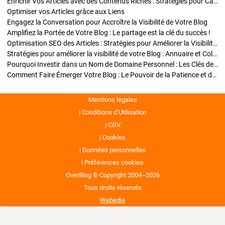
Enrichir Vos Articles avec des Contenus Riches : Stratégies pour Captiver et Optimiser
Optimiser vos Articles grâce aux Liens
Engagez la Conversation pour Accroître la Visibilité de Votre Blog
Amplifiez la Portée de Votre Blog : Le partage est la clé du succès !
Optimisation SEO des Articles : Stratégies pour Améliorer la Visibilité de Votre Blog
Stratégies pour améliorer la visibilité de votre Blog : Annuaire et Collaborations
Pourquoi Investir dans un Nom de Domaine Personnel : Les Clés de la Réussite de Votre Blog
Comment Faire Émerger Votre Blog : Le Pouvoir de la Patience et de la Persévérance
Mentions légales
Conditions d’Utilisation
CGV
Cookies
Données personnelles
Préférences cookies
OverBlog © Copyright 2004--2026
Tous droits réservés
Webedia