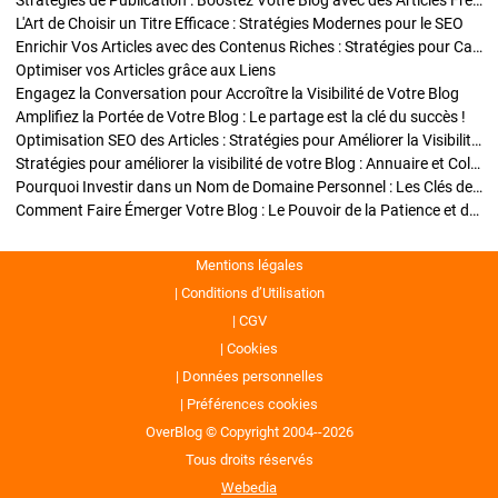
Stratégies de Publication : Boostez Votre Blog avec des Articles Fréquents et Exclusifs
L'Art de Choisir un Titre Efficace : Stratégies Modernes pour le SEO
Enrichir Vos Articles avec des Contenus Riches : Stratégies pour Captiver et Optimiser
Optimiser vos Articles grâce aux Liens
Engagez la Conversation pour Accroître la Visibilité de Votre Blog
Amplifiez la Portée de Votre Blog : Le partage est la clé du succès !
Optimisation SEO des Articles : Stratégies pour Améliorer la Visibilité de Votre Blog
Stratégies pour améliorer la visibilité de votre Blog : Annuaire et Collaborations
Pourquoi Investir dans un Nom de Domaine Personnel : Les Clés de la Réussite de Votre Blog
Comment Faire Émerger Votre Blog : Le Pouvoir de la Patience et de la Persévérance
Mentions légales
Conditions d’Utilisation
CGV
Cookies
Données personnelles
Préférences cookies
OverBlog © Copyright 2004--2026
Tous droits réservés
Webedia