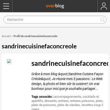
Profil de sandrinecuisinefaconcreole
Accueil
»
sandrinecuisinefaconcreole
sandrinecuisinefaconcreo
Grâce à mon blog &quot;Sandrine Cuisine Façon
Créole&quot; Je réunie mes 3 passions : Le Web
design, la photo et bien sûr la cuisine!! Un vrai
bonheur pour moi que je souhaite partager...
Tags associés :
accompagnements
,
cocktails et
aperitifs
,
desserts
,
entrees
,
entrees poissons
,
plats
,
plats de poissons
,
plats de viandes
,
recettes coup 2
coeur