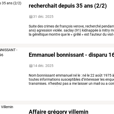
recherchait depuis 35 ans (2/2)
31 déc. 2025
Suite
des
crimes
de
françois
verove,
recherché
pendan
ans)
agression
violée.
saclay
(91)
kidnappée
à
mitry
m
la
génétique
montre
que
le
«
grêlé
»
est
l’auteur
du
viol
mory
sur
un
…
Emmanuel bonnissant - disparu 
14 déc. 2025
Nom
bonnissant
emmanuel
né
le
:
né
le
22
août
1975
toutes
informations
susceptibles
d’interesser
les
enque
transmises.
n’hesitez
pas
a
me
laisser
un
mail
ou
a
con
concernes.merci
de
votre
cooperation
.
…
Affaire grégory villemin