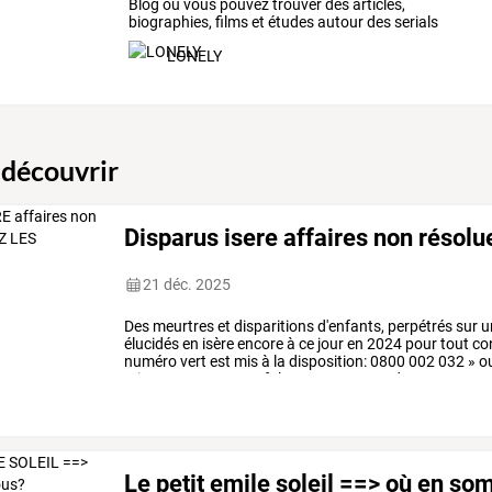
Blog où vous pouvez trouver des articles,
biographies, films et études autour des serials
killers
LONELY
 découvrir
Disparus isere affaires non résolu
21 déc. 2025
Des
meurtres
et
disparitions
d'enfants,
perpétrés
sur
u
élucidés
en
isère
encore
à
ce
jour
en
2024
pour
tout
co
numéro
vert
est
mis
à
la
disposition:
0800
002
032
»
o
mineurs38@orange.fr
le
regroupement
des
…
Le petit emile soleil ==> où en s