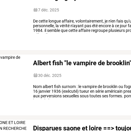
7 déc. 2025
De
cette
longue
affaire,
volontairement,
je
n'en
fais
qu'
personnelle,
la
vérité
n'ayant
pas
été
encore
à
ce
jour
fa
1984.
il
semble
que
cette
affaire
regroupe
plusieurs
pro
relève
d'une
vengeance
…
Albert fish "le vampire de brooklin
30 déc. 2025
Nom
albert
fish
surnom
:
le
vampire
de
brooklin
ou
l’og
16
janvier
1936
(exécuté)
tueur
en
série
américain
pre
aux
perversions
sexuelles
sous
toutes
ses
formes.
por
bestialité
–
…
Disparues saone et loire ==> touj