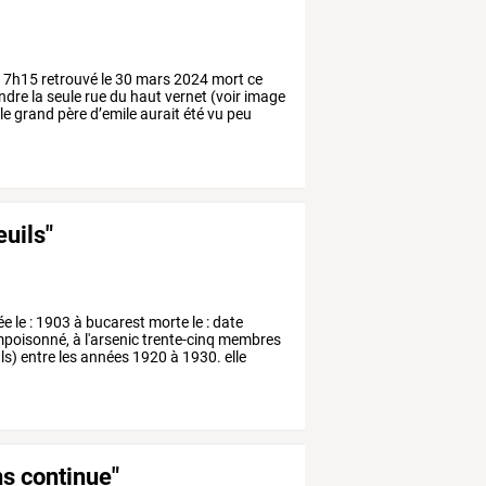
17h15
retrouvé
le
30
mars
2024
mort
ce
ndre
la
seule
rue
du
haut
vernet
(voir
image
le
grand
père
d’emile
aurait
été
vu
peu
euils"
ée
le
:
1903
à
bucarest
morte
le
:
date
poisonné,
à
l'arsenic
trente-cinq
membres
ils)
entre
les
années
1920
à
1930.
elle
ns continue"