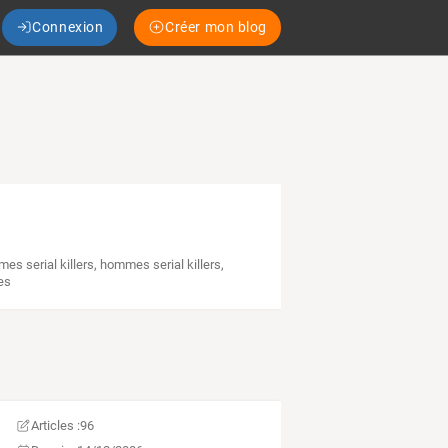
Connexion
Créer mon blog
es serial killers
,
hommes serial killers
,
es
Articles :
96