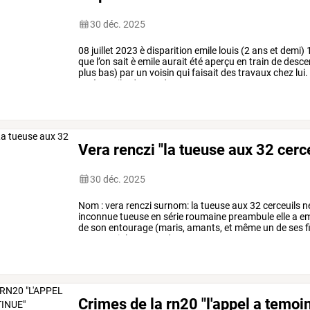
30 déc. 2025
08
juillet
2023
è
disparition
emile
louis
(2
ans
et
demi)
que
l’on
sait
è
emile
aurait
été
aperçu
en
train
de
desce
plus
bas)
par
un
voisin
qui
faisait
des
travaux
chez
lui.
après
emile,
descendre
…
Vera renczi "la tueuse aux 32 cerc
30 déc. 2025
Nom
:
vera
renczi
surnom:
la
tueuse
aux
32
cerceuils
n
inconnue
tueuse
en
série
roumaine
preambule
elle
a
em
de
son
entourage
(maris,
amants,
et
même
un
de
ses
f
conservait
les
corps
de
ses
…
Crimes de la rn20 "l'appel a temoi