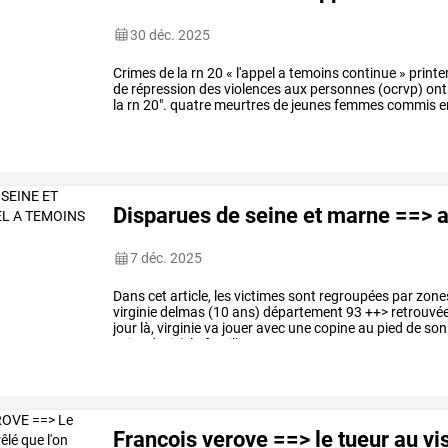
30 déc. 2025
Crimes
de
la
rn
20
«
l'appel
a
temoins
continue
»
print
de
répression
des
violences
aux
personnes
(ocrvp)
ont
la
rn
20".
quatre
meurtres
de
jeunes
femmes
commis
e
(essonne)
sont,
en
effet,
…
Disparues de seine et marne ==> 
7 déc. 2025
Dans
cet
article,
les
victimes
sont
regroupées
par
zone
virginie
delmas
(10
ans)
département
93
++>
retrouvé
jour
là,
virginie
va
jouer
avec
une
copine
au
pied
de
son
saint-denis).la
famille
…
Francois verove ==> le tueur au vi