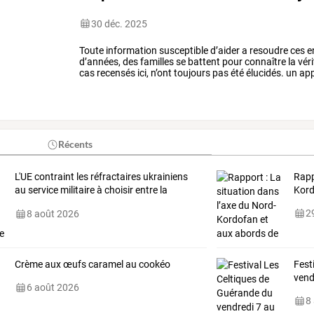
30 déc. 2025
Toute
information
susceptible
d’aider
a
resoudre
ces
e
d’années,
des
familles
se
battent
pour
connaître
la
véri
cas
recensés
ici,
n’ont
toujours
pas
été
élucidés.
un
app
ce
que
vous
savez,
…
Récents
L'UE
contraint
les
réfractaires
ukrainiens
Rap
au
service
militaire
à
choisir
entre
la
Kor
pauvreté
…
29
8 août 2026
Crème aux œufs caramel au cookéo
Fest
vend
6 août 2026
8