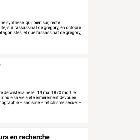
une
synthèse,
qui,
bien
sûr,
reste
ite,
sur
l'assassinat
de
grégory,
en
octobre
tagonistes,
et
que
l'assassinat
de
grégory,
"
re
de
wisteria
né
le
:
19
mai
1870
mort
le
:
ambule
sa
vie
a
été
entièrement
dévouée
nographie
–
sadisme
–
fétichisme
sexuel
–
ours en recherche