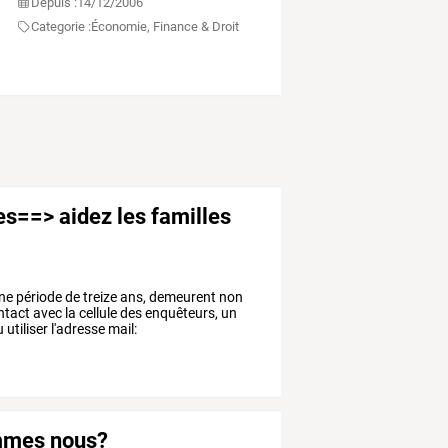
Depuis :
14/12/2006
Categorie :
Économie, Finance & Droit
es==> aidez les familles
ne
période
de
treize
ans,
demeurent
non
ntact
avec
la
cellule
des
enquêteurs,
un
u
utiliser
l'adresse
mail:
ommes nous?