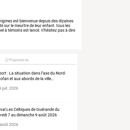
nigmes
est
bienvenue
depuis
des
dizaines
té
sur
le
meurtre
de
leur
enfant.
tous
les
el
à
témoins
est
lancé.
n’hésitez
pas
à
dire
Populaires
port
:
La
situation
dans
l’axe
du
Nord-
dofan
et
aux
abords
de
la
ville
…
 juil. 2026
ival Les Celtiques de Guérande du
redi 7 au dimanche 9 août 2026
 août 2026