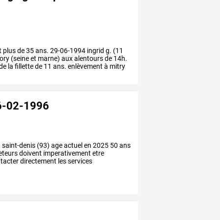
t
plus
de
35
ans.
29-06-1994
ingrid
g.
(11
ory
(seine
et
marne)
aux
alentours
de
14h.
de
la
fillette
de
11
ans.
enlèvement
à
mitry
16-02-1996
à
saint-denis
(93)
age
actuel
en
2025
50
ans
teurs
doivent
imperativement
etre
tacter
directement
les
services