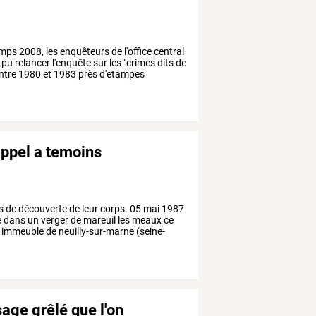
emps
2008,
les
enquêteurs
de
l'office
central
pu
relancer
l'enquête
sur
les
"crimes
dits
de
ntre
1980
et
1983
près
d'etampes
appel a temoins
s
de
découverte
de
leur
corps.
05
mai
1987
e
dans
un
verger
de
mareuil
les
meaux
ce
immeuble
de
neuilly-sur-marne
(seine-
sage grêlé que l'on