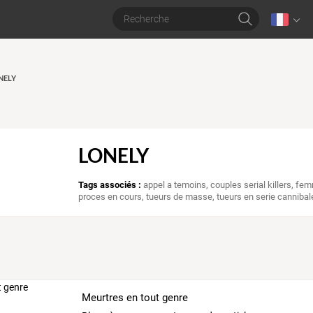
ONELY
LONELY
Tags associés :
appel a temoins
,
couples serial killers
,
femm
proces en cours
,
tueurs de masse
,
tueurs en serie cannibal
Meurtres en tout genre