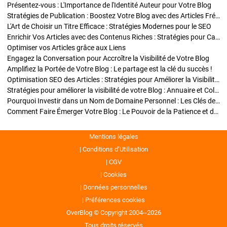
Présentez-vous : L'Importance de l'Identité Auteur pour Votre Blog
Stratégies de Publication : Boostez Votre Blog avec des Articles Fréquents et Exclusifs
L'Art de Choisir un Titre Efficace : Stratégies Modernes pour le SEO
Enrichir Vos Articles avec des Contenus Riches : Stratégies pour Captiver et Optimiser
Optimiser vos Articles grâce aux Liens
Engagez la Conversation pour Accroître la Visibilité de Votre Blog
Amplifiez la Portée de Votre Blog : Le partage est la clé du succès !
Optimisation SEO des Articles : Stratégies pour Améliorer la Visibilité de Votre Blog
Stratégies pour améliorer la visibilité de votre Blog : Annuaire et Collaborations
Pourquoi Investir dans un Nom de Domaine Personnel : Les Clés de la Réussite de Votre Blog
Comment Faire Émerger Votre Blog : Le Pouvoir de la Patience et de la Persévérance
Mentions légales
Conditions d’Utilisation
CGV
Cookies
Données personnelles
Préférences cookies
OverBlog © Copyright 2004--2026
Tous droits réservés