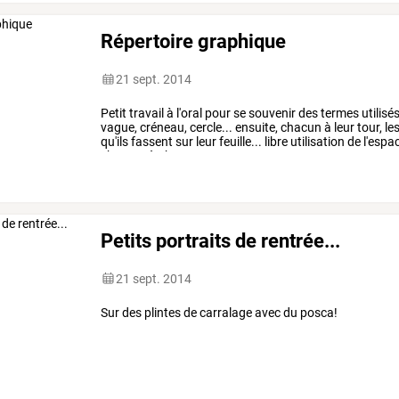
Répertoire graphique
21 sept. 2014
Petit
travail
à
l'oral
pour
se
souvenir
des
termes
utilisé
vague,
créneau,
cercle...
ensuite,
chacun
à
leur
tour,
le
qu'ils
fassent
sur
leur
feuille...
libre
utilisation
de
l'espa
changer
à
chaque
…
Petits portraits de rentrée...
21 sept. 2014
Sur des plintes de carralage avec du posca!