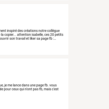
ment
inspiré
des
créations
notre
collègue
e
la
copier...
attention
isabelle,
ces
20
petits
ouvrir
son
travail
et
liker
sa
page
fb
:
…
ique, je me lance dans une page fb. vous
lée pour ceux qui n'ont pas fb, mais c'est