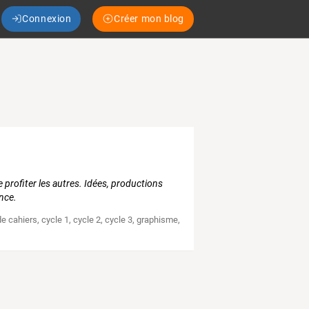
Connexion
Créer mon blog
e profiter les autres. Idées, productions
ance.
de cahiers
,
cycle 1
,
cycle 2
,
cycle 3
,
graphisme
,