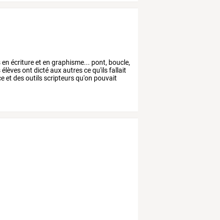
s
en
écriture
et
en
graphisme...
pont,
boucle,
s
élèves
ont
dicté
aux
autres
ce
qu'ils
fallait
ce
et
des
outils
scripteurs
qu'on
pouvait