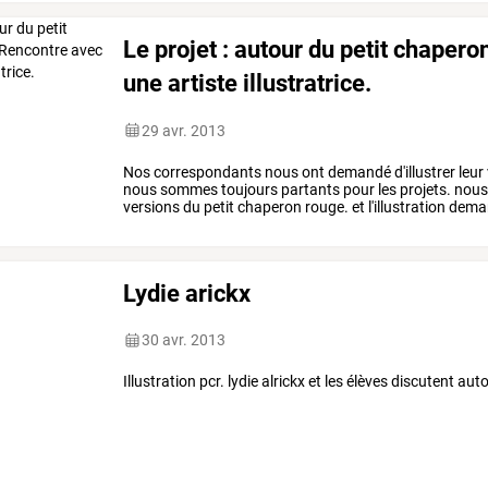
Le projet : autour du petit chaper
une artiste illustratrice.
29 avr. 2013
Nos
correspondants
nous
ont
demandé
d'illustrer
leur
nous
sommes
toujours
partants
pour
les
projets.
nou
versions
du
petit
chaperon
rouge.
et
l'illustration
dema
passages
du
récit
et
…
Lydie arickx
30 avr. 2013
Illustration pcr. lydie alrickx et les élèves discutent au