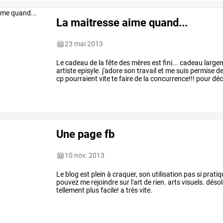
La maitresse aime quand...
23 mai 2013
Le
cadeau
de
la
fête
des
mères
est
fini...
cadeau
large
artiste
episyle.
j'adore
son
travail
et
me
suis
permise
d
cp
pourraient
vite
te
faire
de
la
concurrence!!!
pour
déc
Une page fb
10 nov. 2013
Le blog est plein à craquer, son utilisation pas si prat
pouvez me rejoindre sur l'art de rien. arts visuels. déso
tellement plus facile! a très vite.