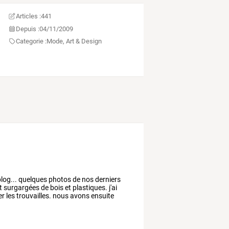
Articles :
441
Depuis :
04/11/2009
Categorie :
Mode, Art & Design
log...
quelques
photos
de
nos
derniers
t
surgargées
de
bois
et
plastiques.
j'ai
er
les
trouvailles.
nous
avons
ensuite