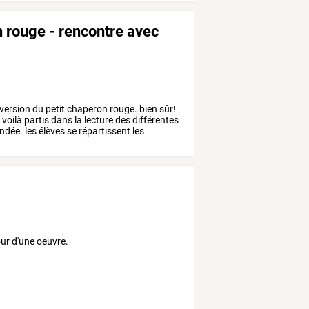
on rouge - rencontre avec
version
du
petit
chaperon
rouge.
bien
sûr!
s
voilà
partis
dans
la
lecture
des
différentes
ndée.
les
élèves
se
répartissent
les
tour d'une oeuvre.