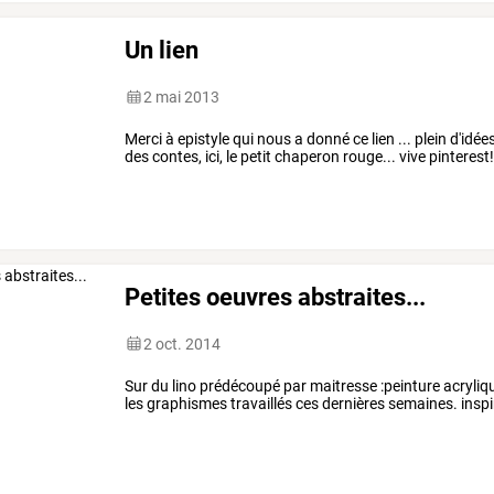
Un lien
2 mai 2013
Merci à epistyle qui nous a donné ce lien ... plein d'idée
des contes, ici, le petit chaperon rouge... vive pinterest
Petites oeuvres abstraites...
2 oct. 2014
Sur du lino prédécoupé par maitresse :peinture acryli
les graphismes travaillés ces dernières semaines. inspir