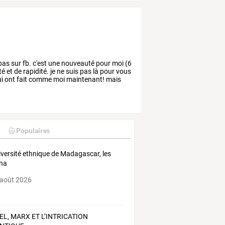
pas
sur
fb.
c'est
une
nouveauté
pour
moi
(6
té
et
de
rapidité.
je
ne
suis
pas
là
pour
vous
i
ont
fait
comme
moi
maintenant!
mais
Populaires
iversité ethnique de Madagascar, les
na
 août 2026
EL, MARX ET L’INTRICATION