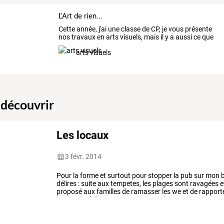
L'Art de rien...
Cette
année,
j'ai
une
classe
de
CP,
je
vous
présente
nos
travaux
en
arts
visuels,
mais
il
y
a
aussi
ce
que
j'ai
…
arts visuels
 découvrir
Les locaux
3 févr. 2014
Pour
la
forme
et
surtout
pour
stopper
la
pub
sur
mon
b
délires
:
suite
aux
tempetes,
les
plages
sont
ravagées
e
proposé
aux
familles
de
ramasser
les
we
et
de
rapport
reconstitué
des
personnages
avec
les
…