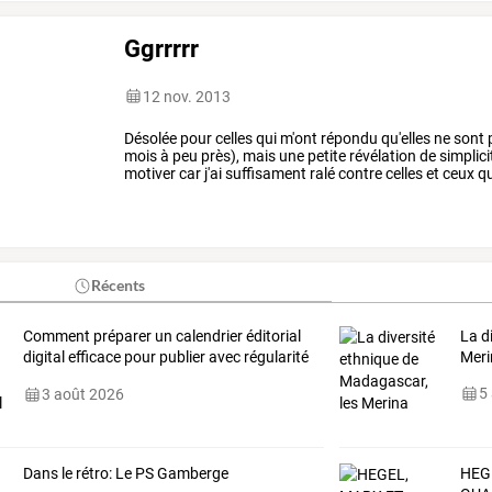
Ggrrrrr
12 nov. 2013
Désolée
pour
celles
qui
m'ont
répondu
qu'elles
ne
sont
mois
à
peu
près),
mais
une
petite
révélation
de
simplici
motiver
car
j'ai
suffisament
ralé
contre
celles
et
ceux
qu
mon
petit
blog
est
…
Récents
Comment préparer un calendrier éditorial
La d
digital efficace pour publier avec régularité
Meri
?
5
3 août 2026
Dans le rétro: Le PS Gamberge
HEG