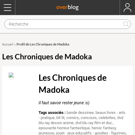
Profil de Les Chroniques de Madoka
Accueil
»
Les Chroniques de Madoka
Les Chroniques de
Madoka
Il faut savoir rester jeune :o)
Tags associés :
bande dessinee
,
beaux livres - arts
- pratique
,
bit lit
,
comics
,
concours
,
celebrites
,
dvd
blu ray dessin anime
,
dvd blu ray film et doc.
,
epouvante horreur fantastique
,
heroic fantasy
,
jeunesse
,
jouet - jeux educatifs - goodies - figurines
,