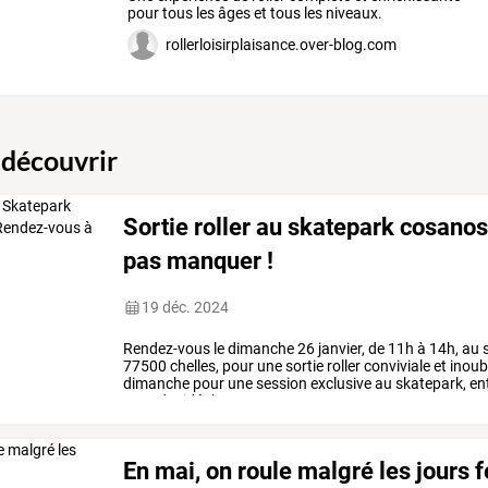
pour tous les âges et tous les niveaux.
rollerloisirplaisance.over-blog.com
 découvrir
Sortie roller au skatepark cosanos
pas manquer !
19 déc. 2024
Rendez-vous
le
dimanche
26
janvier,
de
11h
à
14h,
au
s
77500
chelles,
pour
une
sortie
roller
conviviale
et
inoub
dimanche
pour
une
session
exclusive
au
skatepark,
en
ce
cadre
idéal,
que
vous
…
En mai, on roule malgré les jours fé