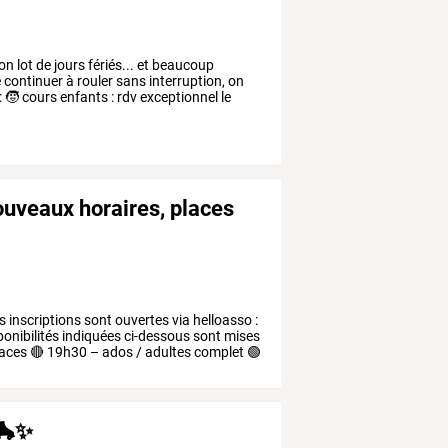
on
lot
de
jours
fériés...
et
beaucoup
e
continuer
à
rouler
sans
interruption,
on
:
🧒
cours
enfants
:
rdv
exceptionnel
le
nouveaux horaires, places
s
inscriptions
sont
ouvertes
via
helloasso
:
onibilités
indiquées
ci-dessous
sont
mises
aces
🔴
19h30
–
ados
/
adultes
complet
🟢
 🛼✨