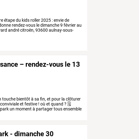
re
étape
du
kids
roller
2025
:
envie
de
donne
rendez-vous
le
dimanche
9
février
au
vard
andré
citroën,
93600
aulnay-sous-
laisance – rendez-vous le 13
n
touche
bientôt
à
sa
fin,
et
pour
la
clôturer
conviviale
et
festive
!
où
et
quand
?
🗓
-park
un
moment
à
partager
tous
ensemble
park - dimanche 30