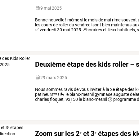
9 mai 2025
Bonne
nouvelle
!
même
si
le
mois
de
mai
rime
souvent
les
cours
de
roller
du
vendredi
sont
bien
maintenus
au
✅
vendredi
30
mai
2025
📍horaires
et
lieux
habituels,
s
êtes
nombreux
à
…
Deuxième étape des kids roller – 
29 mars 2025
Nous
sommes
ravis
de
vous
inviter
à
la
2e
étape
des
ki
patineurs**
!
🛼
le
blanc-mesnil
gymnase
auguste
dela
charles
floquet,
93150
le
blanc-mesnil
🕒
programme
d
retrait
des
dossards
13h15
:
…
Zoom sur les 2ᵉ et 3ᵉ étapes des ki