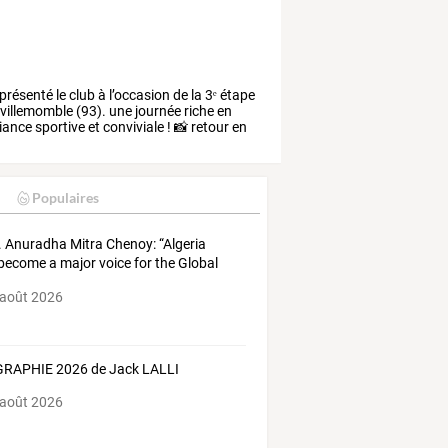
présenté
le
club
à
l’occasion
de
la
3ᵉ
étape
villemomble
(93).
une
journée
riche
en
iance
sportive
et
conviviale
!
📸
retour
en
Populaires
. Anuradha Mitra Chenoy: “Algeria
become a major voice for the Global
h”
 août 2026
RAPHIE 2026 de Jack LALLI
 août 2026