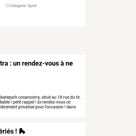
Categorie :
Sport
tra : un rendez-vous à ne
katepark
cosanostra,
situé
au
18
rue
du
tir,
liable
!
petit
rappel
!
👍
rendez-vous
ce
tièrement
privatisé
pour
l'occasion
!
dans
riés ! 🛼