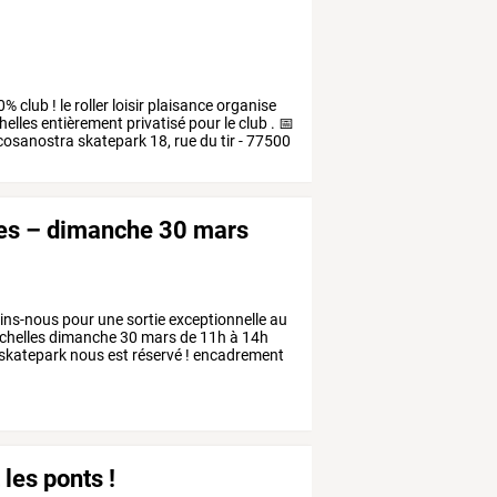
0%
club
!
le
roller
loisir
plaisance
organise
helles
entièrement
privatisé
pour
le
club
.
📅
cosanostra
skatepark
18,
rue
du
tir
-
77500
lles – dimanche 30 mars
oins-nous
pour
une
sortie
exceptionnelle
au
chelles
dimanche
30
mars
de
11h
à
14h
skatepark
nous
est
réservé
!
encadrement
les ponts !