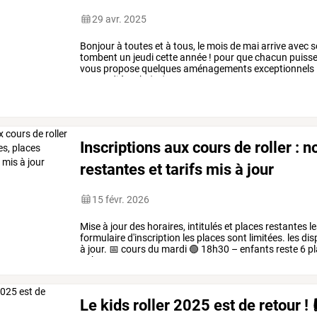
29 avr. 2025
Bonjour
à
toutes
et
à
tous,
le
mois
de
mai
arrive
avec
s
tombent
un
jeudi
cette
année
!
pour
que
chacun
puiss
vous
propose
quelques
aménagements
exceptionnels
mercredi
à
19h
👨
👩
👧
cours
…
Inscriptions aux cours de roller : 
restantes et tarifs mis à jour
15 févr. 2026
Mise
à
jour
des
horaires,
intitulés
et
places
restantes
le
formulaire
d'inscription
les
places
sont
limitées.
les
disp
à
jour.
📅
cours
du
mardi
🟢
18h30
–
enfants
reste
6
pl
20h30
–
…
Le kids roller 2025 est de retour !