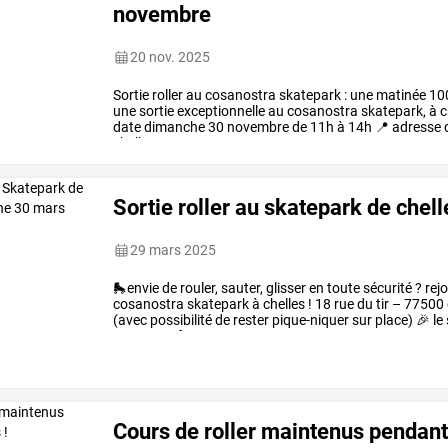
novembre
20 nov. 2025
Sortie
roller
au
cosanostra
skatepark
:
une
matinée
10
une
sortie
exceptionnelle
au
cosanostra
skatepark,
à
c
date
dimanche
30
novembre
de
11h
à
14h
📍
adresse
chelles
un
…
Sortie roller au skatepark de che
29 mars 2025
🛼envie
de
rouler,
sauter,
glisser
en
toute
sécurité
?
rej
cosanostra
skatepark
à
chelles
!
18
rue
du
tir
–
77500
(avec
possibilité
de
rester
pique-niquer
sur
place)
🎉
le
par
un
prof
…
Cours de roller maintenus pendant 