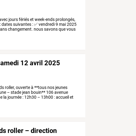
avec
jours
fériés
et
week-ends
prolongés,
x
dates
suivantes
:
✅
vendredi
9
mai
2025
ans
changement.
nous
savons
que
vous
samedi 12 avril 2025
ds
roller,
ouverte
à
**tous
nos
jeunes
une
–
stade
jean
bouin**
106
avenue
e
la
journée
:
12h30
–
13h00
:
accueil
et
ds roller – direction