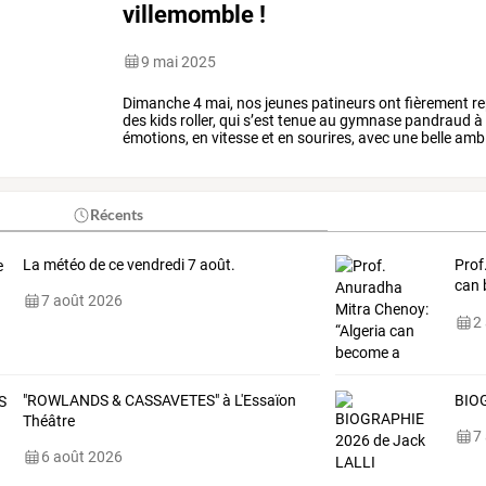
villemomble !
9 mai 2025
Dimanche
4
mai,
nos
jeunes
patineurs
ont
fièrement
re
des
kids
roller,
qui
s’est
tenue
au
gymnase
pandraud
à
émotions,
en
vitesse
et
en
sourires,
avec
une
belle
amb
images
nos
jeunes
talents
…
Récents
La météo de ce vendredi 7 août.
Prof
can 
7 août 2026
Sout
2
"ROWLANDS & CASSAVETES" à L'Essaïon
BIOG
Théâtre
7
6 août 2026