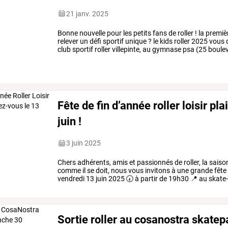
21 janv. 2025
Bonne
nouvelle
pour
les
petits
fans
de
roller
!
la
premiè
relever
un
défi
sportif
unique
?
le
kids
roller
2025
vous
club
sportif
roller
villepinte,
au
gymnase
psa
(25
boule
bois).
au
programme
…
Fête de fin d’année roller loisir p
juin !
3 juin 2025
Chers
adhérents,
amis
et
passionnés
de
roller,
la
saiso
comme
il
se
doit,
nous
vous
invitons
à
une
grande
fête
vendredi
13
juin
2025
🕢
à
partir
de
19h30
📍
au
skate
que
vous
soyez
en
…
Sortie roller au cosanostra skate