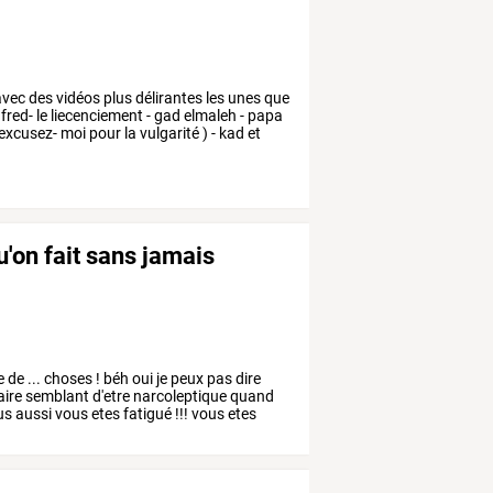
vec
des
vidéos
plus
délirantes
les
unes
que
fred-
le
liecenciement
-
gad
elmaleh
-
papa
excusez-
moi
pour
la
vulgarité
)
-
kad
et
qu'on fait sans jamais
e
de
...
choses
!
béh
oui
je
peux
pas
dire
aire
semblant
d'etre
narcoleptique
quand
us
aussi
vous
etes
fatigué
!!!
vous
etes