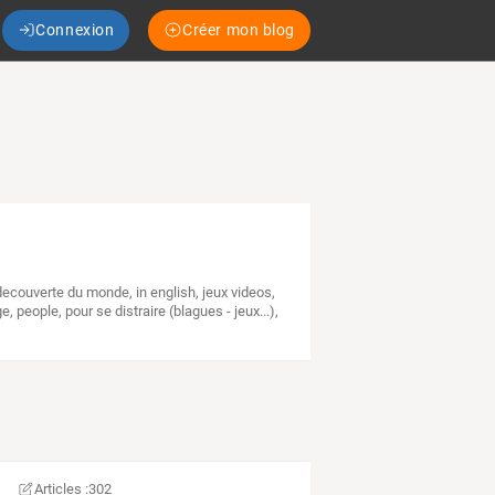
Connexion
Créer mon blog
decouverte du monde
,
in english
,
jeux videos
,
ge
,
people
,
pour se distraire (blagues - jeux...)
,
Articles :
302