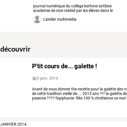
journal
numérique
du
collège
bertone
antibes
academie
de
nice
realisé
par
les
élèves
dans
le
cadre
de
…
L'atelier multimédia
 découvrir
P'tit cours de... galette !
9 janv. 2014
Avant
de
vous
donner
the
recette
pour
la
galette
des
ro
de
cette
tradition
vieille
de....
2013
ans
?!?
la
galette
de
paienne
????
l'epiphanie:
fête
100
%
chrétienne
ce
mot
"apparition"
ou
…