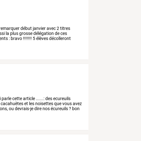
remarquer
début
janvier
avec
2
titres
ssi
la
plus
grosse
délégation
de
ces
ents
:
bravo
!!!!!!!
5
élèves
décolleront
i
parle
cette
article
......:
des
ecureuils
cacahuètes
et
les
noisettes
que
vous
avez
ons,
ou
devrais-je
dire
nos
écureuils
?
bon