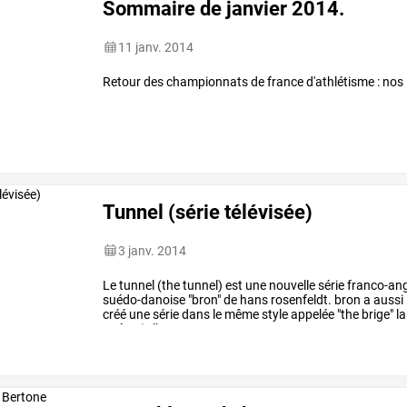
Sommaire de janvier 2014.
11 janv. 2014
Retour des championnats de france d'athlétisme : nos 5
Tunnel (série télévisée)
3 janv. 2014
Le
tunnel
(the
tunnel)
est
une
nouvelle
série
franco-ang
suédo-danoise
"bron"
de
hans
rosenfeldt.
bron
a
aussi
créé
une
série
dans
le
même
style
appelée
"the
brige"
la
poésy
(
elle
…