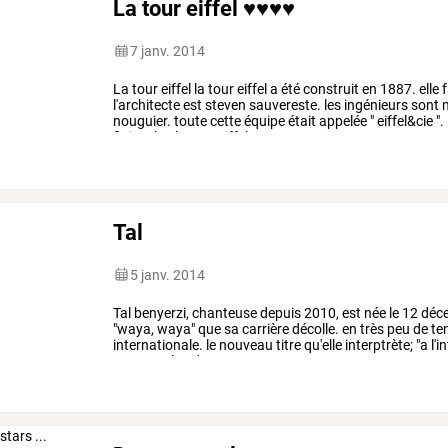
La tour eiffel ♥♥♥♥
7 janv. 2014
La
tour
eiffel
la
tour
eiffel
a
été
construit
en
1887.
elle
f
l'architecte
est
steven
sauvereste.
les
ingénieurs
sont
m
nouguier.
toute
cette
équipe
était
appelée
"
eiffel&cie
".
finir
cela
.
la
tour
eiffel
…
Tal
5 janv. 2014
Tal
benyerzi,
chanteuse
depuis
2010,
est
née
le
12
déc
"waya,
waya"
que
sa
carrière
décolle.
en
très
peu
de
te
internationale.
le
nouveau
titre
qu'elle
interptrète;
"a
l'i
compte
plus
de
81
…