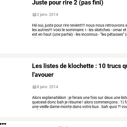
Juste pour rire 2 (pas fini)
2 janv. 2014
Hé
oui,
juste
pour
rire
revient!!!
nous
nous
retrouvons
a
les
autres!!!
voici
le
sommaire:
i
-
les
sketches
-
omar
et
est
en
haut
(une
partie)
-
les
inconnus
-
"les
pétasses"
(
olivier
-
la
…
Les listes de klochette : 10 trucs 
l'avouer
8 janv. 2014
Alors
explanatiiiiion
:
je
ferais
une
fois
sur
deux
une
list
quecesé
donc
bah
je
résume
!
alors
commençons
:
1)
f
une
vieille
dame
monte
dans
votre
bus
.
bah
quoi
?!
vo
collégien
,
vous
avez
du
…