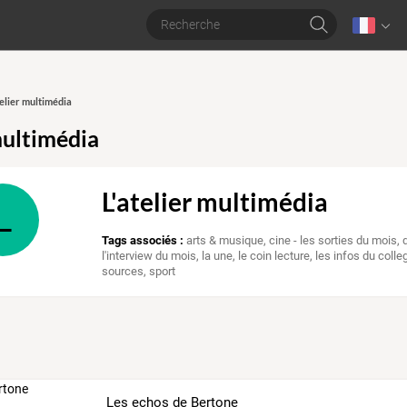
telier multimédia
multimédia
L'atelier multimédia
L
Tags associés :
arts & musique
,
cine - les sorties du mois
,
l'interview du mois
,
la une
,
le coin lecture
,
les infos du colle
sources
,
sport
Les echos de Bertone