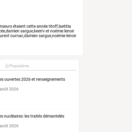
nseurs
étaient
cette
année
titoff,laetitia
izée,damien
sargue,keen'v
et
noémie
lenoir
aurent
ournac,damien
sargue,noémie
lenoir
Populaires
es ouvertes 2026 et renseignements
 août 2026
s nucléaires: les traités démantelés
 août 2026