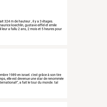
ait
324
m
de
hauteur
,
il
y
a
3
étages.
aurice
koechlin,
gustave
eiffel
et
emile
il
leur
a
fallu
2
ans,
2
mois
et
5
heures
pour
embre
1989
en
israel.
c'est
grâce
à
son
tire
mps,
elle
est
devenue
une
star
de
renommée
nternational!",
a
fait
le
tour
du
monde.
tal