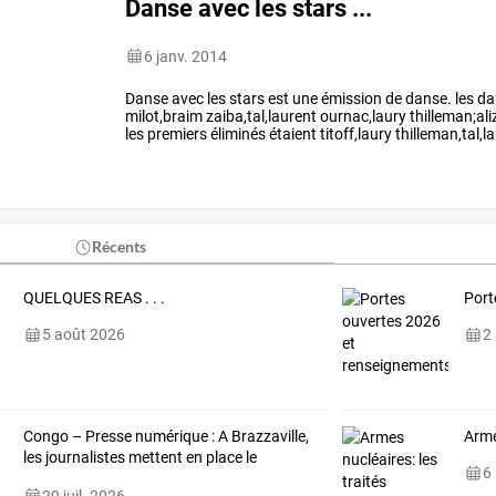
Danse avec les stars ...
6 janv. 2014
Danse
avec
les
stars
est
une
émission
de
danse.
les
da
milot,braim
zaiba,tal,laurent
ournac,laury
thilleman;al
les
premiers
éliminés
étaient
titoff,laury
thilleman,tal,l
,keen'v
il
en
…
Récents
QUELQUES REAS . . .
Port
5 août 2026
2
Congo
–
Presse
numérique
:
A
Brazzaville,
Arme
les
journalistes
mettent
en
place
le
6
Collectif
…
29 juil. 2026