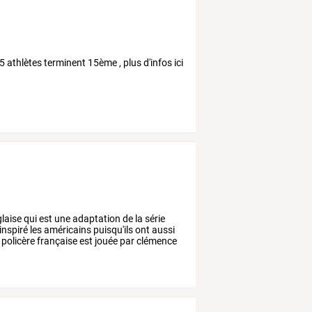
 athlètes terminent 15ème , plus d'infos ici
laise
qui
est
une
adaptation
de
la
série
inspiré
les
américains
puisqu'ils
ont
aussi
policère
française
est
jouée
par
clémence