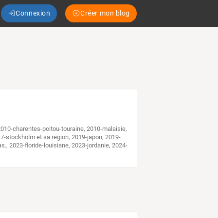
Connexion
Créer mon blog
2010-charentes-poitou-touraine
,
2010-malaisie
,
7-stockholm et sa region
,
2019-japon
,
2019-
as.
,
2023-floride-louisiane
,
2023-jordanie
,
2024-