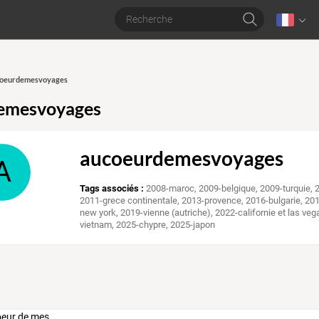
ucoeurdemesvoyages
emesvoyages
aucoeurdemesvoyages
A
Tags associés :
2008-maroc
,
2009-belgique
,
2009-turquie
,
2011-grece continentale
,
2013-provence
,
2016-bulgarie
,
201
new york
,
2019-vienne (autriche)
,
2022-californie et las veg
vietnam
,
2025-chypre
,
2025-japon