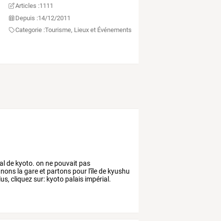
Articles :
1111
Depuis :
14/12/2011
Categorie :
Tourisme, Lieux et Événements
ial de kyoto. on ne pouvait pas
gnons la gare et partons pour l'île de kyushu
us, cliquez sur: kyoto palais impérial.