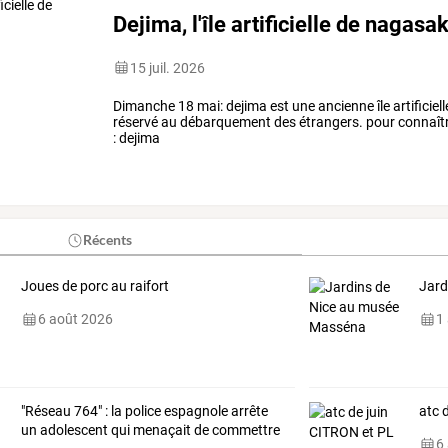
Dejima, l'île artificielle de nagasak
15 juil. 2026
Dimanche 18 mai: dejima est une ancienne île artificiell
réservé au débarquement des étrangers. pour connaître l'h
: dejima
Récents
Joues de porc au raifort
Jard
6 août 2026
1
"Réseau
764"
:
la
police
espagnole
arrête
atc 
un
adolescent
qui
menaçait
de
commettre
6