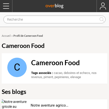
Profil de Cameroon Food
Accueil
»
Cameroon Food
Cameroon Food
C
Tags associés :
cacao
,
deboires et echecs
,
nos
revenus
,
piment
,
pepinieres
,
elevage
Ses blogs
Notre aventure agricole au Cameroun