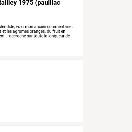
ailley 1975 (pauillac
lendide,
voici
mon
ancien
commentaire
:
s
et
les
agrumes
orangés.
du
fruit
en
nt,
il
accroche
sur
toute
la
longueur
de