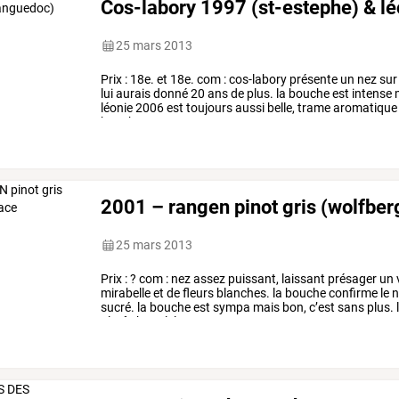
Cos-labory 1997 (st-estephe) & l
25 mars 2013
Prix
:
18e.
et
18e.
com
:
cos-labory
présente
un
nez
sur
lui
aurais
donné
20
ans
de
plus.
la
bouche
est
intense
léonie
2006
est
toujours
aussi
belle,
trame
aromatique
bouche
est
suave,
…
2001 – rangen pinot gris (wolfber
25 mars 2013
Prix
:
?
com
:
nez
assez
puissant,
laissant
présager
un
mirabelle
et
de
fleurs
blanches.
la
bouche
confirme
le
n
sucré.
la
bouche
est
sympa
mais
bon,
c’est
sans
plus.
plutôt
banal.
longueur
…