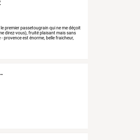
2
le
premier
passetougrain
qui
ne
me
déçoit
me
direz-vous),
fruité
plaisant
mais
sans
e
-
provence
est
énorme,
belle
fraicheur,
.