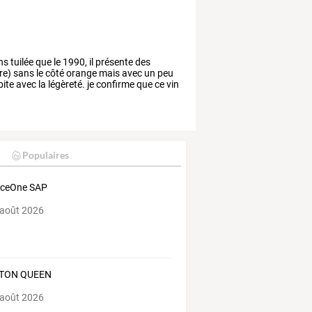
ns
tuilée
que
le
1990,
il
présente
des
re)
sans
le
côté
orange
mais
avec
un
peu
ite
avec
la
légèreté.
je
confirme
que
ce
vin
Populaires
rceOne SAP
 août 2026
TON QUEEN
 août 2026