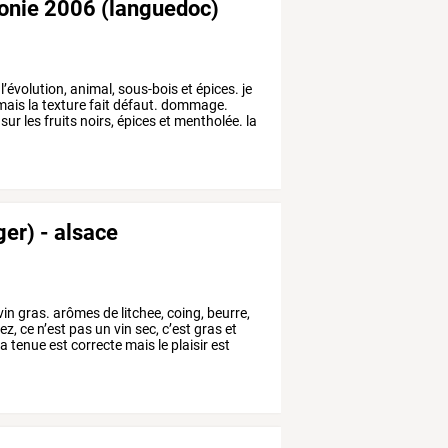
éonie 2006 (languedoc)
l’évolution,
animal,
sous-bois
et
épices.
je
mais
la
texture
fait
défaut.
dommage.
sur
les
fruits
noirs,
épices
et
mentholée.
la
ger) - alsace
vin
gras.
arômes
de
litchee,
coing,
beurre,
ez,
ce
n’est
pas
un
vin
sec,
c’est
gras
et
la
tenue
est
correcte
mais
le
plaisir
est