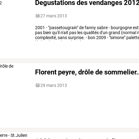
Degustations des vendanges 201
27 mars 2013
2001
-
"passetougrain"
de
fanny
sabre
-
bourgogne
est
pas
bien
qu'il
n'ait
pas
les
qualités
d'un
grand
(normal
complexité,
sans
surprise.
-
bon
2009
-
"simone"
palett
légèreté,
ample
et
droit
à
…
Florent peyre, drôle de sommelier..
29 mars 2013