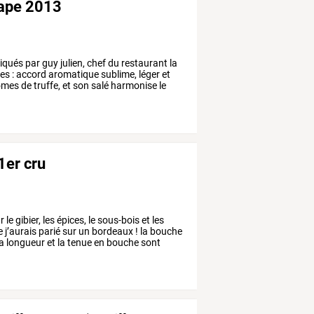
pape 2013
iqués
par
guy
julien,
chef
du
restaurant
la
fes
:
accord
aromatique
sublime,
léger
et
ômes
de
truffe,
et
son
salé
harmonise
le
1er cru
r
le
gibier,
les
épices,
le
sous-bois
et
les
e
j’aurais
parié
sur
un
bordeaux
!
la
bouche
a
longueur
et
la
tenue
en
bouche
sont