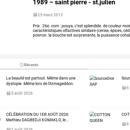
1989 – saint pierre - st.julien
25 mars 2013
Prix
:
26e.
com
:
pouya,
c’est
splendide.
de
couleur
moi
caractéristiques
olfactives
similaire
(cerise,
épices,
cèd
poivron.
la
bouche
est
surprenante,
la
puissance
cohab
présente
des
…
Récents
La beauté est partout. Même dans une
Sou
dystopie. Même lors de l'Armageddon.
6
5 août 2026
CÉLÉBRATION
DU
1ER
AOÛT
2026:
COT
Mathieu
DAGBEDJI
KOMAKLO,
le
…
6
2 août 2026