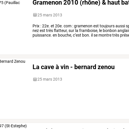
Gramenon 2010 (rhône) & haut bat
25 mars 2013
Prix
:
22e.
et
20e.
com
:
gramenon
est
toujours
aussi
sp
nez
est
très
flatteur,
sur
la
framboise,
le
bonbon
anglai
puissance.
en
bouche,
c’est
bon.
il
se
montre
très
prése
langue.
est-ce
la
densité
des
lies
…
La cave à vin - bernard zenou
25 mars 2013