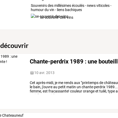
Souvenirs des millésimes écoulés - news viticoles -
humour du vin - liens bachiques
se-souvenir-des-vins
 découvrir
Chante-perdrix 1989 : une bouteill
10 avr. 2013
Cet
après-midi,
je
me
rends
aux
"printemps
de
château
le
bain,
j'ouvre
au
petit
matin
un
chante-perdrix
1989...
femme,
est
fracassante!
couleur
orange
et
tuilé,
type
a
un
joli
potentiel,
…