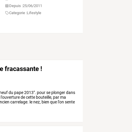
Depuis :
25/06/2011
Categorie :
Lifestyle
e fracassante !
neuf
du
pape
2013".
pour
se
plonger
dans
l'ouverture
de
cette
bouteille,
par
ma
ncien
carrelage.
le
nez,
bien
que
l'on
sente