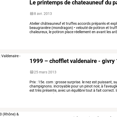
Le printemps de chateauneuf du 
8 avr. 2013
Atelier
châteauneuf
et
truffes
accords
préparés
et
expl
beaugravière
(mondragon)
•
velouté
de
potiron
et
truf
chaleureux,
le
potiron
place
réellement
en
avant
les
ar
tout,
sans
…
1999 – chofflet valdenaire - givry 
25 mars 2013
Prix
:
15e.
com
:
grosse
surprise.
le
nez
est
puissant,
su
champignons.
incroyable
pour
un
pinot
noir,
à
l’aveugl
est
très
présente,
avec
un
équilibre
tout
à
fait
correct.
l
surprenantes.
bon,
…