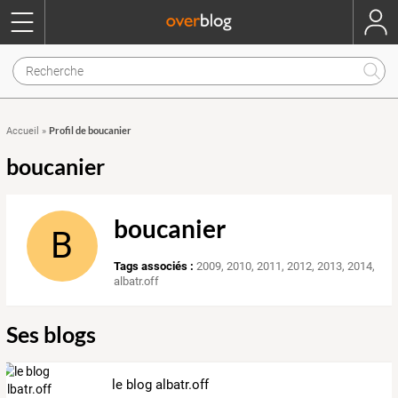
Profil de boucanier
Accueil
»
boucanier
boucanier
B
Tags associés :
2009
,
2010
,
2011
,
2012
,
2013
,
2014
,
albatr.off
Ses blogs
le blog albatr.off