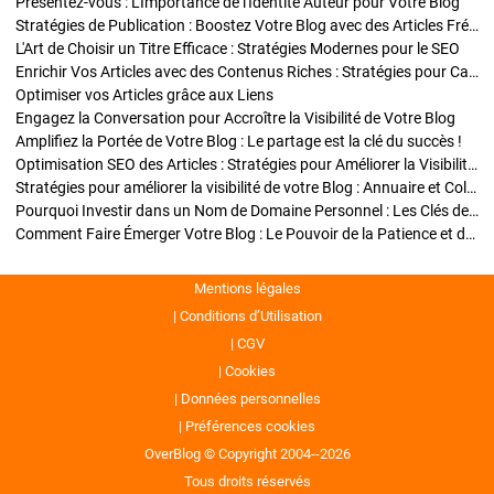
Présentez-vous : L'Importance de l'Identité Auteur pour Votre Blog
Stratégies de Publication : Boostez Votre Blog avec des Articles Fréquents et Exclusifs
L'Art de Choisir un Titre Efficace : Stratégies Modernes pour le SEO
Enrichir Vos Articles avec des Contenus Riches : Stratégies pour Captiver et Optimiser
Optimiser vos Articles grâce aux Liens
Engagez la Conversation pour Accroître la Visibilité de Votre Blog
Amplifiez la Portée de Votre Blog : Le partage est la clé du succès !
Optimisation SEO des Articles : Stratégies pour Améliorer la Visibilité de Votre Blog
Stratégies pour améliorer la visibilité de votre Blog : Annuaire et Collaborations
Pourquoi Investir dans un Nom de Domaine Personnel : Les Clés de la Réussite de Votre Blog
Comment Faire Émerger Votre Blog : Le Pouvoir de la Patience et de la Persévérance
Mentions légales
Conditions d’Utilisation
CGV
Cookies
Données personnelles
Préférences cookies
OverBlog © Copyright 2004--2026
Tous droits réservés